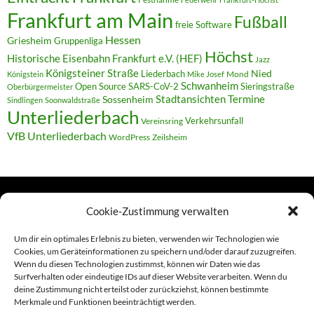
Frankfurt am Main
Fußball
freie Software
Hessen
Griesheim
Gruppenliga
Höchst
Historische Eisenbahn Frankfurt e.V. (HEF)
Jazz
Königsteiner Straße
Liederbach
Nied
Mond
Königstein
Mike Josef
Schwanheim
Open Source
SARS-CoV-2
Sieringstraße
Oberbürgermeister
Termine
Stadtansichten
Sossenheim
Sindlingen
Soonwaldstraße
Unterliederbach
Verkehrsunfall
Vereinsring
VfB Unterliederbach
WordPress
Zeilsheim
Cookie-Zustimmung verwalten
TERMINE
Um dir ein optimales Erlebnis zu bieten, verwenden wir Technologien wie
Cookies, um Geräteinformationen zu speichern und/oder darauf zuzugreifen.
Wenn du diesen Technologien zustimmst, können wir Daten wie das
Links
Surfverhalten oder eindeutige IDs auf dieser Website verarbeiten. Wenn du
deine Zustimmung nicht erteilst oder zurückziehst, können bestimmte
Amiga (alt in Seite)
Merkmale und Funktionen beeinträchtigt werden.