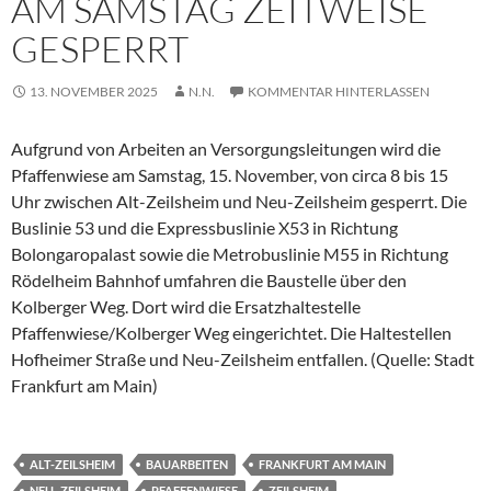
AM SAMSTAG ZEITWEISE
GESPERRT
13. NOVEMBER 2025
N.N.
KOMMENTAR HINTERLASSEN
Aufgrund von Arbeiten an Versorgungsleitungen wird die
Pfaffenwiese am Samstag, 15. November, von circa 8 bis 15
Uhr zwischen Alt-Zeilsheim und Neu-Zeilsheim gesperrt. Die
Buslinie 53 und die Expressbuslinie X53 in Richtung
Bolongaropalast sowie die Metrobuslinie M55 in Richtung
Rödelheim Bahnhof umfahren die Baustelle über den
Kolberger Weg. Dort wird die Ersatzhaltestelle
Pfaffenwiese/Kolberger Weg eingerichtet. Die Haltestellen
Hofheimer Straße und Neu-Zeilsheim entfallen. (Quelle: Stadt
Frankfurt am Main)
ALT-ZEILSHEIM
BAUARBEITEN
FRANKFURT AM MAIN
NEU- ZEILSHEIM
PFAFFENWIESE
ZEILSHEIM