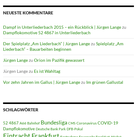
NEUESTE KOMMENTARE
Dampf in Unterliederbach 2015 – ein Rückblick | Jürgen Lange
zu
Dampflokomotive 52 4867 in Unterliederbach
Der Spielplatz „Am Liederbach“ | Jürgen Lange
zu
Spielplatz „Am
Liederbach“ – Bauarbeiten beginnen
Jürgen Lange
zu
Orion im Pazifik gewassert
Jürgen Lange
zu
Es ist Wahltag
Vor zehn Jahren im Gallus | Jürgen Lange
zu
Im grünen Gallustal
SCHLAGWÖRTER
Bundesliga
52 4867
COVID-19
A66
Coronavirus
Bahnhof
CMS
Dampflokomotive
Deutsche Bank Park
DFB-Pokal
Eintracht Frankfurt
Festnahme
Feuerwehr
Frankfurt-Höchst