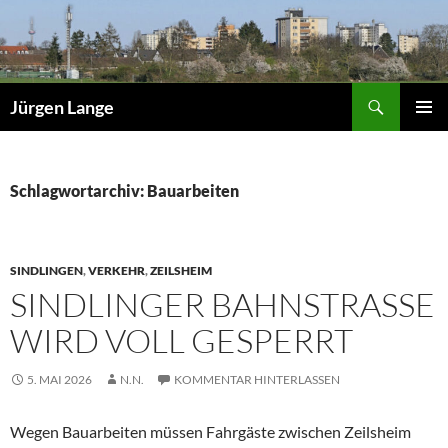
Zum
Inhalt
springen
Suchen
Jürgen Lange
PRIMÄR
MENÜ
Schlagwortarchiv: Bauarbeiten
SINDLINGEN
,
VERKEHR
,
ZEILSHEIM
SINDLINGER BAHNSTRASSE W
IRD VOLL GESPERRT
5. MAI 2026
N.N.
KOMMENTAR HINTERLASSEN
Wegen Bauarbeiten müssen Fahrgäste zwischen Zeilsheim