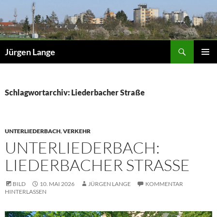
Zum
Inhalt
springen
Suchen
Jürgen Lange
PRIMÄR
MENÜ
Schlagwortarchiv: Liederbacher Straße
UNTERLIEDERBACH
,
VERKEHR
UNTERLIEDERBACH:
LIEDERBACHER STRASSE
BILD
10. MAI 2026
JÜRGEN LANGE
KOMMENTAR
HINTERLASSEN