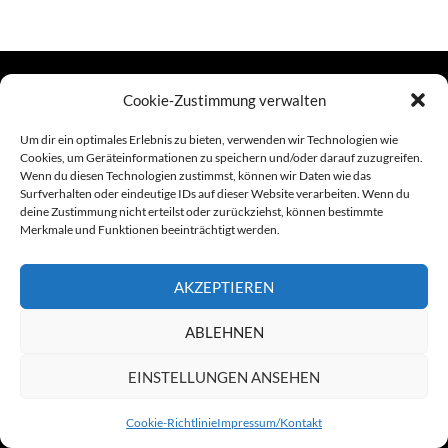
Cookie-Zustimmung verwalten
TERMINE
Um dir ein optimales Erlebnis zu bieten, verwenden wir Technologien wie
Cookies, um Geräteinformationen zu speichern und/oder darauf zuzugreifen.
Wenn du diesen Technologien zustimmst, können wir Daten wie das
Links
Surfverhalten oder eindeutige IDs auf dieser Website verarbeiten. Wenn du
deine Zustimmung nicht erteilst oder zurückziehst, können bestimmte
Amiga (alt in Seite)
Merkmale und Funktionen beeinträchtigt werden.
Amiga-News
AKZEPTIEREN
Claudia Kahlen
ABLEHNEN
Foto-Spaziergänge (Mainzauber)
EINSTELLUNGEN ANSEHEN
Cookie-Richtlinie
Impressum/Kontakt
Stolz präsentiert von WordPress