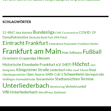
SCHLAGWÖRTER
Bundesliga
52 4867
COVID-19
A66
Coronavirus
Bahnhof
CMS
Dampflokomotive
Deutsche Bank Park
DFB-Pokal
Eintracht Frankfurt
Festnahme
Feuerwehr
Frankfurt-Höchst
Frankfurt am Main
Fußball
freie Software
Hessen
Griesheim
Gruppenliga
Höchst
Historische Eisenbahn Frankfurt e.V. (HEF)
Jazz
Königsteiner Straße
Liederbach
Nied
Mond
Königstein
Mike Josef
Schwanheim
Open Source
SARS-CoV-2
Sieringstraße
Oberbürgermeister
Termine
Stadtansichten
Sossenheim
Sindlingen
Soonwaldstraße
Unterliederbach
Verkehrsunfall
Vereinsring
VfB Unterliederbach
WordPress
Zeilsheim