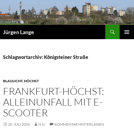
Zum
Inhalt
springen
Suchen
Jürgen Lange
PRIMÄR
MENÜ
Schlagwortarchiv: Königsteiner Straße
BLAULICHT
,
HÖCHST
FRANKFURT-HÖCHST:
ALLEINUNFALL MIT E-
SCOOTER
20. JULI 2026
N.N.
KOMMENTAR HINTERLASSEN