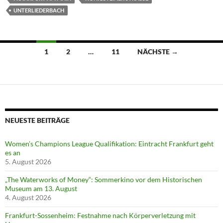
UNTERLIEDERBACH
Beitragsnavigation
1
2
…
11
NÄCHSTE →
NEUESTE BEITRÄGE
Women’s Champions League Qualifikation: Eintracht Frankfurt geht
es an
5. August 2026
„The Waterworks of Money“: Sommerkino vor dem Historischen
Museum am 13. August
4. August 2026
Frankfurt-Sossenheim: Festnahme nach Körperverletzung mit