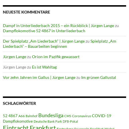
NEUESTE KOMMENTARE
Dampf in Unterliederbach 2015 – ein Rückblick | Jürgen Lange
zu
Dampflokomotive 52 4867 in Unterliederbach
Der Spielplatz „Am Liederbach“ | Jürgen Lange
zu
Spielplatz „Am
Liederbach“ – Bauarbeiten beginnen
Jürgen Lange
zu
Orion im Pazifik gewassert
Jürgen Lange
zu
Es ist Wahltag
Vor zehn Jahren im Gallus | Jürgen Lange
zu
Im grünen Gallustal
SCHLAGWÖRTER
Bundesliga
52 4867
COVID-19
A66
Coronavirus
Bahnhof
CMS
Dampflokomotive
Deutsche Bank Park
DFB-Pokal
Eintracht Frankfurt
Festnahme
Feuerwehr
Frankfurt-Höchst