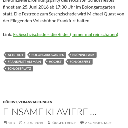
findet am 25. Juni 2016 ab 17:30 Uhr im Bolongarogarten
statt. Die Festrede zum Seschzischsde wird Michael Quast von
der Fliegenden Volksbühne Frankfurt halten.
Link:
Es Seschzischsde – die Bilder (immer mal reinschauen)
ALTSTADT
BOLONGAROGARTEN
BRÜNINGPARK
FRANKFURT AM MAIN
HÖCHST
SCHLOSSFEST
SCHLOSSPLATZ
HÖCHST
,
VERANSTALTUNGEN
EINSAME KLAVIERE …
BILD
5. JUNI 2015
JÜRGEN LANGE
2 KOMMENTARE