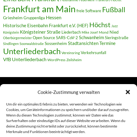
Frankfurt am Main
Fußball
freie Software
Hessen
Griesheim
Gruppenliga
Höchst
Historische Eisenbahn Frankfurt e.V. (HEF)
Jazz
Königsteiner Straße
Liederbach
Nied
Mond
Königstein
Mike Josef
Schwanheim
Open Source
SARS-CoV-2
Sieringstraße
Oberbürgermeister
Termine
Stadtansichten
Sossenheim
Sindlingen
Soonwaldstraße
Unterliederbach
Verkehrsunfall
Vereinsring
VfB Unterliederbach
WordPress
Zeilsheim
Cookie-Zustimmung verwalten
TERMINE
Um dir ein optimales Erlebnis zu bieten, verwenden wir Technologien wie
Cookies, um Geräteinformationen zu speichern und/oder darauf zuzugreifen.
Wenn du diesen Technologien zustimmst, können wir Daten wie das
Links
Surfverhalten oder eindeutige IDs auf dieser Website verarbeiten. Wenn du
deine Zustimmung nicht erteilst oder zurückziehst, können bestimmte
Amiga (alt in Seite)
Merkmale und Funktionen beeinträchtigt werden.