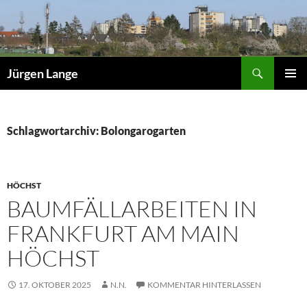
Zum
Inhalt
springen
Suchen
Jürgen Lange
PRIMÄR
MENÜ
Schlagwortarchiv: Bolongarogarten
HÖCHST
BAUMFÄLLARBEITEN IN
FRANKFURT AM MAIN
HÖCHST
17. OKTOBER 2025
N.N.
KOMMENTAR HINTERLASSEN