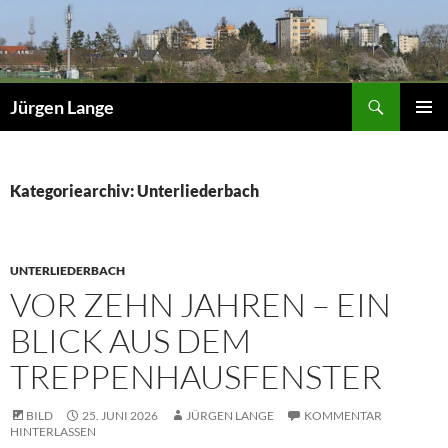
Zum
Inhalt
springen
Suchen
Jürgen Lange
PRIMÄR
MENÜ
Kategoriearchiv: Unterliederbach
UNTERLIEDERBACH
VOR ZEHN JAHREN – EIN
BLICK AUS DEM
TREPPENHAUSFENSTER
BILD
25. JUNI 2026
JÜRGEN LANGE
KOMMENTAR
HINTERLASSEN