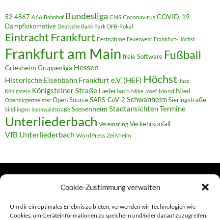
Bundesliga
52 4867
COVID-19
A66
Coronavirus
Bahnhof
CMS
Dampflokomotive
Deutsche Bank Park
DFB-Pokal
Eintracht Frankfurt
Festnahme
Feuerwehr
Frankfurt-Höchst
Frankfurt am Main
Fußball
freie Software
Hessen
Griesheim
Gruppenliga
Höchst
Historische Eisenbahn Frankfurt e.V. (HEF)
Jazz
Königsteiner Straße
Liederbach
Nied
Mond
Königstein
Mike Josef
Schwanheim
Open Source
SARS-CoV-2
Sieringstraße
Oberbürgermeister
Termine
Stadtansichten
Sossenheim
Sindlingen
Soonwaldstraße
Unterliederbach
Verkehrsunfall
Vereinsring
VfB Unterliederbach
WordPress
Zeilsheim
Cookie-Zustimmung verwalten
TERMINE
Um dir ein optimales Erlebnis zu bieten, verwenden wir Technologien wie
Cookies, um Geräteinformationen zu speichern und/oder darauf zuzugreifen.