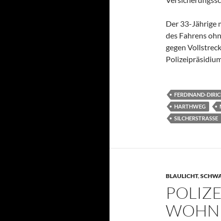
Der 33-Jährige 
des Fahrens ohn
gegen Vollstrec
Polizeipräsidium
FERDINAND-DIRI
HARTHWEG
SILCHERSTRASSE
BLAULICHT
,
SCHW
POLIZE
WOHN