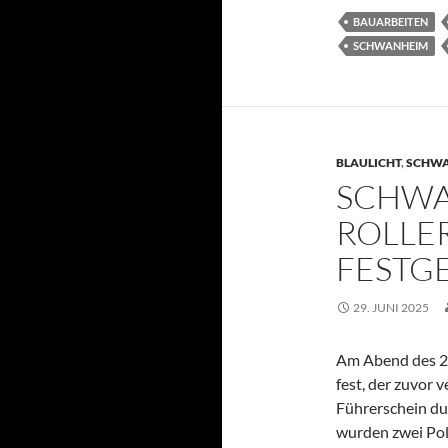
BAUARBEITEN
SCHWANHEIM
BLAULICHT
,
SCHW
SCHWA
ROLLE
FEST
29. JUNI 2025
Am Abend des 28
fest, der zuvor
Führerschein d
wurden zwei Pol