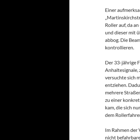
Einer aufmerksam
„Martinskirchs
Roller auf, da 
und dieser mit ü
abbog. Die Beam
kontrollieren.
Der 33-jährige F
Anhaltesignale,
versuchte sich 
entziehen. Dadur
mehrere Straßen
zu einer konkre
kam, die sich nu
dem Rollerfahre
Im Rahmen der Ve
nicht befahrbar