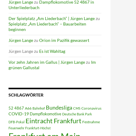
Jürgen Lange
zu
Dampflokomotive 52 4867 in
Unterliederbach
Der Spielplatz „Am Liederbach“ | Jürgen Lange
zu
Spielplatz „Am Liederbach“ – Bauarbeiten
beginnen
Jürgen Lange
zu
Orion im Pazifik gewassert
Jürgen Lange
zu
Es ist Wahltag
Vor zehn Jahren im Gallus | Jürgen Lange
zu
Im
grünen Gallustal
SCHLAGWÖRTER
Bundesliga
52 4867
A66
Coronavirus
Bahnhof
CMS
COVID-19
Dampflokomotive
Deutsche Bank Park
Eintracht Frankfurt
Festnahme
DFB-Pokal
Feuerwehr
Frankfurt-Höchst