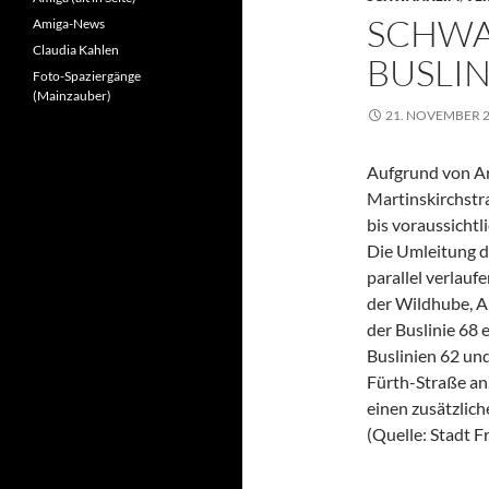
SCHWA
Amiga-News
Claudia Kahlen
BUSLI
Foto-Spaziergänge
(Mainzauber)
21. NOVEMBER 
Aufgrund von Ar
Martinskirchst
bis voraussichtl
Die Umleitung de
parallel verlauf
der Wildhube, A
der Buslinie 68 
Buslinien 62 und
Fürth-Straße an
einen zusätzlich
(Quelle: Stadt 