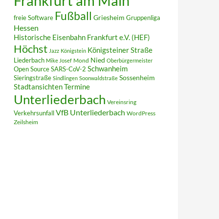
Frankfurt am Main
Fußball
Griesheim
freie Software
Gruppenliga
Hessen
Historische Eisenbahn Frankfurt e.V. (HEF)
Höchst
Königsteiner Straße
Jazz
Königstein
Liederbach
Nied
Mond
Mike Josef
Oberbürgermeister
Schwanheim
Open Source
SARS-CoV-2
Sieringstraße
Sossenheim
Sindlingen
Soonwaldstraße
Termine
Stadtansichten
Unterliederbach
Vereinsring
VfB Unterliederbach
Verkehrsunfall
WordPress
Zeilsheim