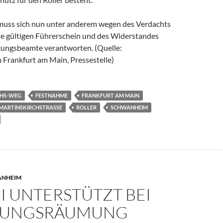
muss sich nun unter anderem wegen des Verdachts
e gültigen Führerschein und des Widerstandes
kungsbeamte verantworten. (Quelle:
 Frankfurt am Main, Pressestelle)
CHS-WEG
FESTNAHME
FRANKFURT AM MAIN
MARTINSKIRCHSTRASSE
ROLLER
SCHWANHEIM
ANHEIM
I UNTERSTÜTZT BEI
UNGSRÄUMUNG