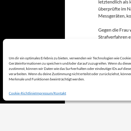
letztendlich al
überprüfte im 
Messgeräten, kon
Gegen die Frau 
Strafverfahren e
Main, Pressestel
Um dir ein optimales Erlebnis zu bieten, verwenden wir Technologien wie Cookie
Geräteinformationen zu speichern und/oder darauf zuzugreifen. Wenn du diese
FRANKFURT AM 
zustimmst, können wir Daten wie das Surfverhalten oder eindeutige IDs auf dies
SCHWANHEIM
verarbeiten. Wenn du deine Zustimmung nicht erteilst oder zurückziehst, könn
Merkmale und Funktionen beeinträchtigt werden.
Cookie-Richtlinie
Impressum/Kontakt