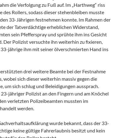
 nahm die Verfolgung zu Fuß auf. Im „Harthweg“ riss
e des Rollers, sodass dieser stehenbleiben musste
 den 33-Jährigen festnehmen konnte. Im Rahmen der
ete der Tatverdächtige erheblichen Widerstand,
mten sein Pfefferspray und sprühte ihm ins Gesicht
 Der Polizist versuchte ihn weiterhin zu fixieren,
 33-jährige ihm mit seiner ölverschmierten Hand ins
erstützten drei weitere Beamte bei der Festnahme
s, wobei sich dieser weiterhin massiv gegen die
e, um sich schlug und Beleidigungen aussprach.
 23-jähriger Polizist an den Fingern und am Knöchel
iden verletzten Polizeibeamten mussten im
handelt werden.
achverhaltsaufklärung wurde bekannt, dass der 33-
chtige keine gültige Fahrerlaubnis besitzt und kein
utz für den Roller besteht.