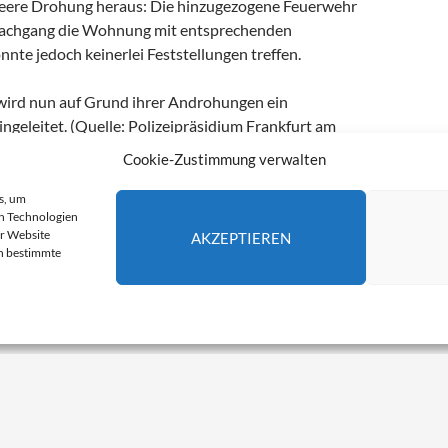
s leere Drohung heraus: Die hinzugezogene Feuerwehr
Nachgang die Wohnung mit entsprechenden
nte jedoch keinerlei Feststellungen treffen.
wird nun auf Grund ihrer Androhungen ein
ingeleitet. (Quelle: Polizeipräsidium Frankfurt am
le)
Cookie-Zustimmung verwalten
s, um
n Technologien
MAIN
MARTINSKIRCHSTRASSE
RÄUMUNG
er Website
AKZEPTIEREN
en bestimmte