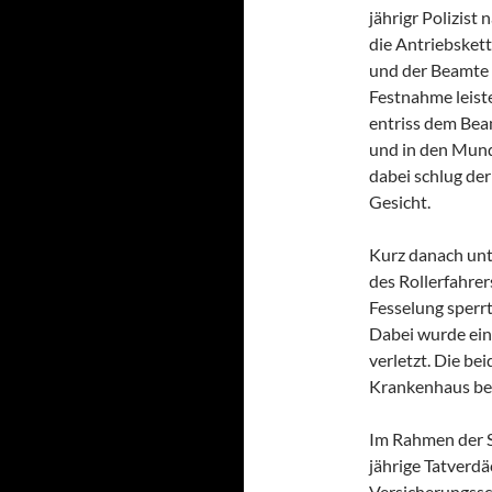
jährigr Polizist
die Antriebskett
und der Beamte
Festnahme leist
entriss dem Bea
und in den Mund.
dabei schlug der
Gesicht.
Kurz danach unt
des Rollerfahrer
Fesselung sperrt
Dabei wurde ein
verletzt. Die be
Krankenhaus be
Im Rahmen der S
jährige Tatverdä
Versicherungssch