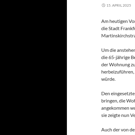
15. APRIL 2025
Am heutigen Vorm
die Stadt Frank
Martinskirchstr
Um die anstehe
die 65-jährige 
der Wohnung zu 
herbeizuführen,
würde.
Den eingesetzten
bringen, die Wo
angekommen wur
sie zeigte nun 
Auch der von der