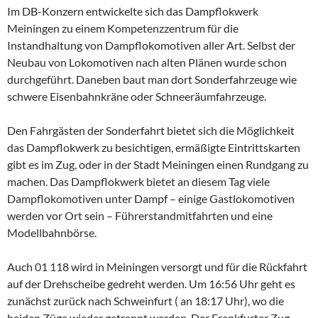
Im DB-Konzern entwickelte sich das Dampflokwerk
Meiningen zu einem Kompetenzzentrum für die
Instandhaltung von Dampflokomotiven aller Art. Selbst der
Neubau von Lokomotiven nach alten Plänen wurde schon
durchgeführt. Daneben baut man dort Sonderfahrzeuge wie
schwere Eisenbahnkräne oder Schneeräumfahrzeuge.
Den Fahrgästen der Sonderfahrt bietet sich die Möglichkeit
das Dampflokwerk zu besichtigen, ermäßigte Eintrittskarten
gibt es im Zug, oder in der Stadt Meiningen einen Rundgang zu
machen. Das Dampflokwerk bietet an diesem Tag viele
Dampflokomotiven unter Dampf – einige Gastlokomotiven
werden vor Ort sein – Führerstandmitfahrten und eine
Modellbahnbörse.
Auch 01 118 wird in Meiningen versorgt und für die Rückfahrt
auf der Drehscheibe gedreht werden. Um 16:56 Uhr geht es
zunächst zurück nach Schweinfurt ( an 18:17 Uhr), wo die
beiden Züge wieder getrennt werden. Der Frankfurter Zug