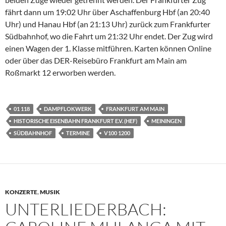
fährt dann um 19:02 Uhr über Aschaffenburg Hbf (an 20:40
Uhr) und Hanau Hbf (an 21:13 Uhr) zurück zum Frankfurter
Südbahnhof, wo die Fahrt um 21:32 Uhr endet. Der Zug wird
einen Wagen der 1. Klasse mitführen. Karten können Online
oder über das DER-Reisebüro Frankfurt am Main am
Roßmarkt 12 erworben werden.
01 118
DAMPFLOKWERK
FRANKFURT AM MAIN
HISTORISCHE EISENBAHN FRANKFURT E.V. (HEF)
MEININGEN
SÜDBAHNHOF
TERMINE
V100 1200
KONZERTE
,
MUSIK
UNTERLIEDERBACH: