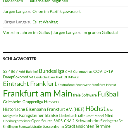
Liederbach“ – Bauarbeiten beginnen
Jürgen Lange
zu
Orion im Pazifik gewassert
Jürgen Lange
zu
Es ist Wahltag
Vor zehn Jahren im Gallus | Jürgen Lange
zu
Im grünen Gallustal
SCHLAGWÖRTER
Bundesliga
52 4867
COVID-19
A66
Coronavirus
Bahnhof
CMS
Dampflokomotive
Deutsche Bank Park
DFB-Pokal
Eintracht Frankfurt
Festnahme
Feuerwehr
Frankfurt-Höchst
Frankfurt am Main
Fußball
freie Software
Hessen
Griesheim
Gruppenliga
Höchst
Historische Eisenbahn Frankfurt e.V. (HEF)
Jazz
Königsteiner Straße
Liederbach
Nied
Mond
Königstein
Mike Josef
Schwanheim
Open Source
SARS-CoV-2
Sieringstraße
Oberbürgermeister
Termine
Stadtansichten
Sossenheim
Sindlingen
Soonwaldstraße