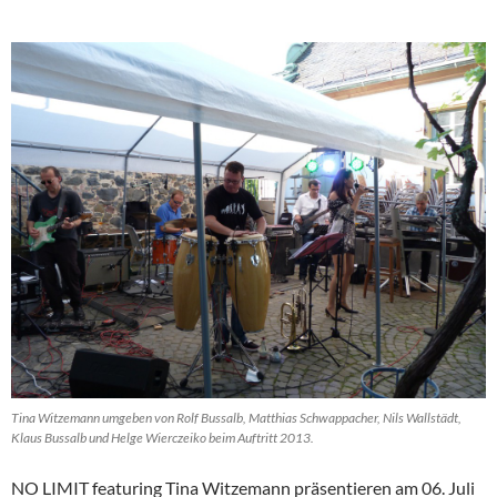
Tina Witzemann umgeben von Rolf Bussalb, Matthias Schwappacher, Nils Wallstädt,
Klaus Bussalb und Helge Wierczeiko beim Auftritt 2013.
NO LIMIT featuring Tina Witzemann präsentieren am 06. Juli