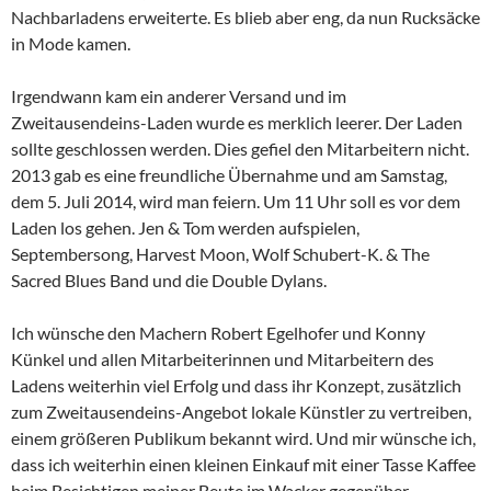
Nachbarladens erweiterte. Es blieb aber eng, da nun Rucksäcke
in Mode kamen.
Irgendwann kam ein anderer Versand und im
Zweitausendeins-Laden wurde es merklich leerer. Der Laden
sollte geschlossen werden. Dies gefiel den Mitarbeitern nicht.
2013 gab es eine freundliche Übernahme und am Samstag,
dem 5. Juli 2014, wird man feiern. Um 11 Uhr soll es vor dem
Laden los gehen. Jen & Tom werden aufspielen,
Septembersong, Harvest Moon, Wolf Schubert-K. & The
Sacred Blues Band und die Double Dylans.
Ich wünsche den Machern Robert Egelhofer und Konny
Künkel und allen Mitarbeiterinnen und Mitarbeitern des
Ladens weiterhin viel Erfolg und dass ihr Konzept, zusätzlich
zum Zweitausendeins-Angebot lokale Künstler zu vertreiben,
einem größeren Publikum bekannt wird. Und mir wünsche ich,
dass ich weiterhin einen kleinen Einkauf mit einer Tasse Kaffee
beim Besichtigen meiner Beute im Wacker gegenüber