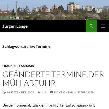
Zum
Inhalt
springen
Suchen
Jürgen Lange
PRIMÄR
MENÜ
Schlagwortarchiv: Termine
FRANKFURT AM MAIN
GEÄNDERTE TERMINE DER
MÜLLABFUHR
16. DEZEMBER 2025
N.N.
KOMMENTAR HINTERLASSEN
Bei der Tonnenabfuhr der Frankfurter Entsorgungs- und