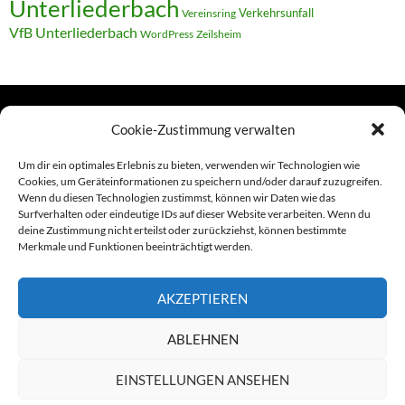
Unterliederbach
Verkehrsunfall
Vereinsring
VfB Unterliederbach
WordPress
Zeilsheim
Cookie-Zustimmung verwalten
TERMINE
Um dir ein optimales Erlebnis zu bieten, verwenden wir Technologien wie
Cookies, um Geräteinformationen zu speichern und/oder darauf zuzugreifen.
Wenn du diesen Technologien zustimmst, können wir Daten wie das
Links
Surfverhalten oder eindeutige IDs auf dieser Website verarbeiten. Wenn du
deine Zustimmung nicht erteilst oder zurückziehst, können bestimmte
Amiga (alt in Seite)
Merkmale und Funktionen beeinträchtigt werden.
Amiga-News
AKZEPTIEREN
Claudia Kahlen
ABLEHNEN
Foto-Spaziergänge (Mainzauber)
EINSTELLUNGEN ANSEHEN