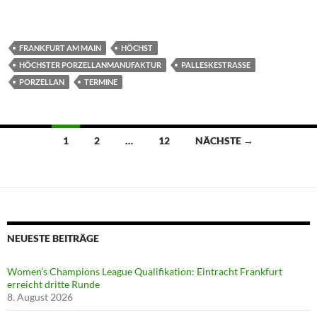
FRANKFURT AM MAIN
HÖCHST
HÖCHSTER PORZELLANMANUFAKTUR
PALLESKESTRASSE
PORZELLAN
TERMINE
Beitragsnavigation
1
2
…
12
NÄCHSTE →
NEUESTE BEITRÄGE
Women’s Champions League Qualifikation: Eintracht Frankfurt
erreicht dritte Runde
8. August 2026