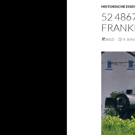
HISTORISCHE EIS
52 48
FRANK
BILD
9. JUN