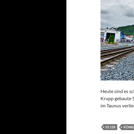
Heute sind es sc
Krupp gebaute S
im Taunus verlie
01 118
KÖNIG