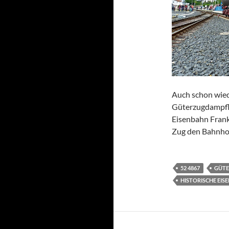
Auch schon wiede
Güterzugdampfl
Eisenbahn Frank
Zug den Bahnhof
52 4867
GÜT
HISTORISCHE EISE