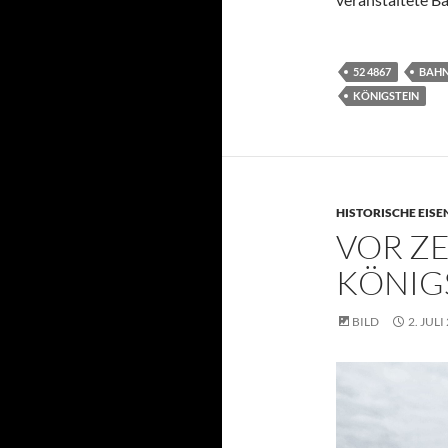
52 4867
BAHN
KÖNIGSTEIN
HISTORISCHE EIS
VOR ZE
KÖNIG
BILD
2. JULI