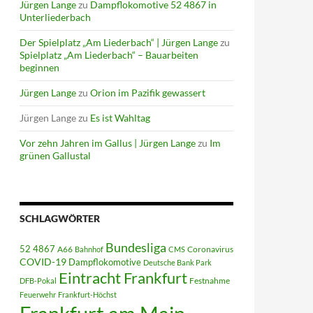
Jürgen Lange
zu
Dampflokomotive 52 4867 in
Unterliederbach
Der Spielplatz „Am Liederbach“ | Jürgen Lange
zu
Spielplatz „Am Liederbach“ – Bauarbeiten
beginnen
Jürgen Lange
zu
Orion im Pazifik gewassert
Jürgen Lange
zu
Es ist Wahltag
Vor zehn Jahren im Gallus | Jürgen Lange
zu
Im
grünen Gallustal
SCHLAGWÖRTER
Bundesliga
52 4867
A66
Coronavirus
Bahnhof
CMS
COVID-19
Dampflokomotive
Deutsche Bank Park
Eintracht Frankfurt
Festnahme
DFB-Pokal
Feuerwehr
Frankfurt-Höchst