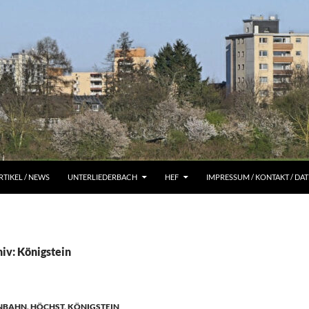
RTIKEL / NEWS
UNTERLIEDERBACH
HEF
IMPRESSUM / KONTAKT / D
iv: Königstein
ENBAHN
,
HÖCHST
,
KÖNIGSTEIN