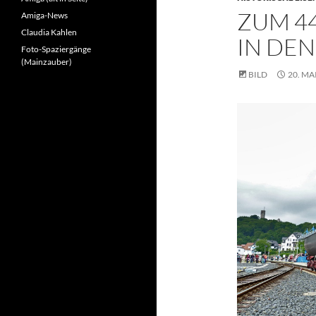
ZUM 44
Amiga-News
Claudia Kahlen
IN DE
Foto-Spaziergänge
(Mainzauber)
BILD
20. MA