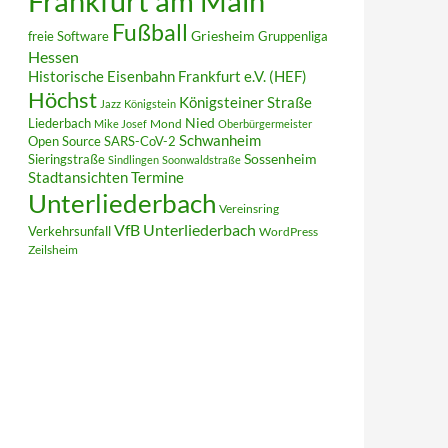
Frankfurt am Main
Fußball
Griesheim
freie Software
Gruppenliga
Hessen
Historische Eisenbahn Frankfurt e.V. (HEF)
Höchst
Königsteiner Straße
Jazz
Königstein
Liederbach
Nied
Mond
Mike Josef
Oberbürgermeister
Schwanheim
Open Source
SARS-CoV-2
Sieringstraße
Sossenheim
Sindlingen
Soonwaldstraße
Termine
Stadtansichten
Unterliederbach
Vereinsring
VfB Unterliederbach
Verkehrsunfall
WordPress
Zeilsheim