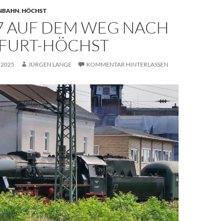
ENBAHN
,
HÖCHST
67 AUF DEM WEG NACH
FURT-HÖCHST
I 2025
JÜRGEN LANGE
KOMMENTAR HINTERLASSEN