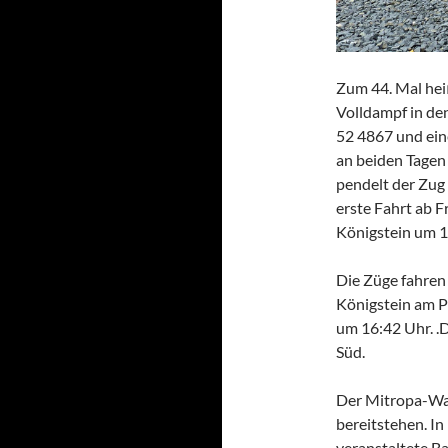
Zum 44. Mal he
Volldampf in d
52 4867 und ein
an beiden Tagen
pendelt der Zug
erste Fahrt ab F
Königstein um 
Die Züge fahren 
Königstein am 
um 16:42 Uhr. .D
Süd.
Der Mitropa-Wag
bereitstehen. In
veranstaltete Ba