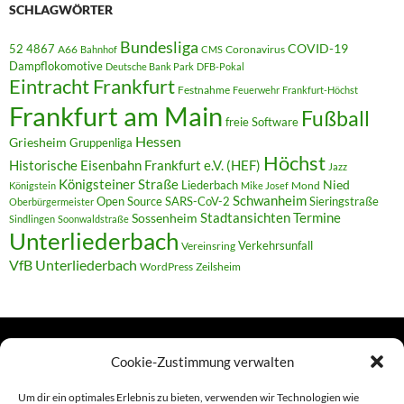
SCHLAGWÖRTER
Bundesliga
52 4867
COVID-19
A66
Coronavirus
Bahnhof
CMS
Dampflokomotive
Deutsche Bank Park
DFB-Pokal
Eintracht Frankfurt
Festnahme
Feuerwehr
Frankfurt-Höchst
Frankfurt am Main
Fußball
freie Software
Hessen
Griesheim
Gruppenliga
Höchst
Historische Eisenbahn Frankfurt e.V. (HEF)
Jazz
Königsteiner Straße
Liederbach
Nied
Mond
Königstein
Mike Josef
Schwanheim
Open Source
SARS-CoV-2
Sieringstraße
Oberbürgermeister
Termine
Stadtansichten
Sossenheim
Sindlingen
Soonwaldstraße
Unterliederbach
Verkehrsunfall
Vereinsring
VfB Unterliederbach
WordPress
Zeilsheim
Cookie-Zustimmung verwalten
TERMINE
Um dir ein optimales Erlebnis zu bieten, verwenden wir Technologien wie