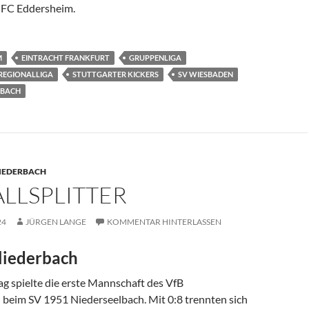
 FC Eddersheim.
M
EINTRACHT FRANKFURT
GRUPPENLIGA
REGIONALLIGA
STUTTGARTER KICKERS
SV WIESBADEN
RBACH
IEDERBACH
LLSPLITTER
24
JÜRGEN LANGE
KOMMENTAR HINTERLASSEN
liederbach
ag spielte die erste Mannschaft des VfB
 beim SV 1951 Niederseelbach. Mit 0:8 trennten sich