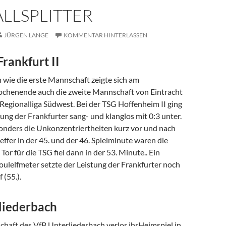
LLSPLITTER
JÜRGEN LANGE
KOMMENTAR HINTERLASSEN
Frankfurt II
 wie die erste Mannschaft zeigte sich am
chenende auch die zweite Mannschaft von Eintracht
 Regionalliga Südwest. Bei der TSG Hoffenheim II ging
ung der Frankfurter sang- und klanglos mit 0:3 unter.
sonders die Unkonzentriertheiten kurz vor und nach
reffer in der 45. und der 46. Spielminute waren die
 Tor für die TSG fiel dann in der 53. Minute.. Ein
ulelfmeter setzte der Leistung der Frankfurter noch
 (55.).
liederbach
chaft des VfB Unterliederbach verlor ihrHeimspiel in