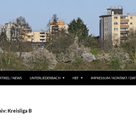
RTIKEL / NEWS
UNTERLIEDERBACH
HEF
IMPRESSUM / KONTAKT / D
iv: Kreisliga B