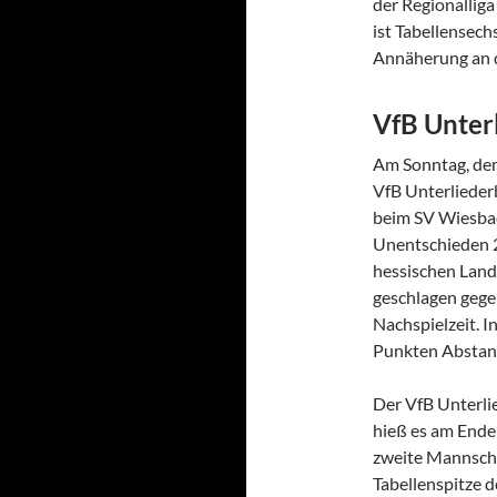
der Regionalliga
ist Tabellensech
Annäherung an d
VfB Unter
Am Sonntag, dem
VfB Unterlieder
beim SV Wiesbad
Unentschieden 2
hessischen Land
geschlagen gegeb
Nachspielzeit. I
Punkten Abstand
Der VfB Unterlie
hieß es am Ende 
zweite Mannscha
Tabellenspitze d