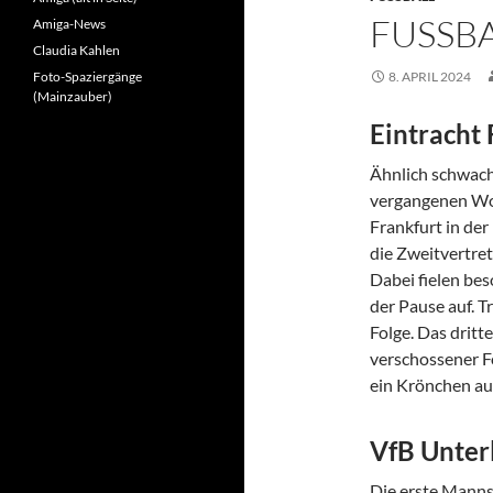
FUSSBA
Amiga-News
Claudia Kahlen
Foto-Spaziergänge
8. APRIL 2024
(Mainzauber)
Eintracht 
Ähnlich schwach
vergangenen Wo
Frankfurt in der
die Zweitvertret
Dabei fielen be
der Pause auf. T
Folge. Das dritte
verschossener Fo
ein Krönchen auf
VfB Unter
Die erste Manns