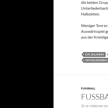
die beiden Grup
Unterliederbache
Halbzeiten.
Weniger Tore erz
Auswärtsspiel g
aus der Kreislig
DJK ZEILSHEIM
UNTERLIEDERBA
FUSSBALL
FUSSBA
18. FEBRUAR 20