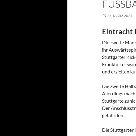
FUSSBA
25. MÄRZ 2024
Eintracht 
Die zweite Mann
ihr Auswärtsspi
Stuttgarter Kick
Frankfurter war
und erzielten ku
Die zweite Halb
Allerdings mach
Stuttgarte zunic
Der Anschlusstre
gefährden.
Die Stuttgarter 