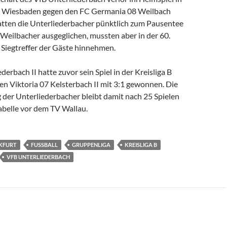
a Wiesbaden gegen den FC Germania 08 Weilbach
hatten die Unterliederbacher pünktlich zum Pausentee
Weilbacher ausgeglichen, mussten aber in der 60.
 Siegtreffer der Gäste hinnehmen.
derbach II hatte zuvor sein Spiel in der Kreisliga B
n Viktoria 07 Kelsterbach II mit 3:1 gewonnen. Die
 der Unterliederbacher bleibt damit nach 25 Spielen
Tabelle vor dem TV Wallau.
KFURT
FUSSBALL
GRUPPENLIGA
KREISLIGA B
VFB UNTERLIEDERBACH