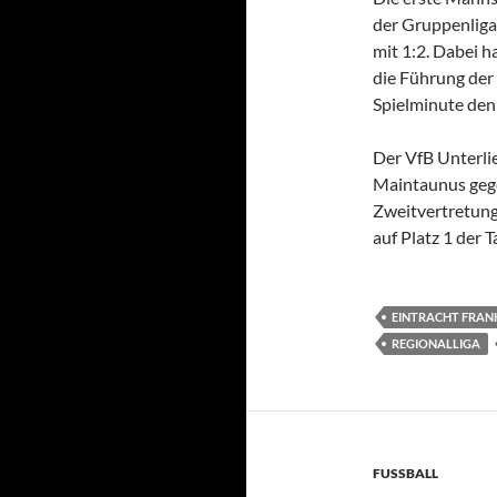
der Gruppenlig
mit 1:2. Dabei 
die Führung der 
Spielminute den
Der VfB Unterlie
Maintaunus gege
Zweitvertretung
auf Platz 1 der 
EINTRACHT FRAN
REGIONALLIGA
FUSSBALL