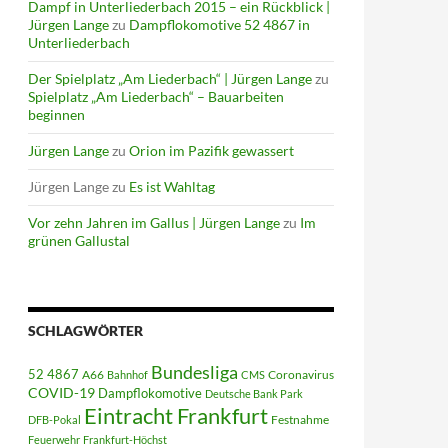
Dampf in Unterliederbach 2015 – ein Rückblick |
Jürgen Lange
zu
Dampflokomotive 52 4867 in
Unterliederbach
Der Spielplatz „Am Liederbach“ | Jürgen Lange
zu
Spielplatz „Am Liederbach“ – Bauarbeiten
beginnen
Jürgen Lange
zu
Orion im Pazifik gewassert
Jürgen Lange
zu
Es ist Wahltag
Vor zehn Jahren im Gallus | Jürgen Lange
zu
Im
grünen Gallustal
SCHLAGWÖRTER
Bundesliga
52 4867
A66
Coronavirus
Bahnhof
CMS
COVID-19
Dampflokomotive
Deutsche Bank Park
Eintracht Frankfurt
Festnahme
DFB-Pokal
Feuerwehr
Frankfurt-Höchst