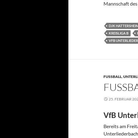
Mannschaft des
DJK HATTERSHEI
KREISLIGA B
VFB UNTERLIEDE
FUSSBALL
,
UNTERL
FUSSBA
25. FEBRUAR 20
VfB Unter
Bereits am Freit
Unterliederbach