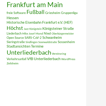
Frankfurt am Main
Fußball
Griesheim
freie Software
Gruppenliga
Hessen
Historische Eisenbahn Frankfurt e.V. (HEF)
Höchst
Königsteiner Straße
Jazz
Königstein
Liederbach
Nied
Mond
Mike Josef
Oberbürgermeister
Schwanheim
Open Source
SARS-CoV-2
Sieringstraße
Sossenheim
Sindlingen
Soonwaldstraße
Termine
Stadtansichten
Unterliederbach
Vereinsring
VfB Unterliederbach
Verkehrsunfall
WordPress
Zeilsheim