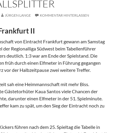
LLSPLITTER
JÜRGEN LANGE
KOMMENTAR HINTERLASSEN
Frankfurt II
schaft von Eintracht Frankfurt gewann am Samstag
el der Regionalliga Südwest beim Tabellenführer
ers deutlich. 1:3 war am Ende der Spielstand. Die
en früh durch einen Elfmeter in Führung gegangen
rz vor der Halbzeitpause zwei weitere Treffer.
zeit sah eine Heimmannschaft mit mehr Biss.
te Gästetorhüter Kaua Santos viele Chancen der
hte, darunter einen Elfmeter in der 51. Spielminute.
ffer kam zu spät, um den Sieg der Eintracht noch zu
Kickers führen nach dem 25. Spieltag die Tabelle in