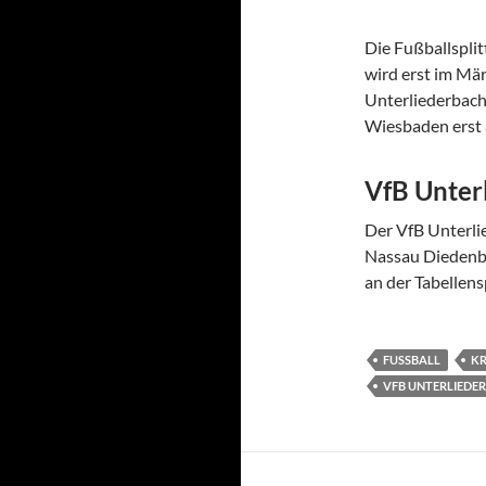
Die Fußballsplit
wird erst im Mä
Unterliederbach 
Wiesbaden erst 
VfB Unter
Der VfB Unterlie
Nassau Diedenbe
an der Tabellens
FUSSBALL
KR
VFB UNTERLIEDE