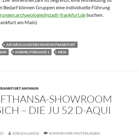
Bei Bedarf können Gruppen eine individuelle Führung
rungen.archaeologie@stadt-frankfurt.de
buchen.
Frankfurt am Main)
ARCHÄOLOGISCHES MUSEUM FRANKFURT
MAIN
KARMELITERGASSE 1
NIDA
FRANKFURT AM MAIN
UFTHANSA-SHOWROOM
SICH – DIE JU 52 D-AQUI
25
JÜRGEN LANGE
KOMMENTAR HINTERLASSEN