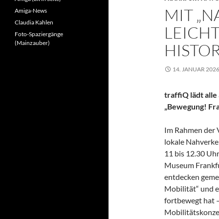
MIT „
Amiga-News
Claudia Kahlen
LEICHT
Foto-Spaziergänge
(Mainzauber)
HISTO
14. JANUAR 202
traffiQ lädt all
„Bewegung! Fran
Im Rahmen der V
lokale Nahverkeh
11 bis 12.30 Uh
Museum Frankfur
entdecken gemei
Mobilität“ und e
fortbewegt hat 
Mobilitätskonzep