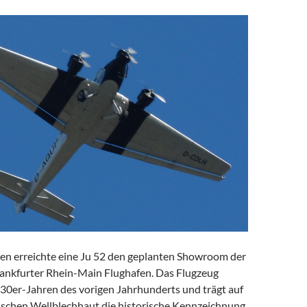
en erreichte eine Ju 52 den geplanten Showroom der
ankfurter Rhein-Main Flughafen. Das Flugzeug
30er-Jahren des vorigen Jahrhunderts und trägt auf
tischen Wellblechhaut die historische Kennzeichnung