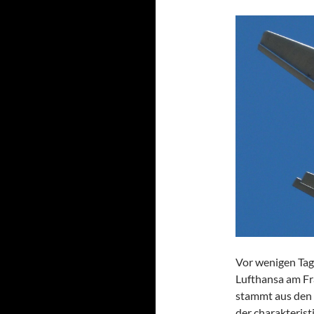
Vor wenigen Tag
Lufthansa am Fr
stammt aus den 
der charakteris