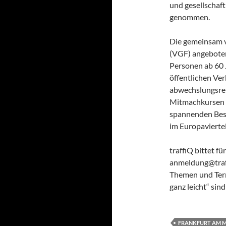
und gesellschaft
genommen.
Die gemeinsam v
(VGF) angebotene
Personen ab 60 J
öffentlichen Ve
abwechslungsrei
Mitmachkursen z
spannenden Besi
im Europaviertel
traffiQ bittet 
anmeldung@traff
Themen und Term
ganz leicht“ sin
FRANKFURT AM 