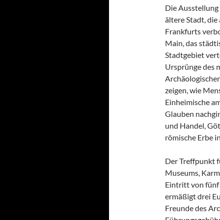
Die Ausstellung 
ältere Stadt, di
Frankfurts verb
Main, das städt
Stadtgebiet ver
Ursprünge des mi
Archäologischen
zeigen, wie Me
Einheimische a
Glauben nachgin
und Handel, Göt
römische Erbe in
Der Treffpunkt f
Museums, Karmel
Eintritt von fün
ermäßigt drei Eu
Freunde des Arc
Führungsgebühr.