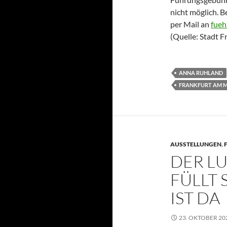
nicht möglich. 
per Mail an
fueh
(Quelle: Stadt 
ANNA RUHLAND
FRANKFURT AM 
AUSSTELLUNGEN
,
DER L
FÜLLT 
IST DA
23. OKTOBER 20