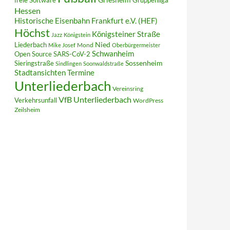
freie Software
Gruppenliga
Hessen
Historische Eisenbahn Frankfurt e.V. (HEF)
Höchst
Königsteiner Straße
Jazz
Königstein
Liederbach
Nied
Mond
Mike Josef
Oberbürgermeister
Schwanheim
Open Source
SARS-CoV-2
Sieringstraße
Sossenheim
Sindlingen
Soonwaldstraße
Termine
Stadtansichten
Unterliederbach
Vereinsring
VfB Unterliederbach
Verkehrsunfall
WordPress
Zeilsheim