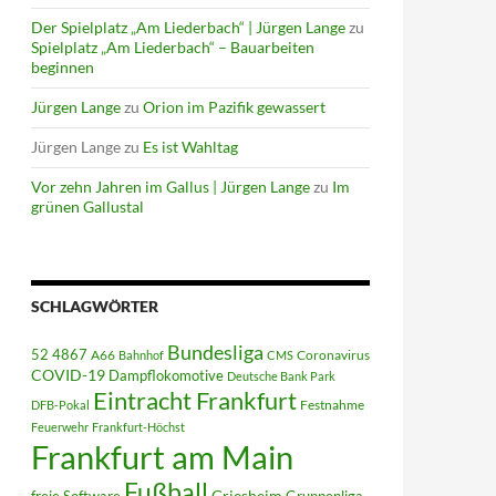
Der Spielplatz „Am Liederbach“ | Jürgen Lange
zu
Spielplatz „Am Liederbach“ – Bauarbeiten
beginnen
Jürgen Lange
zu
Orion im Pazifik gewassert
Jürgen Lange
zu
Es ist Wahltag
Vor zehn Jahren im Gallus | Jürgen Lange
zu
Im
grünen Gallustal
SCHLAGWÖRTER
Bundesliga
52 4867
A66
Coronavirus
Bahnhof
CMS
COVID-19
Dampflokomotive
Deutsche Bank Park
Eintracht Frankfurt
Festnahme
DFB-Pokal
Feuerwehr
Frankfurt-Höchst
Frankfurt am Main
Fußball
Griesheim