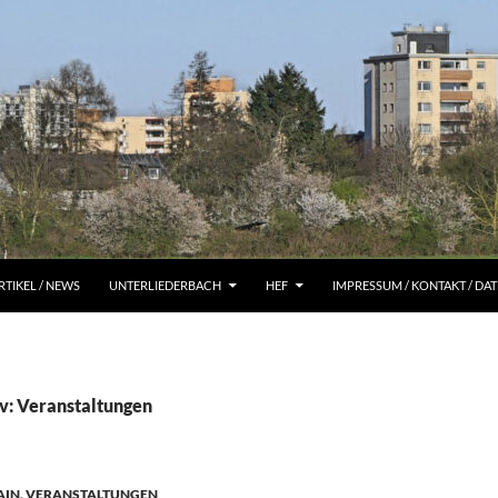
RTIKEL / NEWS
UNTERLIEDERBACH
HEF
IMPRESSUM / KONTAKT / D
v: Veranstaltungen
AIN
,
VERANSTALTUNGEN