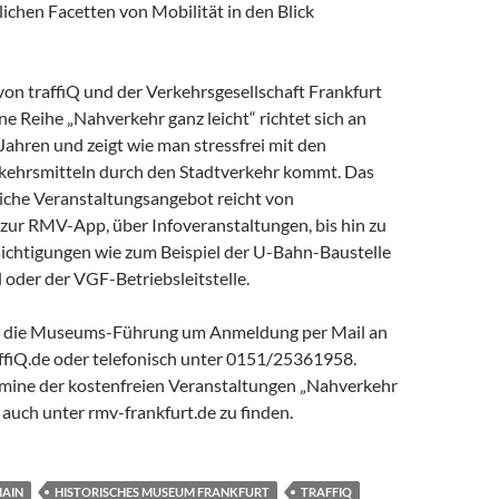
lichen Facetten von Mobilität in den Blick
on traffiQ und der Verkehrsgesellschaft Frankfurt
 Reihe „Nahverkehr ganz leicht“ richtet sich an
ahren und zeigt wie man stressfrei mit den
rkehrsmitteln durch den Stadtverkehr kommt. Das
che Veranstaltungsangebot reicht von
ur RMV-App, über Infoveranstaltungen, bis hin zu
chtigungen wie zum Beispiel der U-Bahn-Baustelle
 oder der VGF-Betriebsleitstelle.
für die Museums-Führung um Anmeldung per Mail an
iQ.de oder telefonisch unter 0151/25361958.
ine der kostenfreien Veranstaltungen „Nahverkehr
d auch unter rmv-frankfurt.de zu finden.
MAIN
HISTORISCHES MUSEUM FRANKFURT
TRAFFIQ