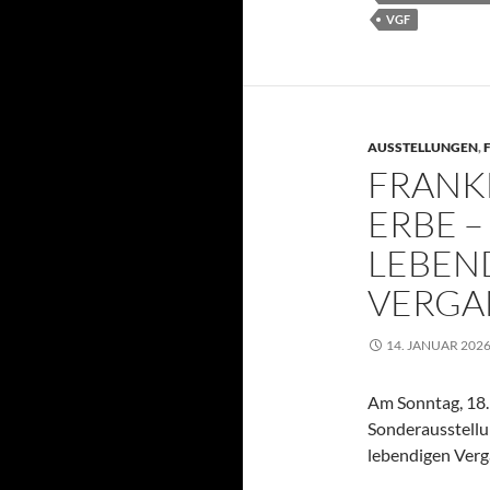
VGF
AUSSTELLUNGEN
,
FRANK
ERBE –
LEBEN
VERGA
14. JANUAR 202
Am Sonntag, 18.
Sonderausstellu
lebendigen Verg