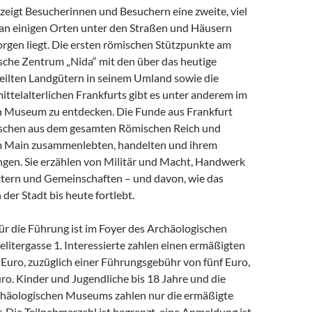
zeigt Besucherinnen und Besuchern eine zweite, viel
e an einigen Orten unter den Straßen und Häusern
orgen liegt. Die ersten römischen Stützpunkte am
ische Zentrum „Nida“ mit den über das heutige
teilten Landgütern in seinem Umland sowie die
ttelalterlichen Frankfurts gibt es unter anderem im
 Museum zu entdecken. Die Funde aus Frankfurt
nschen aus dem gesamten Römischen Reich und
m Main zusammenlebten, handelten und ihrem
gen. Sie erzählen von Militär und Macht, Handwerk
tern und Gemeinschaften – und davon, wie das
 der Stadt bis heute fortlebt.
ür die Führung ist im Foyer des Archäologischen
itergasse 1. Interessierte zahlen einen ermäßigten
f Euro, zuzüglich einer Führungsgebühr von fünf Euro,
ro. Kinder und Jugendliche bis 18 Jahre und die
häologischen Museums zahlen nur die ermäßigte
 Die Teilnehmerzahl ist begrenzt, eine Anmeldung ist