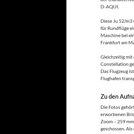
D-AQUI.
Diese Ju 52/m3 
für Rundflüge ei
Maschine bei ei
Frankfurt am Ma
Gleichzeitig mit
Constellation g
Das Flugzeug ist
Flughafen trans
Zu den Auf
Die Fotos gehört
erworbenen Brid
Zoom – 259 mm 
geschossen. Als 