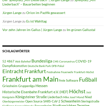
Liederbach“ – Bauarbeiten beginnen
Jürgen Lange
zu
Orion im Pazifik gewassert
Jürgen Lange
zu
Es ist Wahltag
Vor zehn Jahren im Gallus | Jürgen Lange
zu
Im grünen Gallustal
SCHLAGWÖRTER
Bundesliga
52 4867
COVID-19
A66
Coronavirus
Bahnhof
CMS
Dampflokomotive
Deutsche Bank Park
DFB-Pokal
Eintracht Frankfurt
Festnahme
Feuerwehr
Frankfurt-Höchst
Frankfurt am Main
Fußball
freie Software
Hessen
Griesheim
Gruppenliga
Höchst
Historische Eisenbahn Frankfurt e.V. (HEF)
Jazz
Königsteiner Straße
Liederbach
Nied
Mond
Königstein
Mike Josef
Schwanheim
Open Source
SARS-CoV-2
Sieringstraße
Oberbürgermeister
Termine
Stadtansichten
Sossenheim
Sindlingen
Soonwaldstraße