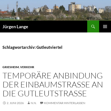
Zum
Inhalt
springen
Suchen
Jürgen Lange
PRIMÄR
MENÜ
Schlagwortarchiv: Gutleutviertel
GRIESHEIM
,
VERKEHR
TEMPORÄRE ANBINDUNG
DER EINBAUMSTRASSE AN D
IE GUTLEUTSTRASSE
2. JUNI 2026
N.N.
KOMMENTAR HINTERLASSEN