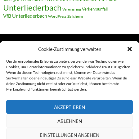
Unterliederbach
Verkehrsunfall
Vereinsring
VfB Unterliederbach
WordPress
Zeilsheim
Cookie-Zustimmung verwalten
TERMINE
Um dir ein optimales Erlebnis zu bieten, verwenden wir Technologien wie
Cookies, um Geräteinformationen zu speichern und/oder darauf zuzugreifen.
Wenn du diesen Technologien zustimmst, können wir Daten wie das
Links
Surfverhalten oder eindeutige IDs auf dieser Website verarbeiten. Wenn du
deine Zustimmung nicht erteilst oder zurückziehst, können bestimmte
Amiga (alt in Seite)
Merkmale und Funktionen beeinträchtigt werden.
Amiga-News
AKZEPTIEREN
Claudia Kahlen
ABLEHNEN
Foto-Spaziergänge (Mainzauber)
EINSTELLUNGEN ANSEHEN