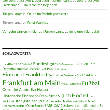
Der Spielplatz „Am Liederbach“ | Jürgen Lange
zu
Spielplatz „Am
Liederbach“ – Bauarbeiten beginnen
Jürgen Lange
zu
Orion im Pazifik gewassert
Jürgen Lange
zu
Es ist Wahltag
Vor zehn Jahren im Gallus | Jürgen Lange
zu
Im grünen Gallustal
SCHLAGWÖRTER
Bundesliga
52 4867
COVID-19
A66
Coronavirus
Bahnhof
CMS
Dampflokomotive
Deutsche Bank Park
DFB-Pokal
Eintracht Frankfurt
Festnahme
Feuerwehr
Frankfurt-Höchst
Frankfurt am Main
Fußball
freie Software
Hessen
Griesheim
Gruppenliga
Höchst
Historische Eisenbahn Frankfurt e.V. (HEF)
Jazz
Königsteiner Straße
Liederbach
Nied
Mond
Königstein
Mike Josef
Schwanheim
Open Source
SARS-CoV-2
Sieringstraße
Oberbürgermeister
Termine