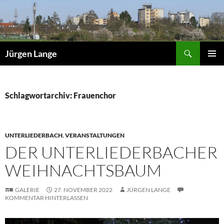
Zum
Inhalt
springen
Suchen
Jürgen Lange
PRIMÄR
MENÜ
Schlagwortarchiv: Frauenchor
UNTERLIEDERBACH
,
VERANSTALTUNGEN
DER UNTERLIEDERBACHER
WEIHNACHTSBAUM
GALERIE
27. NOVEMBER 2022
JÜRGEN LANGE
KOMMENTAR HINTERLASSEN