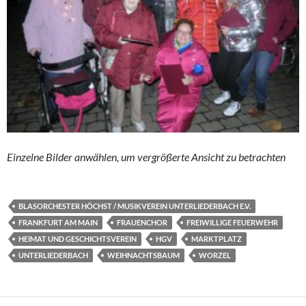
Einzelne Bilder anwählen, um vergrößerte Ansicht zu betrachten
BLASORCHESTER HÖCHST / MUSIKVEREIN UNTERLIEDERBACH E.V.
FRANKFURT AM MAIN
FRAUENCHOR
FREIWILLIGE FEUERWEHR
HEIMAT UND GESCHICHTSVEREIN
HGV
MARKTPLATZ
UNTERLIEDERBACH
WEIHNACHTSBAUM
WORZEL