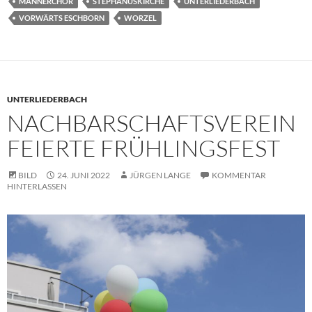
MÄNNERCHOR
STEPHANUSKIRCHE
UNTERLIEDERBACH
VORWÄRTS ESCHBORN
WORZEL
UNTERLIEDERBACH
NACHBARSCHAFTSVEREIN
FEIERTE FRÜHLINGSFEST
BILD
24. JUNI 2022
JÜRGEN LANGE
KOMMENTAR
HINTERLASSEN