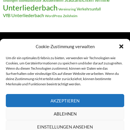
Stadtansichten
Sossenheim
Sindlingen
Soonwaldstraße
Unterliederbach
Verkehrsunfall
Vereinsring
VfB Unterliederbach
WordPress
Zeilsheim
Cookie-Zustimmung verwalten
TERMINE
Um dir ein optimales Erlebnis zu bieten, verwenden wir Technologien wie
Cookies, um Geräteinformationen zu speichern und/oder darauf zuzugreifen.
Wenn du diesen Technologien zustimmst, können wir Daten wie das
Links
Surfverhalten oder eindeutige IDs auf dieser Website verarbeiten. Wenn du
deine Zustimmung nicht erteilst oder zurückziehst, können bestimmte
Amiga (alt in Seite)
Merkmale und Funktionen beeinträchtigt werden.
Amiga-News
AKZEPTIEREN
Claudia Kahlen
ABLEHNEN
Foto-Spaziergänge (Mainzauber)
EINSTELLUNGEN ANSEHEN