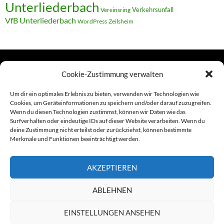
Unterliederbach
Verkehrsunfall
Vereinsring
VfB Unterliederbach
WordPress
Zeilsheim
Cookie-Zustimmung verwalten
TERMINE
Um dir ein optimales Erlebnis zu bieten, verwenden wir Technologien wie
Cookies, um Geräteinformationen zu speichern und/oder darauf zuzugreifen.
Wenn du diesen Technologien zustimmst, können wir Daten wie das
Links
Surfverhalten oder eindeutige IDs auf dieser Website verarbeiten. Wenn du
deine Zustimmung nicht erteilst oder zurückziehst, können bestimmte
Amiga (alt in Seite)
Merkmale und Funktionen beeinträchtigt werden.
Amiga-News
AKZEPTIEREN
Claudia Kahlen
ABLEHNEN
Foto-Spaziergänge (Mainzauber)
EINSTELLUNGEN ANSEHEN