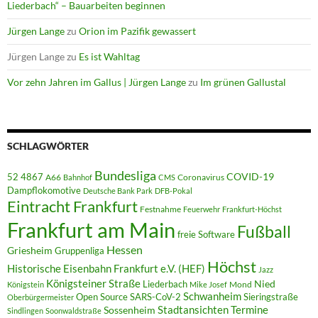
Liederbach“ – Bauarbeiten beginnen
Jürgen Lange
zu
Orion im Pazifik gewassert
Jürgen Lange
zu
Es ist Wahltag
Vor zehn Jahren im Gallus | Jürgen Lange
zu
Im grünen Gallustal
SCHLAGWÖRTER
Bundesliga
52 4867
COVID-19
A66
Coronavirus
Bahnhof
CMS
Dampflokomotive
Deutsche Bank Park
DFB-Pokal
Eintracht Frankfurt
Festnahme
Feuerwehr
Frankfurt-Höchst
Frankfurt am Main
Fußball
freie Software
Hessen
Griesheim
Gruppenliga
Höchst
Historische Eisenbahn Frankfurt e.V. (HEF)
Jazz
Königsteiner Straße
Liederbach
Nied
Mond
Königstein
Mike Josef
Schwanheim
Open Source
SARS-CoV-2
Sieringstraße
Oberbürgermeister
Termine
Stadtansichten
Sossenheim
Sindlingen
Soonwaldstraße