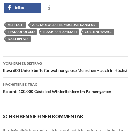
teilen
ALTSTADT
ARCHÄOLOGISCHES MUSEUM FRANKFURT
FRANCONOFURD
FRANKFURT AM MAIN
GOLDENE WAAGE
KAISERPFALZ
Beitragsnavigation
VORHERIGER BEITRAG
Etwa 600 Unterkünfte für wohnungslose Menschen – auch in Höchst
NÄCHSTER BEITRAG
Rekord: 100.000 Gäste bei Winterlichtern im Palmengarten
SCHREIBEN SIE EINEN KOMMENTAR
Ihre E-Mail-Adresse wird nicht veröffentlicht.
Erforderliche Felder