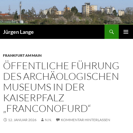
Zum
Inhalt
springen
Suchen
Jürgen Lange
PRIMÄR
MENÜ
FRANKFURT AM MAIN
ÖFFENTLICHE FÜHRUNG
DES ARCHÄOLOGISCHEN
MUSEUMS IN DER
KAISERPFALZ
„FRANCONOFURD“
12. JANUAR 2026
N.N.
KOMMENTAR HINTERLASSEN