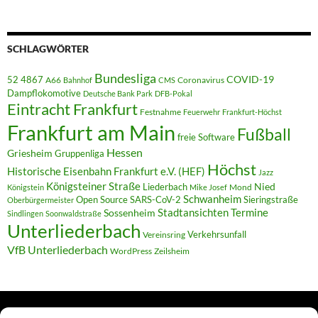
SCHLAGWÖRTER
Bundesliga
52 4867
COVID-19
A66
Coronavirus
Bahnhof
CMS
Dampflokomotive
Deutsche Bank Park
DFB-Pokal
Eintracht Frankfurt
Festnahme
Feuerwehr
Frankfurt-Höchst
Frankfurt am Main
Fußball
freie Software
Hessen
Griesheim
Gruppenliga
Höchst
Historische Eisenbahn Frankfurt e.V. (HEF)
Jazz
Königsteiner Straße
Liederbach
Nied
Mond
Königstein
Mike Josef
Schwanheim
Open Source
SARS-CoV-2
Sieringstraße
Oberbürgermeister
Termine
Stadtansichten
Sossenheim
Sindlingen
Soonwaldstraße
Unterliederbach
Verkehrsunfall
Vereinsring
VfB Unterliederbach
WordPress
Zeilsheim