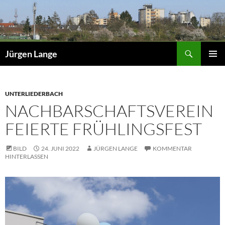
Zum
Inhalt
springen
Suchen
Jürgen Lange
PRIMÄR
MENÜ
UNTERLIEDERBACH
NACHBARSCHAFTSVEREIN
FEIERTE FRÜHLINGSFEST
BILD
24. JUNI 2022
JÜRGEN LANGE
KOMMENTAR
HINTERLASSEN