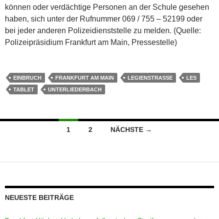
können oder verdächtige Personen an der Schule gesehen
haben, sich unter der Rufnummer 069 / 755 – 52199 oder
bei jeder anderen Polizeidienststelle zu melden. (Quelle:
Polizeipräsidium Frankfurt am Main, Pressestelle)
EINBRUCH
FRANKFURT AM MAIN
LEGIENSTRASSE
LES
TABLET
UNTERLIEDERBACH
Beitragsnavigation
1
2
NÄCHSTE →
NEUESTE BEITRÄGE