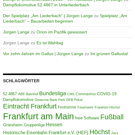
Dampflokomotive 52 4867 in Unterliederbach
Der Spielplatz „Am Liederbach“ | Jürgen Lange
zu
Spielplatz „Am
Liederbach“ – Bauarbeiten beginnen
Jürgen Lange
zu
Orion im Pazifik gewassert
Jürgen Lange
zu
Es ist Wahltag
Vor zehn Jahren im Gallus | Jürgen Lange
zu
Im grünen Gallustal
SCHLAGWÖRTER
Bundesliga
52 4867
COVID-19
A66
Coronavirus
Bahnhof
CMS
Dampflokomotive
Deutsche Bank Park
DFB-Pokal
Eintracht Frankfurt
Festnahme
Feuerwehr
Frankfurt-Höchst
Frankfurt am Main
Fußball
freie Software
Hessen
Griesheim
Gruppenliga
Höchst
Historische Eisenbahn Frankfurt e.V. (HEF)
Jazz