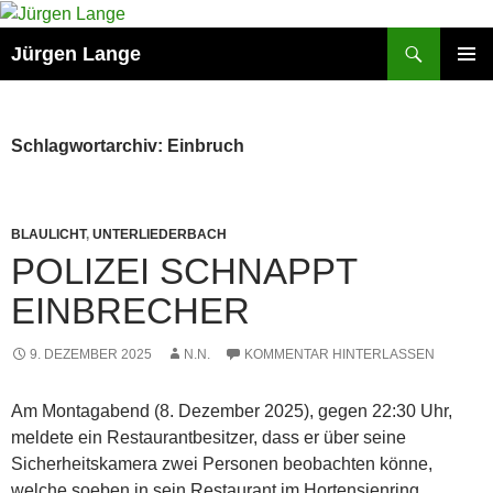
Zum
Inhalt
Suchen
Jürgen Lange
springen
PRIMÄR
MENÜ
Schlagwortarchiv: Einbruch
BLAULICHT
,
UNTERLIEDERBACH
POLIZEI SCHNAPPT
EINBRECHER
9. DEZEMBER 2025
N.N.
KOMMENTAR HINTERLASSEN
Am Montagabend (8. Dezember 2025), gegen 22:30 Uhr,
meldete ein Restaurantbesitzer, dass er über seine
Sicherheitskamera zwei Personen beobachten könne,
welche soeben in sein Restaurant im Hortensienring