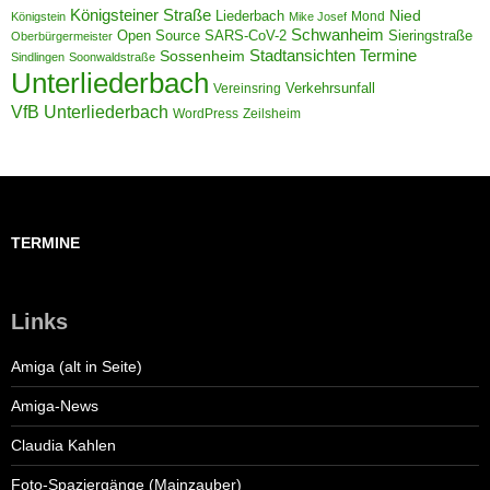
Königsteiner Straße
Liederbach
Nied
Mond
Königstein
Mike Josef
Schwanheim
Open Source
Sieringstraße
SARS-CoV-2
Oberbürgermeister
Termine
Stadtansichten
Sossenheim
Sindlingen
Soonwaldstraße
Unterliederbach
Verkehrsunfall
Vereinsring
VfB Unterliederbach
WordPress
Zeilsheim
TERMINE
Links
Amiga (alt in Seite)
Amiga-News
Claudia Kahlen
Foto-Spaziergänge (Mainzauber)