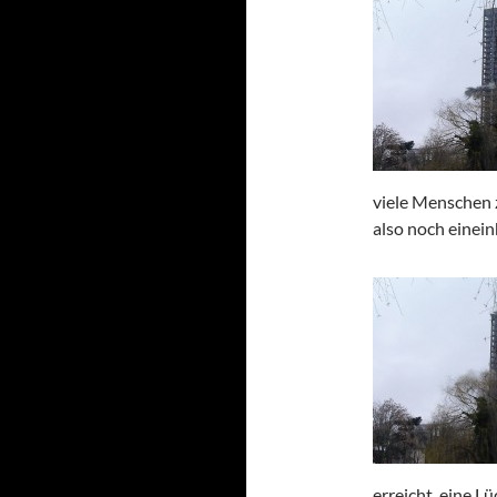
viele Menschen z
also noch einein
erreicht, eine L