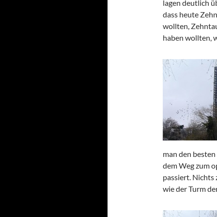
lagen deutlich üb
dass heute Zehn
wollten, Zehnta
haben wollten, 
man den besten 
dem Weg zum op
passiert. Nichts
wie der Turm der