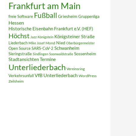
Frankfurt am Main
Fußball
Griesheim
freie Software
Gruppenliga
Hessen
Historische Eisenbahn Frankfurt e.V. (HEF)
Höchst
Königsteiner Straße
Jazz
Königstein
Liederbach
Nied
Mond
Mike Josef
Oberbürgermeister
Schwanheim
Open Source
SARS-CoV-2
Sieringstraße
Sossenheim
Sindlingen
Soonwaldstraße
Termine
Stadtansichten
Unterliederbach
Vereinsring
VfB Unterliederbach
Verkehrsunfall
WordPress
Zeilsheim