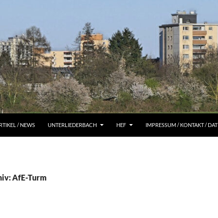
RTIKEL / NEWS
UNTERLIEDERBACH
HEF
IMPRESSUM / KONTAKT / D
iv: AfE-Turm