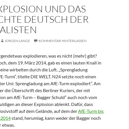
XPLOSION UND DAS
CHTE DEUTSCH DER
ALISTEN
JÜRGEN LANGE
KOMMENTAR HINTERLASSEN
gendetwas explodieren, was es nicht (mehr) gibt?
ch, dem 19. März 2014, gab es einen lauten Knall in
eine wirbelten durch die Luft. „Sprengladung
E-Turm“, titelte DIE WELT. N24 setzte noch einen
rter Uni: Sprengladung am AfE-Turm explodiert”. Am
er die Überschrift des Berliner Kuriers, der mit
ion am AfE-Turm – Bagger Schuld” auch noch vom
uldigen an dieser Explosion ablenkt. Dafür, dass
osivstoff auf dem Gelände, auf dem der
AfE-Turm bis
 2014
stand, herumlag, kann weder der Bagger noch
r etwas.