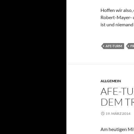
Hoffen wir also
Robert-Mayer- u
ist und niemand
AFE-TURM
F
ALLGEMEIN
AFE-TU
DEM T
19. MÄRZ 2014
Am heutigen Mit