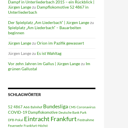
Dampf in Unterliederbach 2015 – ein Rückblick |
Jürgen Lange
zu
Dampflokomotive 52 4867 in
Unterliederbach
Der Spielplatz „Am Liederbach“ | Jürgen Lange
zu
Spielplatz „Am Liederbach“ – Bauarbeiten
beginnen
Jürgen Lange
zu
Orion im Pazifik gewassert
Jürgen Lange
zu
Es ist Wahltag
Vor zehn Jahren im Gallus | Jürgen Lange
zu
Im
grünen Gallustal
SCHLAGWÖRTER
Bundesliga
52 4867
A66
Coronavirus
Bahnhof
CMS
COVID-19
Dampflokomotive
Deutsche Bank Park
Eintracht Frankfurt
Festnahme
DFB-Pokal
Feuerwehr
Frankfurt-Höchst