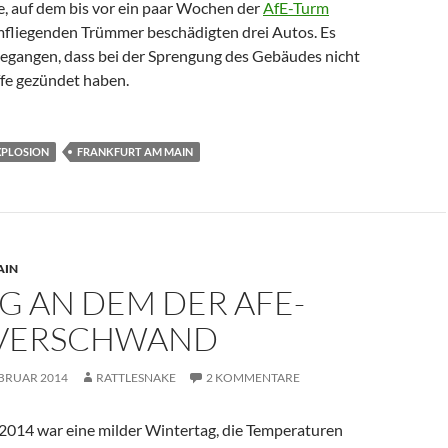
 auf dem bis vor ein paar Wochen der
AfE-Turm
mfliegenden Trümmer beschädigten drei Autos. Es
egangen, dass bei der Sprengung des Gebäudes nicht
ffe gezündet haben.
XPLOSION
FRANKFURT AM MAIN
AIN
G AN DEM DER AFE-
VERSCHWAND
EBRUAR 2014
RATTLESNAKE
2 KOMMENTARE
 2014 war eine milder Wintertag, die Temperaturen