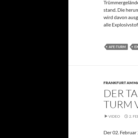
Trümmergelände,
stand. Die heru
wird davon ausg
alle Explosivsto
AFE-TURM
E
FRANKFURT AM M
DER TA
TURM 
VIDEO
2. F
Der 02. Februar