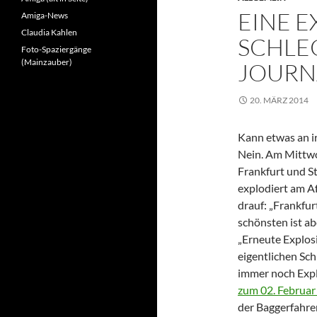
EINE E
Amiga-News
Claudia Kahlen
SCHLE
Foto-Spaziergänge
(Mainzauber)
JOURN
20. MÄRZ 2014
Kann etwas an ir
Nein. Am Mittwo
Frankfurt und St
explodiert am Af
drauf: „Frankfu
schönsten ist ab
„Erneute Explos
eigentlichen Sch
immer noch Expl
zum 02. Februar
der Baggerfahre