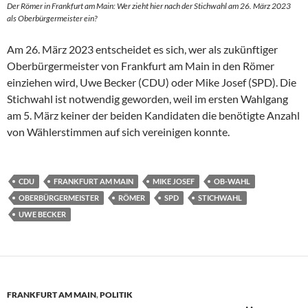
Der Römer in Frankfurt am Main: Wer zieht hier nach der Stichwahl am 26. März 2023
als Oberbürgermeister ein?
Am 26. März 2023 entscheidet es sich, wer als zukünftiger
Oberbürgermeister von Frankfurt am Main in den Römer
einziehen wird, Uwe Becker (CDU) oder Mike Josef (SPD). Die
Stichwahl ist notwendig geworden, weil im ersten Wahlgang
am 5. März keiner der beiden Kandidaten die benötigte Anzahl
von Wählerstimmen auf sich vereinigen konnte.
CDU
FRANKFURT AM MAIN
MIKE JOSEF
OB-WAHL
OBERBÜRGERMEISTER
RÖMER
SPD
STICHWAHL
UWE BECKER
FRANKFURT AM MAIN
,
POLITIK