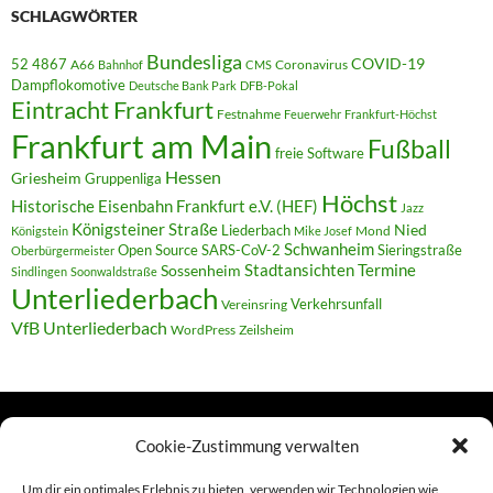
SCHLAGWÖRTER
Bundesliga
52 4867
COVID-19
A66
Coronavirus
Bahnhof
CMS
Dampflokomotive
Deutsche Bank Park
DFB-Pokal
Eintracht Frankfurt
Festnahme
Feuerwehr
Frankfurt-Höchst
Frankfurt am Main
Fußball
freie Software
Hessen
Griesheim
Gruppenliga
Höchst
Historische Eisenbahn Frankfurt e.V. (HEF)
Jazz
Königsteiner Straße
Liederbach
Nied
Mond
Königstein
Mike Josef
Schwanheim
Open Source
SARS-CoV-2
Sieringstraße
Oberbürgermeister
Termine
Stadtansichten
Sossenheim
Sindlingen
Soonwaldstraße
Unterliederbach
Verkehrsunfall
Vereinsring
VfB Unterliederbach
WordPress
Zeilsheim
Cookie-Zustimmung verwalten
TERMINE
Um dir ein optimales Erlebnis zu bieten, verwenden wir Technologien wie