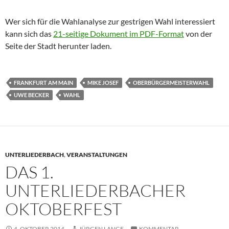
Wer sich für die Wahlanalyse zur gestrigen Wahl interessiert
kann sich das
21-seitige Dokument im PDF-Format
von der
Seite der Stadt herunter laden.
FRANKFURT AM MAIN
MIKE JOSEF
OBERBÜRGERMEISTERWAHL
UWE BECKER
WAHL
UNTERLIEDERBACH
,
VERANSTALTUNGEN
DAS 1.
UNTERLIEDERBACHER
OKTOBERFEST
4. OKTOBER 2014
JÜRGEN LANGE
KOMMENTAR