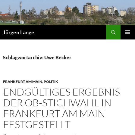
Zum
Inhalt
springen
Suchen
Jürgen Lange
PRIMÄR
MENÜ
Schlagwortarchiv: Uwe Becker
FRANKFURT AM MAIN
,
POLITIK
ENDGÜLTIGES ERGEBNIS
DER OB-STICHWAHL IN
FRANKFURT AM MAIN
FESTGESTELLT