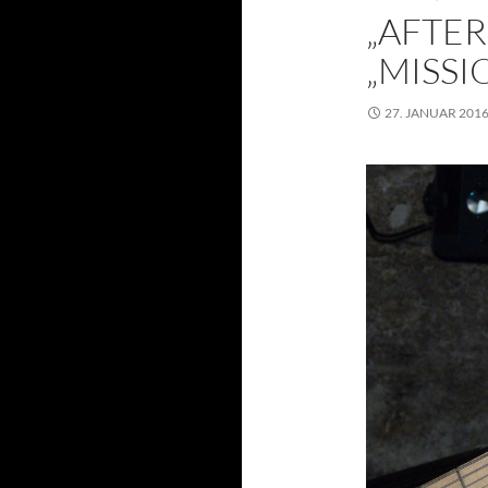
„AFTER
„MISSI
27. JANUAR 201