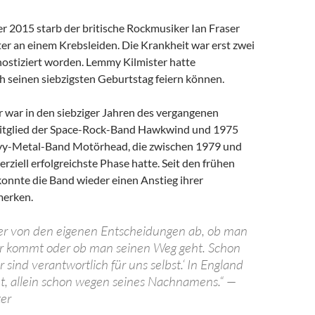
 2015 starb der britische Rockmusiker Ian Fraser
er an einem Krebsleiden. Die Krankheit war erst zwei
nostiziert worden. Lemmy Kilmister hatte
h seinen siebzigsten Geburtstag feiern können.
 war in den siebziger Jahren des vergangenen
itglied der Space-Rock-Band Hawkwind und 1975
vy-Metal-Band Motörhead, die zwischen 1979 und
ziell erfolgreichste Phase hatte. Seit den frühen
onnte die Band wieder einen Anstieg ihrer
merken.
er von den eigenen Entscheidungen ab, ob man
er kommt oder ob man seinen Weg geht. Schon
r sind verantwortlich für uns selbst.‘ In England
, allein schon wegen seines Nachnamens.“ —
er