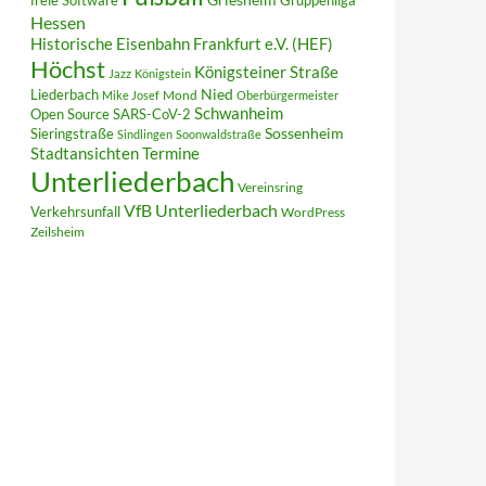
freie Software
Gruppenliga
Hessen
Historische Eisenbahn Frankfurt e.V. (HEF)
Höchst
Königsteiner Straße
Jazz
Königstein
Liederbach
Nied
Mond
Mike Josef
Oberbürgermeister
Schwanheim
Open Source
SARS-CoV-2
Sieringstraße
Sossenheim
Sindlingen
Soonwaldstraße
Termine
Stadtansichten
Unterliederbach
Vereinsring
VfB Unterliederbach
Verkehrsunfall
WordPress
Zeilsheim