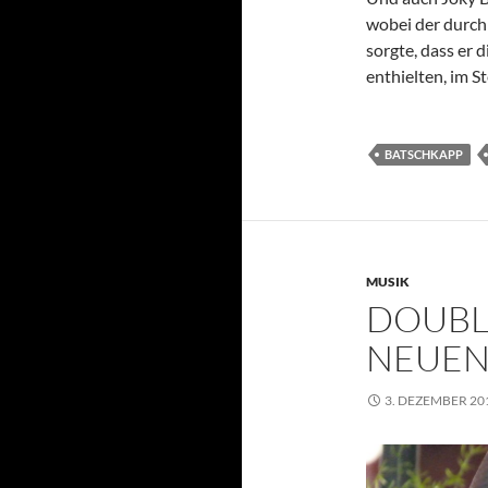
wobei der durch
sorgte, dass er
enthielten, im S
BATSCHKAPP
MUSIK
DOUBL
NEUEN
3. DEZEMBER 20