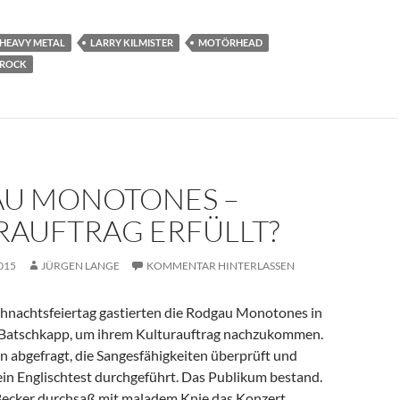
HEAVY METAL
LARRY KILMISTER
MOTÖRHEAD
 ROCK
U MONOTONES –
RAUFTRAG ERFÜLLT?
015
JÜRGEN LANGE
KOMMENTAR HINTERLASSEN
nachtsfeiertag gastierten die Rodgau Monotones in
 Batschkapp, um ihrem Kulturauftrag nachzukommen.
n abgefragt, die Sangesfähigkeiten überprüft und
ein Englischtest durchgeführt. Das Publikum bestand.
ecker durchsaß mit maladem Knie das Konzert,