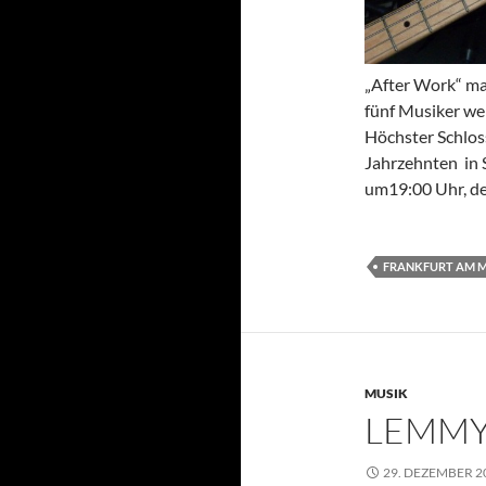
„After Work“ mal
fünf Musiker we
Höchster Schlos
Jahrzehnten in 
um19:00 Uhr, der
FRANKFURT AM 
MUSIK
LEMMY 
29. DEZEMBER 2