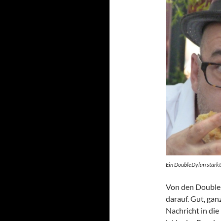
Ein DoubleDylan stärkt 
Von den DoubleD
darauf. Gut, ganz
Nachricht in di