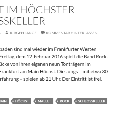
T IM HÖCHSTER
SSKELLER
6
JÜRGEN LANGE
KOMMENTAR HINTERLASSEN
baden sind mal wieder im Frankfurter Westen
reitag, dem 12. Februar 2016 spielt die Band Rock-
tücke von ihren eigenen neun Tonträgern im
 Frankfurt am Main Höchst. Die Jungs – mit etwa 30
ahrung – spielen ab 21 Uhr. Der Eintritt ist frei.
MAIN
HÖCHST
MALLET
ROCK
SCHLOSSKELLER