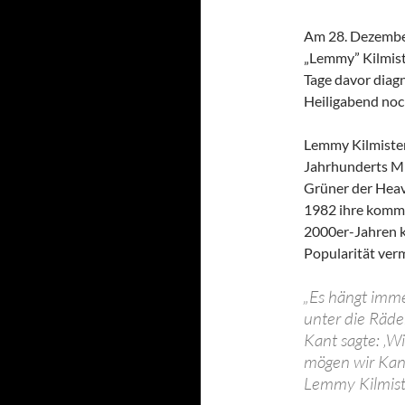
Am 28. Dezember
„Lemmy” Kilmist
Tage davor diag
Heiligabend noc
Lemmy Kilmister
Jahrhunderts M
Grüner der Hea
1982 ihre kommer
2000er-Jahren k
Popularität ver
„Es hängt imm
unter die Räd
Kant sagte: ‚Wi
mögen wir Kant
Lemmy Kilmist