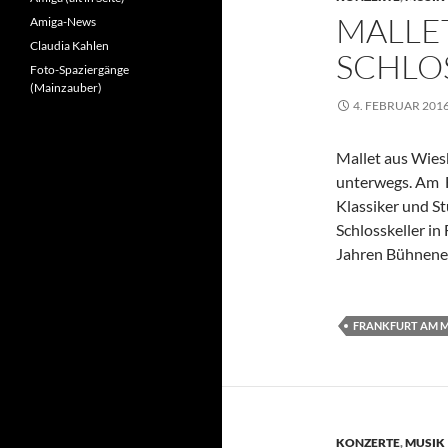
MALLE
Amiga-News
Claudia Kahlen
SCHLO
Foto-Spaziergänge
(Mainzauber)
4. FEBRUAR 201
Mallet aus Wies
unterwegs. Am F
Klassiker und S
Schlosskeller in
Jahren Bühnenerf
FRANKFURT AM 
KONZERTE
,
MUSIK