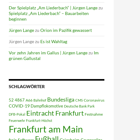
Der Spielplatz „Am Liederbach“ | Jürgen Lange
zu
Spielplatz „Am Liederbach“ – Bauarbeiten
beginnen
Jürgen Lange
zu
Orion im Pazifik gewassert
Jürgen Lange
zu
Es ist Wahltag
Vor zehn Jahren im Gallus | Jürgen Lange
zu
Im
grünen Gallustal
SCHLAGWÖRTER
Bundesliga
52 4867
A66
Coronavirus
Bahnhof
CMS
COVID-19
Dampflokomotive
Deutsche Bank Park
Eintracht Frankfurt
Festnahme
DFB-Pokal
Feuerwehr
Frankfurt-Höchst
Frankfurt am Main
Fußball
Griesheim