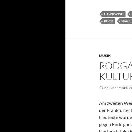
HAWKWIND
ROCK
SPACE
MUSIK
RODGA
KULTU
27. DEZEMBER 2
Am zweiten Weih
der Frankfurter
Liedtexte wurde
gegen Ende gar 
Und auch Joky B