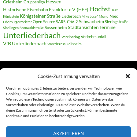
Hessen
Griesheim
Gruppenliga
Höchst
Historische Eisenbahn Frankfurt e.V. (HEF)
Jazz
Königsteiner Straße
Liederbach
Nied
Mond
Königstein
Mike Josef
Schwanheim
Open Source
SARS-CoV-2
Sieringstraße
Oberbürgermeister
Termine
Stadtansichten
Sossenheim
Sindlingen
Soonwaldstraße
Unterliederbach
Verkehrsunfall
Vereinsring
VfB Unterliederbach
WordPress
Zeilsheim
Cookie-Zustimmung verwalten
TERMINE
Um dir ein optimales Erlebnis zu bieten, verwenden wir Technologien wie
Cookies, um Geräteinformationen zu speichern und/oder darauf zuzugreifen.
Wenn du diesen Technologien zustimmst, können wir Daten wie das
Links
Surfverhalten oder eindeutige IDs auf dieser Website verarbeiten. Wenn du
deine Zustimmung nicht erteilst oder zurückziehst, können bestimmte
Amiga (alt in Seite)
Merkmale und Funktionen beeinträchtigt werden.
Amiga-News
AKZEPTIEREN
Claudia Kahlen