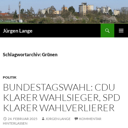
Zum
Inhalt
springen
Suchen
Jürgen Lange
PRIMÄR
MENÜ
Schlagwortarchiv: Grünen
POLITIK
BUNDESTAGSWAHL: CDU
KLARER WAHLSIEGER, SPD
KLARER WAHLVERLIERER
24. FEBRUAR 2025
JÜRGEN LANGE
KOMMENTAR
HINTERLASSEN