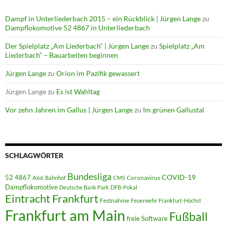
Dampf in Unterliederbach 2015 – ein Rückblick | Jürgen Lange
zu
Dampflokomotive 52 4867 in Unterliederbach
Der Spielplatz „Am Liederbach“ | Jürgen Lange
zu
Spielplatz „Am
Liederbach“ – Bauarbeiten beginnen
Jürgen Lange
zu
Orion im Pazifik gewassert
Jürgen Lange
zu
Es ist Wahltag
Vor zehn Jahren im Gallus | Jürgen Lange
zu
Im grünen Gallustal
SCHLAGWÖRTER
Bundesliga
52 4867
COVID-19
A66
Coronavirus
Bahnhof
CMS
Dampflokomotive
Deutsche Bank Park
DFB-Pokal
Eintracht Frankfurt
Festnahme
Feuerwehr
Frankfurt-Höchst
Frankfurt am Main
Fußball
freie Software