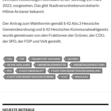
2023, vorgesehen. Das gibt Stadtverordnetenvorsteherin
Hilime Arslaner bekannt.
Der Antrag zum Wahltermin gemäß § 42 Abs.3 Hessische
Gemeindeordnung und § 42 Hessisches Kommunalwahlgesetz
wurde gemeinsam von den Fraktionen der Grünen, der CDU,
der SPD, der FDP und Volt gestellt.
CDU
FDP
FRANKFURT AM MAIN
GRÜNEN
HILIME ARSLANER
OBERBÜRGERMEISTER
OBERBÜRGERMEISTERIN
SPD
STADTOBERHAUPT
STADTVERORDNETENVERSAMMLUNG
STADTVERORDNETENVORSTEHERIN
VOLT
WAHLTAG
NEUESTE BEITRÄGE