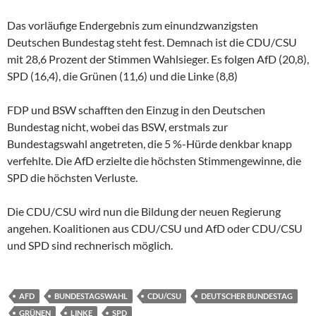
Das vorläufige Endergebnis zum einundzwanzigsten
Deutschen Bundestag steht fest. Demnach ist die CDU/CSU
mit 28,6 Prozent der Stimmen Wahlsieger. Es folgen AfD (20,8),
SPD (16,4), die Grünen (11,6) und die Linke (8,8)
FDP und BSW schafften den Einzug in den Deutschen
Bundestag nicht, wobei das BSW, erstmals zur
Bundestagswahl angetreten, die 5 %-Hürde denkbar knapp
verfehlte. Die AfD erzielte die höchsten Stimmengewinne, die
SPD die höchsten Verluste.
Die CDU/CSU wird nun die Bildung der neuen Regierung
angehen. Koalitionen aus CDU/CSU und AfD oder CDU/CSU
und SPD sind rechnerisch möglich.
AFD
BUNDESTAGSWAHL
CDU/CSU
DEUTSCHER BUNDESTAG
GRÜNEN
LINKE
SPD