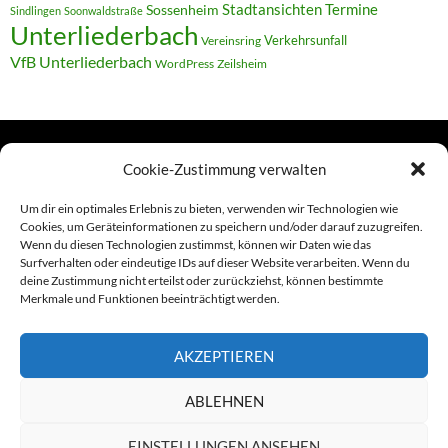
Termine
Stadtansichten
Sossenheim
Sindlingen
Soonwaldstraße
Unterliederbach
Verkehrsunfall
Vereinsring
VfB Unterliederbach
WordPress
Zeilsheim
Cookie-Zustimmung verwalten
TERMINE
Um dir ein optimales Erlebnis zu bieten, verwenden wir Technologien wie
Cookies, um Geräteinformationen zu speichern und/oder darauf zuzugreifen.
Wenn du diesen Technologien zustimmst, können wir Daten wie das
Links
Surfverhalten oder eindeutige IDs auf dieser Website verarbeiten. Wenn du
deine Zustimmung nicht erteilst oder zurückziehst, können bestimmte
Amiga (alt in Seite)
Merkmale und Funktionen beeinträchtigt werden.
Amiga-News
AKZEPTIEREN
Claudia Kahlen
ABLEHNEN
Foto-Spaziergänge (Mainzauber)
EINSTELLUNGEN ANSEHEN