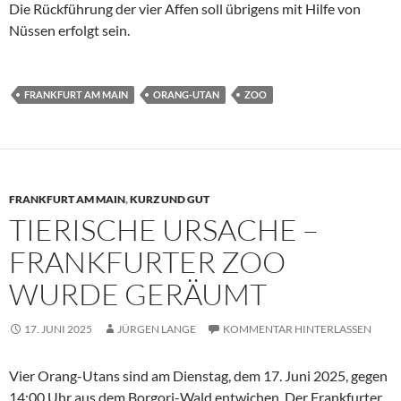
Die Rückführung der vier Affen soll übrigens mit Hilfe von
Nüssen erfolgt sein.
FRANKFURT AM MAIN
ORANG-UTAN
ZOO
FRANKFURT AM MAIN
,
KURZ UND GUT
TIERISCHE URSACHE –
FRANKFURTER ZOO
WURDE GERÄUMT
17. JUNI 2025
JÜRGEN LANGE
KOMMENTAR HINTERLASSEN
Vier Orang-Utans sind am Dienstag, dem 17. Juni 2025, gegen
14:00 Uhr aus dem Borgori-Wald entwichen. Der Frankfurter