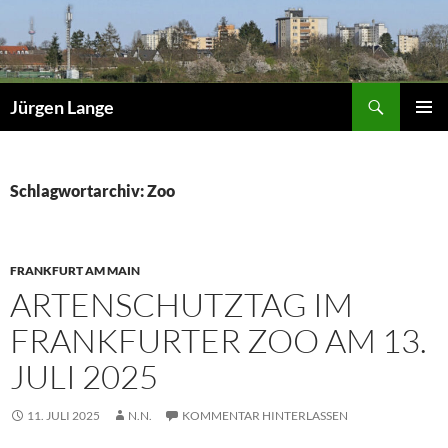
Zum
Inhalt
springen
Suchen
Jürgen Lange
PRIMÄR
MENÜ
Schlagwortarchiv: Zoo
FRANKFURT AM MAIN
ARTENSCHUTZTAG IM
FRANKFURTER ZOO AM 13.
JULI 2025
11. JULI 2025
N.N.
KOMMENTAR HINTERLASSEN