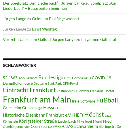
Der Spielplatz „Am Liederbach“ | Jürgen Lange
zu
Spielplatz „Am
Liederbach“ – Bauarbeiten beginnen
Jürgen Lange
zu
Orion im Pazifik gewassert
Jürgen Lange
zu
Es ist Wahltag
Vor zehn Jahren im Gallus | Jürgen Lange
zu
Im grünen Gallustal
SCHLAGWÖRTER
Bundesliga
52 4867
COVID-19
A66
Coronavirus
Bahnhof
CMS
Dampflokomotive
Deutsche Bank Park
DFB-Pokal
Eintracht Frankfurt
Festnahme
Feuerwehr
Frankfurt-Höchst
Frankfurt am Main
Fußball
freie Software
Hessen
Griesheim
Gruppenliga
Höchst
Historische Eisenbahn Frankfurt e.V. (HEF)
Jazz
Königsteiner Straße
Liederbach
Nied
Mond
Königstein
Mike Josef
Schwanheim
Open Source
SARS-CoV-2
Sieringstraße
Oberbürgermeister