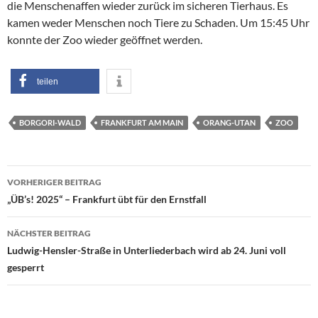
die Menschenaffen wieder zurück im sicheren Tierhaus. Es
kamen weder Menschen noch Tiere zu Schaden. Um 15:45 Uhr
konnte der Zoo wieder geöffnet werden.
teilen
BORGORI-WALD
FRANKFURT AM MAIN
ORANG-UTAN
ZOO
Beitragsnavigation
VORHERIGER BEITRAG
„ÜB’s! 2025“ – Frankfurt übt für den Ernstfall
NÄCHSTER BEITRAG
Ludwig-Hensler-Straße in Unterliederbach wird ab 24. Juni voll
gesperrt