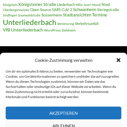
Königsteiner Straße
Liederbach
Nied
Mond
Königstein
Mike Josef
Schwanheim
Open Source
SARS-CoV-2
Sieringstraße
Oberbürgermeister
Termine
Stadtansichten
Sossenheim
Sindlingen
Soonwaldstraße
Unterliederbach
Verkehrsunfall
Vereinsring
VfB Unterliederbach
WordPress
Zeilsheim
Cookie-Zustimmung verwalten
TERMINE
Um dir ein optimales Erlebnis zu bieten, verwenden wir Technologien wie
Cookies, um Geräteinformationen zu speichern und/oder darauf zuzugreifen.
Wenn du diesen Technologien zustimmst, können wir Daten wie das
Links
Surfverhalten oder eindeutige IDs auf dieser Website verarbeiten. Wenn du
deine Zustimmung nicht erteilst oder zurückziehst, können bestimmte
Amiga (alt in Seite)
Merkmale und Funktionen beeinträchtigt werden.
Amiga-News
AKZEPTIEREN
Claudia Kahlen
ABLEHNEN
Foto-Spaziergänge (Mainzauber)