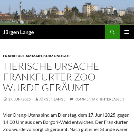
Zum
Inhalt
springen
Suchen
Jürgen Lange
PRIMÄR
MENÜ
FRANKFURT AM MAIN
,
KURZ UND GUT
TIERISCHE URSACHE –
FRANKFURTER ZOO
WURDE GERÄUMT
17. JUNI 2025
JÜRGEN LANGE
KOMMENTAR HINTERLASSEN
Vier Orang-Utans sind am Dienstag, dem 17. Juni 2025, gegen
14:00 Uhr aus dem Borgori-Wald entwichen. Der Frankfurter
Zoo wurde vorsorglich geräumt. Nach gut einer Stunde waren