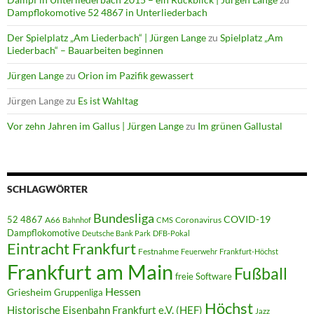
Dampflokomotive 52 4867 in Unterliederbach
Der Spielplatz „Am Liederbach“ | Jürgen Lange
zu
Spielplatz „Am
Liederbach“ – Bauarbeiten beginnen
Jürgen Lange
zu
Orion im Pazifik gewassert
Jürgen Lange
zu
Es ist Wahltag
Vor zehn Jahren im Gallus | Jürgen Lange
zu
Im grünen Gallustal
SCHLAGWÖRTER
Bundesliga
52 4867
COVID-19
A66
Coronavirus
Bahnhof
CMS
Dampflokomotive
Deutsche Bank Park
DFB-Pokal
Eintracht Frankfurt
Festnahme
Feuerwehr
Frankfurt-Höchst
Frankfurt am Main
Fußball
freie Software
Hessen
Griesheim
Gruppenliga
Höchst
Historische Eisenbahn Frankfurt e.V. (HEF)
Jazz