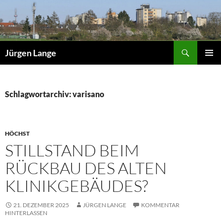
Zum
Inhalt
springen
Suchen
Jürgen Lange
PRIMÄR
MENÜ
Schlagwortarchiv: varisano
HÖCHST
STILLSTAND BEIM
RÜCKBAU DES ALTEN
KLINIKGEBÄUDES?
21. DEZEMBER 2025
JÜRGEN LANGE
KOMMENTAR
HINTERLASSEN