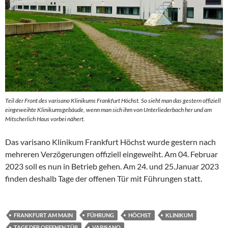
Teil der Front des varisano Klinikums Frankfurt Höchst. So sieht man das gestern offiziell
eingeweihte Klinikumsgebäude, wenn man sich ihm von Unterliederbach her und am
Mitscherlich Haus vorbei nähert.
Das varisano Klinikum Frankfurt Höchst wurde gestern nach
mehreren Verzögerungen offiziell eingeweiht. Am 04. Februar
2023 soll es nun in Betrieb gehen. Am 24. und 25.Januar 2023
finden deshalb Tage der offenen Tür mit Führungen statt.
FRANKFURT AM MAIN
FÜHRUNG
HÖCHST
KLINIKUM
TAGE DER OFFENEN TÜR
VARISANO