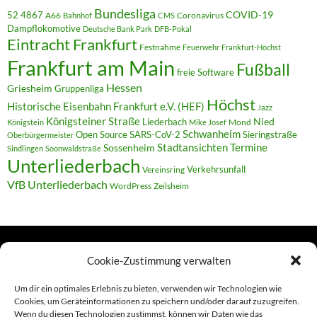
Bundesliga
52 4867
COVID-19
A66
Coronavirus
Bahnhof
CMS
Dampflokomotive
Deutsche Bank Park
DFB-Pokal
Eintracht Frankfurt
Festnahme
Feuerwehr
Frankfurt-Höchst
Frankfurt am Main
Fußball
freie Software
Hessen
Griesheim
Gruppenliga
Höchst
Historische Eisenbahn Frankfurt e.V. (HEF)
Jazz
Königsteiner Straße
Liederbach
Nied
Mond
Königstein
Mike Josef
Schwanheim
Open Source
SARS-CoV-2
Sieringstraße
Oberbürgermeister
Termine
Stadtansichten
Sossenheim
Sindlingen
Soonwaldstraße
Unterliederbach
Verkehrsunfall
Vereinsring
VfB Unterliederbach
WordPress
Zeilsheim
Cookie-Zustimmung verwalten
TERMINE
Um dir ein optimales Erlebnis zu bieten, verwenden wir Technologien wie
Cookies, um Geräteinformationen zu speichern und/oder darauf zuzugreifen.
Wenn du diesen Technologien zustimmst, können wir Daten wie das