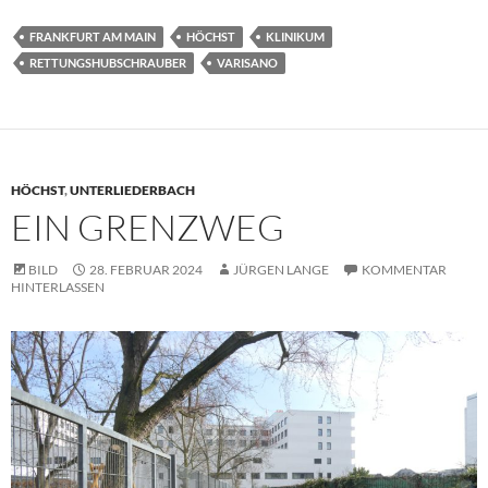
FRANKFURT AM MAIN
HÖCHST
KLINIKUM
RETTUNGSHUBSCHRAUBER
VARISANO
HÖCHST
,
UNTERLIEDERBACH
EIN GRENZWEG
BILD
28. FEBRUAR 2024
JÜRGEN LANGE
KOMMENTAR
HINTERLASSEN