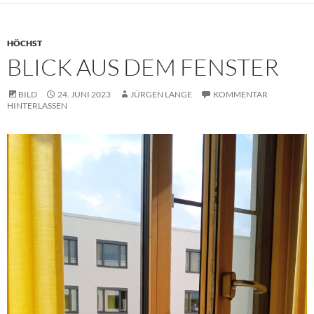
HÖCHST
BLICK AUS DEM FENSTER
BILD
24. JUNI 2023
JÜRGEN LANGE
KOMMENTAR
HINTERLASSEN