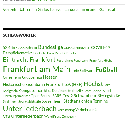
Vor zehn Jahren im Gallus | Jürgen Lange
zu
Im grünen Gallustal
SCHLAGWÖRTER
Bundesliga
52 4867
COVID-19
A66
Coronavirus
Bahnhof
CMS
Dampflokomotive
Deutsche Bank Park
DFB-Pokal
Eintracht Frankfurt
Festnahme
Feuerwehr
Frankfurt-Höchst
Frankfurt am Main
Fußball
freie Software
Hessen
Griesheim
Gruppenliga
Höchst
Historische Eisenbahn Frankfurt e.V. (HEF)
Jazz
Königsteiner Straße
Liederbach
Nied
Mond
Königstein
Mike Josef
Schwanheim
Open Source
SARS-CoV-2
Sieringstraße
Oberbürgermeister
Termine
Stadtansichten
Sossenheim
Sindlingen
Soonwaldstraße
Unterliederbach
Verkehrsunfall
Vereinsring
VfB Unterliederbach
WordPress
Zeilsheim