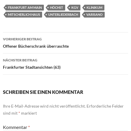
FRANKFURT AM MAIN
HÖCHST
KGV
KLINIKUM
MITSCHERLICH HAUS
UNTERLIEDERBACH
VARISANO
Beitragsnavigation
VORHERIGER BEITRAG
Offener Bücherschrank überraschte
NÄCHSTER BEITRAG
Frankfurter Stadtansichten (63)
SCHREIBEN SIE EINEN KOMMENTAR
Ihre E-Mail-Adresse wird nicht veröffentlicht.
Erforderliche Felder
sind mit
*
markiert
Kommentar
*