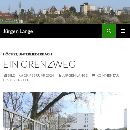
Zum
Inhalt
springen
Suchen
Jürgen Lange
PRIMÄR
MENÜ
HÖCHST
,
UNTERLIEDERBACH
EIN GRENZWEG
BILD
28. FEBRUAR 2024
JÜRGEN LANGE
KOMMENTAR
HINTERLASSEN