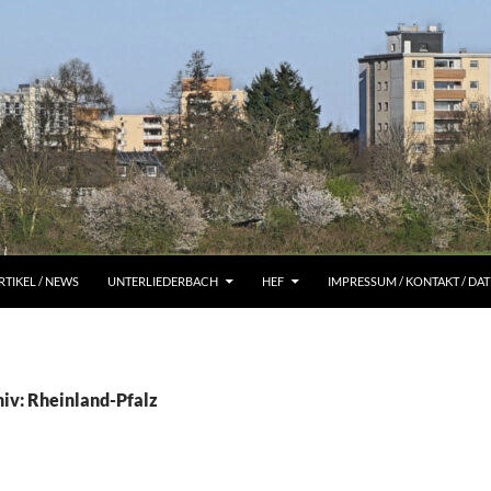
RTIKEL / NEWS
UNTERLIEDERBACH
HEF
IMPRESSUM / KONTAKT / D
iv: Rheinland-Pfalz