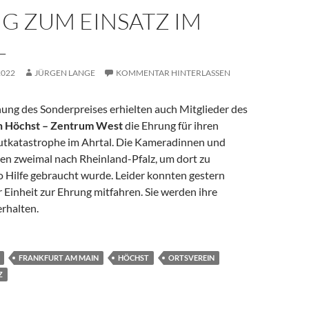
G ZUM EINSATZ IM
L
2022
JÜRGEN LANGE
KOMMENTAR HINTERLASSEN
hung des Sonderpreises erhielten auch Mitglieder des
n Höchst – Zentrum West
die Ehrung für ihren
Flutkatastrophe im Ahrtal. Die Kameradinnen und
n zweimal nach Rheinland-Pfalz, um dort zu
o Hilfe gebraucht wurde. Leider konnten gestern
er Einheit zur Ehrung mitfahren. Sie werden ihre
rhalten.
FRANKFURT AM MAIN
HÖCHST
ORTSVEREIN
Z