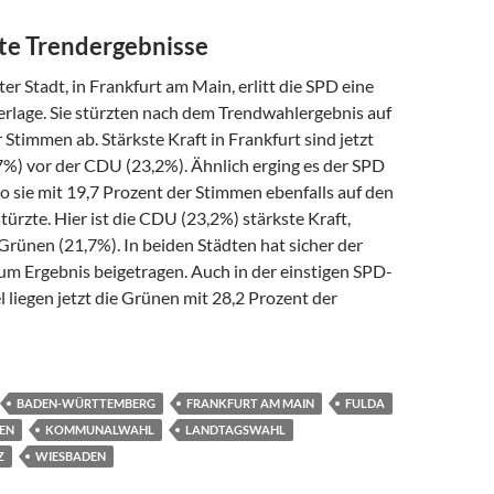
e Trendergebnisse
er Stadt, in Frankfurt am Main, erlitt die SPD eine
rlage. Sie stürzten nach dem Trendwahlergebnis auf
 Stimmen ab. Stärkste Kraft in Frankfurt sind jetzt
7%) vor der CDU (23,2%). Ähnlich erging es der SPD
 sie mit 19,7 Prozent der Stimmen ebenfalls auf den
stürzte. Hier ist die CDU (23,2%) stärkste Kraft,
Grünen (21,7%). In beiden Städten hat sicher der
 Ergebnis beigetragen. Auch in der einstigen SPD-
liegen jetzt die Grünen mit 28,2 Prozent der
BADEN-WÜRTTEMBERG
FRANKFURT AM MAIN
FULDA
EN
KOMMUNALWAHL
LANDTAGSWAHL
Z
WIESBADEN