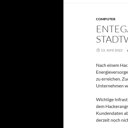
COMPUTER
ENTEG
STADT
13. JUNI 2022
Nach einem Hack
Energieversorge
zu erreichen. Zu
Unternehmen wer
Wichtige Infrast
dem Hackerangrif
Kundendaten abg
derzeit noch ni