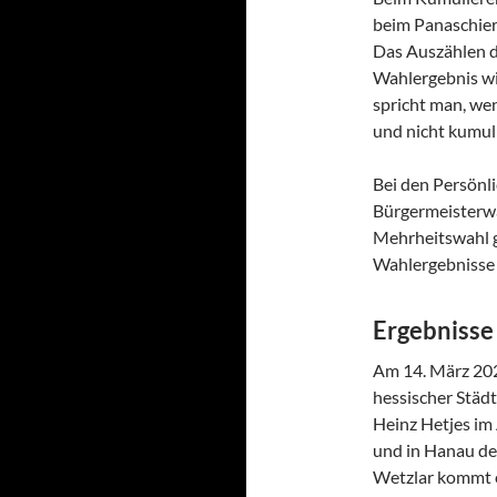
beim Panaschier
Das Auszählen d
Wahlergebnis wir
spricht man, we
und nicht kumul
Bei den Persönl
Bürgermeisterwa
Mehrheitswahl g
Wahlergebnisse 
Ergebnisse
Am 14. März 202
hessischer Städ
Heinz Hetjes im
und in Hanau de
Wetzlar kommt e