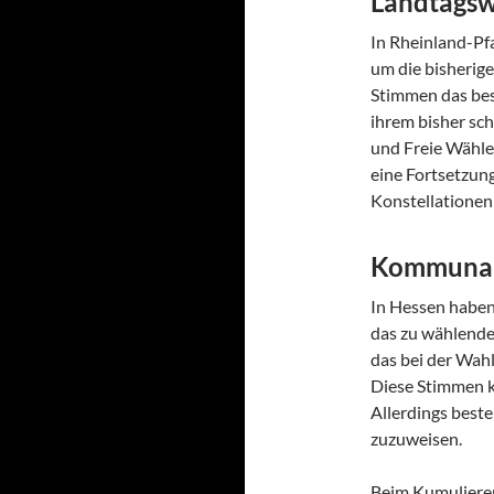
Landtagsw
In Rheinland-Pf
um die bisherig
Stimmen das bes
ihrem bisher sc
und Freie Wähle
eine Fortsetzun
Konstellationen
Kommunal
In Hessen haben
das zu wählende
das bei der Wah
Diese Stimmen k
Allerdings beste
zuzuweisen.
Beim Kumulieren