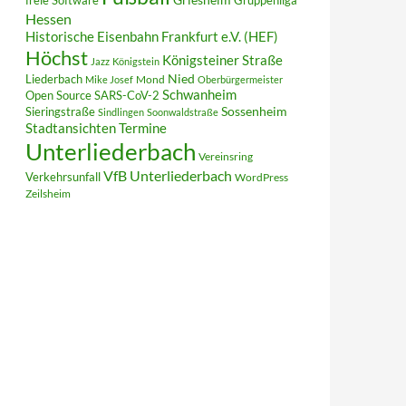
freie Software
Gruppenliga
Hessen
Historische Eisenbahn Frankfurt e.V. (HEF)
Höchst
Königsteiner Straße
Jazz
Königstein
Liederbach
Nied
Mond
Mike Josef
Oberbürgermeister
Schwanheim
Open Source
SARS-CoV-2
Sieringstraße
Sossenheim
Sindlingen
Soonwaldstraße
Termine
Stadtansichten
Unterliederbach
Vereinsring
VfB Unterliederbach
Verkehrsunfall
WordPress
Zeilsheim