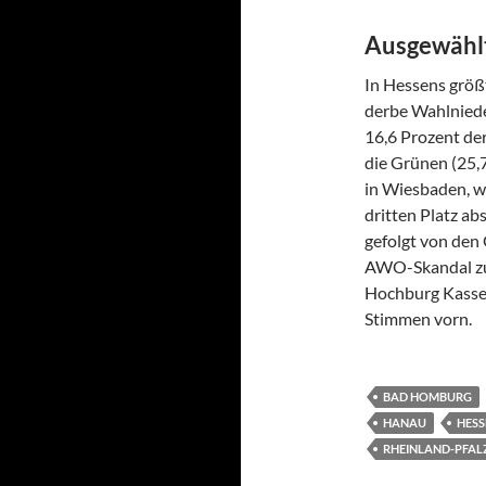
Ausgewählt
In Hessens größt
derbe Wahlniede
16,6 Prozent der
die Grünen (25,
in Wiesbaden, wo
dritten Platz ab
gefolgt von den 
AWO-Skandal zum
Hochburg Kassel 
Stimmen vorn.
BAD HOMBURG
HANAU
HESS
RHEINLAND-PFAL