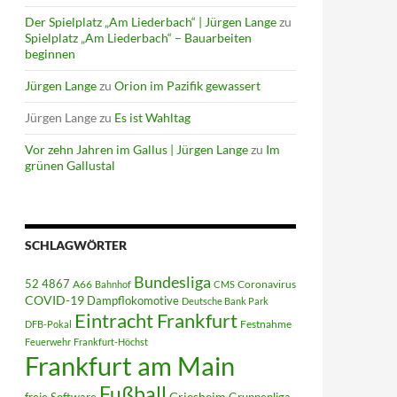
Der Spielplatz „Am Liederbach“ | Jürgen Lange
zu
Spielplatz „Am Liederbach“ – Bauarbeiten
beginnen
Jürgen Lange
zu
Orion im Pazifik gewassert
Jürgen Lange
zu
Es ist Wahltag
Vor zehn Jahren im Gallus | Jürgen Lange
zu
Im
grünen Gallustal
SCHLAGWÖRTER
Bundesliga
52 4867
A66
Coronavirus
Bahnhof
CMS
COVID-19
Dampflokomotive
Deutsche Bank Park
Eintracht Frankfurt
Festnahme
DFB-Pokal
Feuerwehr
Frankfurt-Höchst
Frankfurt am Main
Fußball
Griesheim