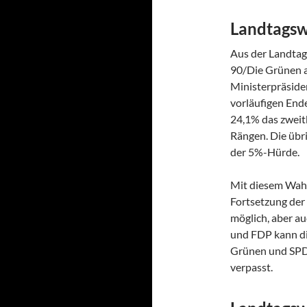
Landtagsw
Aus der Landta
90/Die Grünen a
Ministerpräside
vorläufigen End
24,1% das zweit
Rängen. Die übri
der 5%-Hürde.
Mit diesem Wahl
Fortsetzung der
möglich, aber a
und FDP kann di
Grünen und SPD
verpasst.