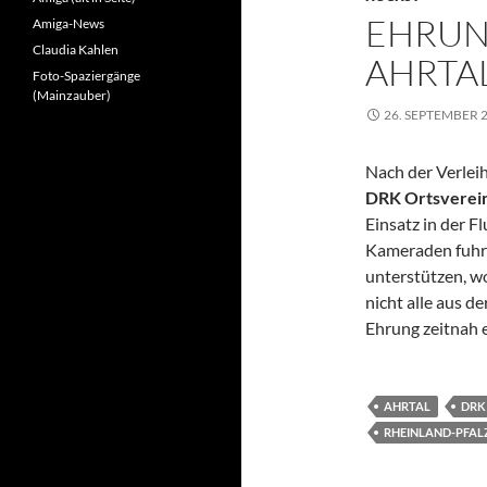
EHRUN
Amiga-News
Claudia Kahlen
AHRTA
Foto-Spaziergänge
(Mainzauber)
26. SEPTEMBER 
Nach der Verlei
DRK Ortsverei
Einsatz in der 
Kameraden fuhre
unterstützen, w
nicht alle aus d
Ehrung zeitnah e
AHRTAL
DRK
RHEINLAND-PFAL