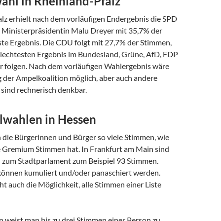
ahl in Rheinland-Pfalz
alz erhielt nach dem vorläufigen Endergebnis die SPD
e Ministerpräsidentin Malu Dreyer mit 35,7% der
te Ergebnis. Die CDU folgt mit 27,7% der Stimmen,
hlechtesten Ergebnis im Bundesland, Grüne, AfD, FDP
r folgen. Nach dem vorläufigen Wahlergebnis wäre
g der Ampelkoalition möglich, aber auch andere
 sind rechnerisch denkbar.
wahlen in Hessen
 die Bürgerinnen und Bürger so viele Stimmen, wie
 Gremium Stimmen hat. In Frankfurt am Main sind
l zum Stadtparlament zum Beispiel 93 Stimmen.
önnen kumuliert und/oder panaschiert werden.
ht auch die Möglichkeit, alle Stimmen einer Liste
 weist man bis zu drei Stimmen einer Person zu,