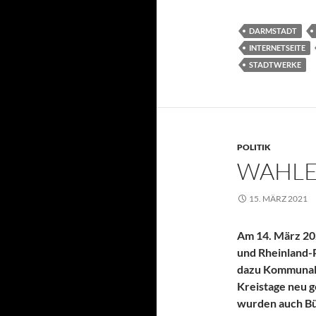
DARMSTADT
INTERNETSEITE
STADTWERKE
POLITIK
WAHLEN
15. MÄRZ 2021
Am 14. März 2
und Rheinland-P
dazu Kommunalw
Kreistage neu 
wurden auch Bü