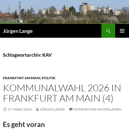
Zum
Inhalt
springen
Suchen
Jürgen Lange
PRIMÄR
MENÜ
Schlagwortarchiv: KAV
FRANKFURT AM MAIN
,
POLITIK
KOMMUNALWAHL 2026 IN
FRANKFURT AM MAIN (4)
17. MÄRZ 2026
JÜRGEN LANGE
KOMMENTAR HINTERLASSEN
Es geht voran