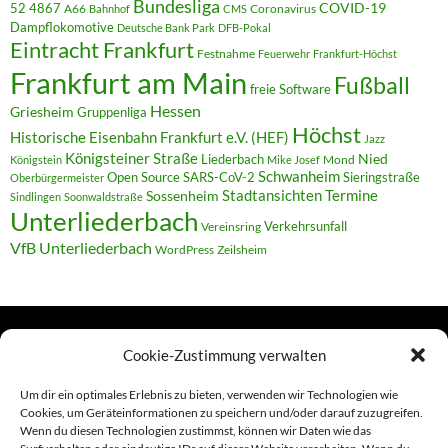
Bundesliga
52 4867
COVID-19
A66
Coronavirus
Bahnhof
CMS
Dampflokomotive
Deutsche Bank Park
DFB-Pokal
Eintracht Frankfurt
Festnahme
Feuerwehr
Frankfurt-Höchst
Frankfurt am Main
Fußball
freie Software
Hessen
Griesheim
Gruppenliga
Höchst
Historische Eisenbahn Frankfurt e.V. (HEF)
Jazz
Königsteiner Straße
Liederbach
Nied
Mond
Königstein
Mike Josef
Schwanheim
Open Source
SARS-CoV-2
Sieringstraße
Oberbürgermeister
Termine
Stadtansichten
Sossenheim
Sindlingen
Soonwaldstraße
Unterliederbach
Verkehrsunfall
Vereinsring
VfB Unterliederbach
WordPress
Zeilsheim
Cookie-Zustimmung verwalten
TERMINE
Um dir ein optimales Erlebnis zu bieten, verwenden wir Technologien wie
Cookies, um Geräteinformationen zu speichern und/oder darauf zuzugreifen.
Wenn du diesen Technologien zustimmst, können wir Daten wie das
Links