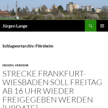
Zum
Inhalt
springen
Suchen
Jürgen Lange
PRIMÄR
MENÜ
Schlagwortarchiv: Flörsheim
HESSEN
,
VERKEHR
STRECKE FRANKFURT-
WIESBADEN SOLL FREITAG
AB 16 UHR WIEDER
FREIGEGEBEN WERDEN