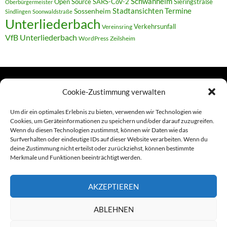
Schwanheim
Open Source
SARS-CoV-2
Sieringstraße
Oberbürgermeister
Termine
Stadtansichten
Sossenheim
Sindlingen
Soonwaldstraße
Unterliederbach
Verkehrsunfall
Vereinsring
VfB Unterliederbach
WordPress
Zeilsheim
Cookie-Zustimmung verwalten
TERMINE
Um dir ein optimales Erlebnis zu bieten, verwenden wir Technologien wie
Cookies, um Geräteinformationen zu speichern und/oder darauf zuzugreifen.
Wenn du diesen Technologien zustimmst, können wir Daten wie das
Links
Surfverhalten oder eindeutige IDs auf dieser Website verarbeiten. Wenn du
deine Zustimmung nicht erteilst oder zurückziehst, können bestimmte
Amiga (alt in Seite)
Merkmale und Funktionen beeinträchtigt werden.
Amiga-News
AKZEPTIEREN
Claudia Kahlen
ABLEHNEN
Foto-Spaziergänge (Mainzauber)