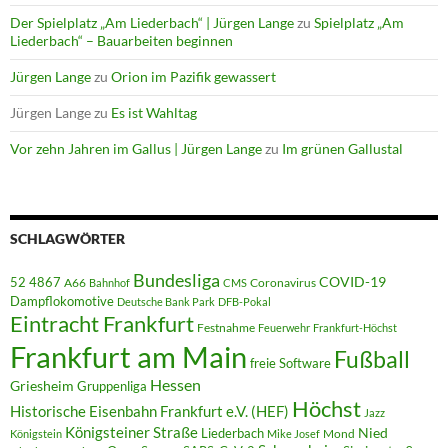
Der Spielplatz „Am Liederbach“ | Jürgen Lange
zu
Spielplatz „Am
Liederbach“ – Bauarbeiten beginnen
Jürgen Lange
zu
Orion im Pazifik gewassert
Jürgen Lange
zu
Es ist Wahltag
Vor zehn Jahren im Gallus | Jürgen Lange
zu
Im grünen Gallustal
SCHLAGWÖRTER
Bundesliga
52 4867
COVID-19
A66
Coronavirus
Bahnhof
CMS
Dampflokomotive
Deutsche Bank Park
DFB-Pokal
Eintracht Frankfurt
Festnahme
Feuerwehr
Frankfurt-Höchst
Frankfurt am Main
Fußball
freie Software
Hessen
Griesheim
Gruppenliga
Höchst
Historische Eisenbahn Frankfurt e.V. (HEF)
Jazz
Königsteiner Straße
Liederbach
Nied
Mond
Königstein
Mike Josef