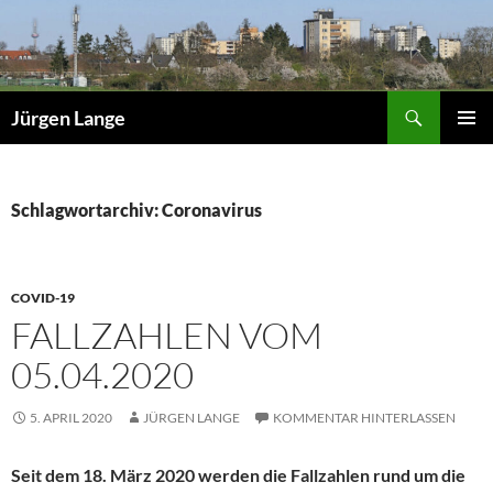
Zum
Inhalt
springen
Suchen
Jürgen Lange
PRIMÄR
MENÜ
Schlagwortarchiv: Coronavirus
COVID-19
FALLZAHLEN VOM
05.04.2020
5. APRIL 2020
JÜRGEN LANGE
KOMMENTAR HINTERLASSEN
Seit dem 18. März 2020 werden die Fallzahlen rund um die