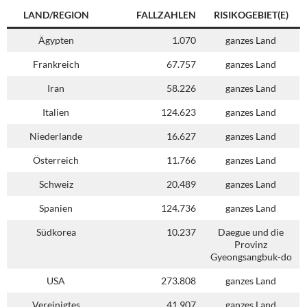
LAND/REGION
FALLZAHLEN
RISIKOGEBIET(E)
Ägypten
1.070
ganzes Land
Frankreich
67.757
ganzes Land
Iran
58.226
ganzes Land
Italien
124.623
ganzes Land
Niederlande
16.627
ganzes Land
Österreich
11.766
ganzes Land
Schweiz
20.489
ganzes Land
Spanien
124.736
ganzes Land
Südkorea
10.237
Daegue und die
Provinz
Gyeongsangbuk-do
USA
273.808
ganzes Land
Vereinigtes
41.907
ganzes Land