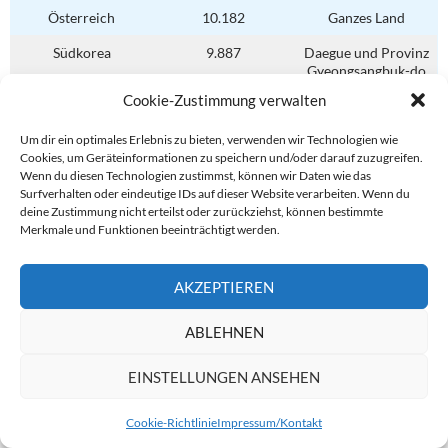
Österreich
10.182
Ganzes Land
Südkorea
9.887
Daegue und Provinz
Gyeongsangbuk-do
Cookie-Zustimmung verwalten
Ägypten
710
Ganzes Land
Um dir ein optimales Erlebnis zu bieten, verwenden wir Technologien wie
Cookies, um Geräteinformationen zu speichern und/oder darauf zuzugreifen.
Die Quelle der Zahlen in der Tabelle ist die
Wenn du diesen Technologien zustimmst, können wir Daten wie das
Weltgesundheitsorganisation (WHO), der Stand ist der
Surfverhalten oder eindeutige IDs auf dieser Website verarbeiten. Wenn du
01.04.2020, 10:00 Uhr CET.
deine Zustimmung nicht erteilst oder zurückziehst, können bestimmte
Merkmale und Funktionen beeinträchtigt werden.
Situation in Deutschland (RKI)
AKZEPTIEREN
Seit dem 31. März 2020 zählt das RKI den Landkreis Heinsberg
nicht mehr zu den besonders betroffenen Gebieten, weist also
ABLEHNEN
keine mehr für Deutschland aus. Deutschland ist damit auch
nicht mehr in der obigen Tabelle enthalten, obwohl das RKI auf
EINSTELLUNGEN ANSEHEN
Landkreise mit sehr hohen Fallzahlen hinweist.
Cookie-Richtlinie
Impressum/Kontakt