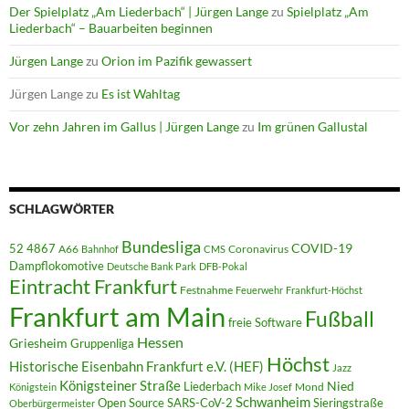
Der Spielplatz „Am Liederbach“ | Jürgen Lange
zu
Spielplatz „Am
Liederbach“ – Bauarbeiten beginnen
Jürgen Lange
zu
Orion im Pazifik gewassert
Jürgen Lange
zu
Es ist Wahltag
Vor zehn Jahren im Gallus | Jürgen Lange
zu
Im grünen Gallustal
SCHLAGWÖRTER
Bundesliga
52 4867
COVID-19
A66
Coronavirus
Bahnhof
CMS
Dampflokomotive
Deutsche Bank Park
DFB-Pokal
Eintracht Frankfurt
Festnahme
Feuerwehr
Frankfurt-Höchst
Frankfurt am Main
Fußball
freie Software
Hessen
Griesheim
Gruppenliga
Höchst
Historische Eisenbahn Frankfurt e.V. (HEF)
Jazz
Königsteiner Straße
Liederbach
Nied
Mond
Königstein
Mike Josef
Schwanheim
Open Source
SARS-CoV-2
Sieringstraße
Oberbürgermeister