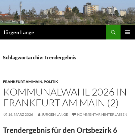
Zum
Inhalt
springen
Suchen
Jürgen Lange
PRIMÄR
MENÜ
Schlagwortarchiv: Trendergebnis
FRANKFURT AM MAIN
,
POLITIK
KOMMUNALWAHL 2026 IN
FRANKFURT AM MAIN (2)
16. MÄRZ 2026
JÜRGEN LANGE
KOMMENTAR HINTERLASSEN
Trendergebnis für den Ortsbezirk 6