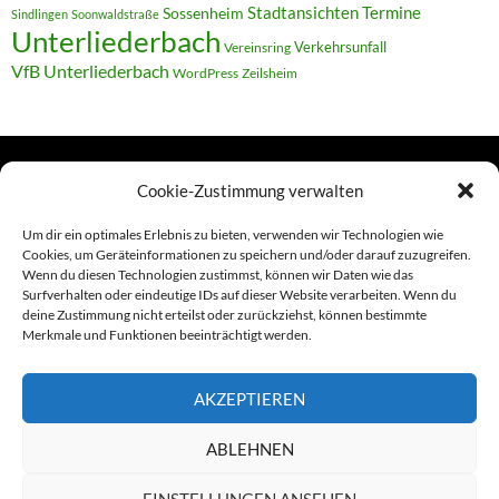
Termine
Stadtansichten
Sossenheim
Sindlingen
Soonwaldstraße
Unterliederbach
Verkehrsunfall
Vereinsring
VfB Unterliederbach
WordPress
Zeilsheim
Cookie-Zustimmung verwalten
TERMINE
Um dir ein optimales Erlebnis zu bieten, verwenden wir Technologien wie
Cookies, um Geräteinformationen zu speichern und/oder darauf zuzugreifen.
Wenn du diesen Technologien zustimmst, können wir Daten wie das
Links
Surfverhalten oder eindeutige IDs auf dieser Website verarbeiten. Wenn du
deine Zustimmung nicht erteilst oder zurückziehst, können bestimmte
Amiga (alt in Seite)
Merkmale und Funktionen beeinträchtigt werden.
Amiga-News
AKZEPTIEREN
Claudia Kahlen
ABLEHNEN
Foto-Spaziergänge (Mainzauber)
EINSTELLUNGEN ANSEHEN