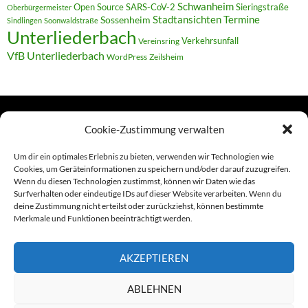
Schwanheim
Open Source
SARS-CoV-2
Sieringstraße
Oberbürgermeister
Termine
Stadtansichten
Sossenheim
Sindlingen
Soonwaldstraße
Unterliederbach
Verkehrsunfall
Vereinsring
VfB Unterliederbach
WordPress
Zeilsheim
Cookie-Zustimmung verwalten
TERMINE
Um dir ein optimales Erlebnis zu bieten, verwenden wir Technologien wie
Cookies, um Geräteinformationen zu speichern und/oder darauf zuzugreifen.
Wenn du diesen Technologien zustimmst, können wir Daten wie das
Links
Surfverhalten oder eindeutige IDs auf dieser Website verarbeiten. Wenn du
deine Zustimmung nicht erteilst oder zurückziehst, können bestimmte
Amiga (alt in Seite)
Merkmale und Funktionen beeinträchtigt werden.
Amiga-News
AKZEPTIEREN
Claudia Kahlen
ABLEHNEN
Foto-Spaziergänge (Mainzauber)