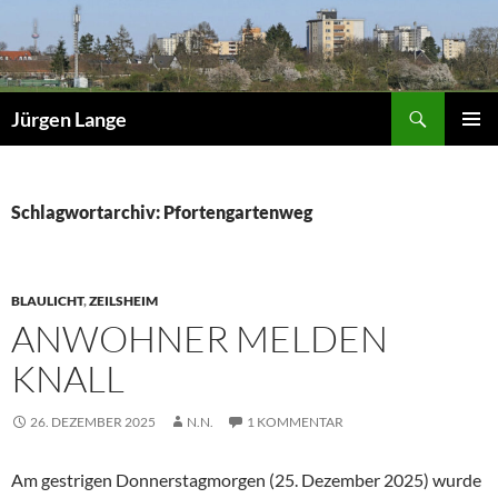
Zum
Inhalt
springen
Suchen
Jürgen Lange
PRIMÄR
MENÜ
Schlagwortarchiv: Pfortengartenweg
BLAULICHT
,
ZEILSHEIM
ANWOHNER MELDEN
KNALL
26. DEZEMBER 2025
N.N.
1 KOMMENTAR
Am gestrigen Donnerstagmorgen (25. Dezember 2025) wurde