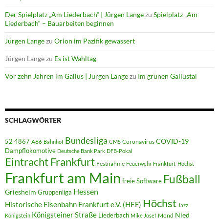
Der Spielplatz „Am Liederbach“ | Jürgen Lange
zu
Spielplatz „Am
Liederbach“ – Bauarbeiten beginnen
Jürgen Lange
zu
Orion im Pazifik gewassert
Jürgen Lange
zu
Es ist Wahltag
Vor zehn Jahren im Gallus | Jürgen Lange
zu
Im grünen Gallustal
SCHLAGWÖRTER
Bundesliga
52 4867
COVID-19
A66
Coronavirus
Bahnhof
CMS
Dampflokomotive
Deutsche Bank Park
DFB-Pokal
Eintracht Frankfurt
Festnahme
Feuerwehr
Frankfurt-Höchst
Frankfurt am Main
Fußball
freie Software
Hessen
Griesheim
Gruppenliga
Höchst
Historische Eisenbahn Frankfurt e.V. (HEF)
Jazz
Königsteiner Straße
Liederbach
Nied
Mond
Königstein
Mike Josef