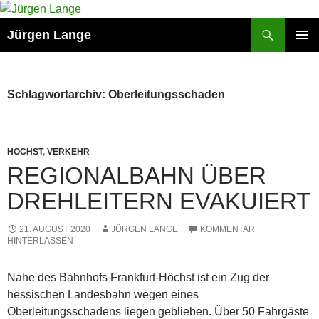
Zum
Inhalt
Suchen
Jürgen Lange
springen
PRIMÄR
MENÜ
Schlagwortarchiv: Oberleitungsschaden
HÖCHST
,
VERKEHR
REGIONALBAHN ÜBER
DREHLEITERN EVAKUIERT
21. AUGUST 2020
JÜRGEN LANGE
KOMMENTAR
HINTERLASSEN
Nahe des Bahnhofs Frankfurt-Höchst ist ein Zug der
hessischen Landesbahn wegen eines
Oberleitungsschadens liegen geblieben. Über 50 Fahrgäste