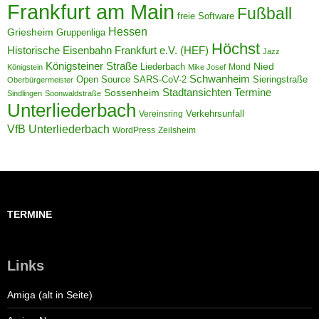
Frankfurt am Main
Fußball
freie Software
Hessen
Griesheim
Gruppenliga
Höchst
Historische Eisenbahn Frankfurt e.V. (HEF)
Jazz
Königsteiner Straße
Liederbach
Nied
Mond
Königstein
Mike Josef
Schwanheim
Open Source
Sieringstraße
SARS-CoV-2
Oberbürgermeister
Termine
Stadtansichten
Sossenheim
Sindlingen
Soonwaldstraße
Unterliederbach
Verkehrsunfall
Vereinsring
VfB Unterliederbach
WordPress
Zeilsheim
TERMINE
Links
Amiga (alt in Seite)