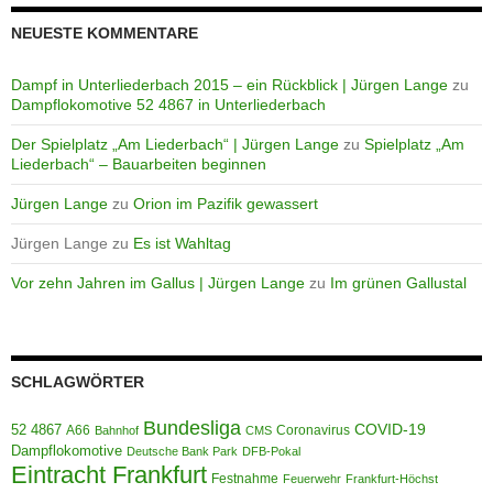
NEUESTE KOMMENTARE
Dampf in Unterliederbach 2015 – ein Rückblick | Jürgen Lange
zu
Dampflokomotive 52 4867 in Unterliederbach
Der Spielplatz „Am Liederbach“ | Jürgen Lange
zu
Spielplatz „Am
Liederbach“ – Bauarbeiten beginnen
Jürgen Lange
zu
Orion im Pazifik gewassert
Jürgen Lange
zu
Es ist Wahltag
Vor zehn Jahren im Gallus | Jürgen Lange
zu
Im grünen Gallustal
SCHLAGWÖRTER
Bundesliga
52 4867
COVID-19
A66
Coronavirus
Bahnhof
CMS
Dampflokomotive
Deutsche Bank Park
DFB-Pokal
Eintracht Frankfurt
Festnahme
Feuerwehr
Frankfurt-Höchst