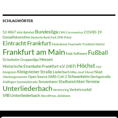
SCHLAGWÖRTER
Bundesliga
52 4867
COVID-19
A66
Coronavirus
Bahnhof
CMS
Dampflokomotive
Deutsche Bank Park
DFB-Pokal
Eintracht Frankfurt
Festnahme
Feuerwehr
Frankfurt-Höchst
Frankfurt am Main
Fußball
freie Software
Hessen
Griesheim
Gruppenliga
Höchst
Historische Eisenbahn Frankfurt e.V. (HEF)
Jazz
Königsteiner Straße
Liederbach
Nied
Mond
Königstein
Mike Josef
Schwanheim
Open Source
SARS-CoV-2
Sieringstraße
Oberbürgermeister
Termine
Stadtansichten
Sossenheim
Sindlingen
Soonwaldstraße
Unterliederbach
Verkehrsunfall
Vereinsring
VfB Unterliederbach
WordPress
Zeilsheim