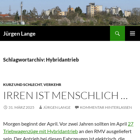
Zum
Inhalt
springen
Suchen
Jürgen Lange
PRIMÄR
MENÜ
Schlagwortarchiv: Hybridantrieb
KURZ UND SCHLECHT
,
VERKEHR
IRREN IST MENSCHLICH …
31. MÄRZ 2025
JÜRGEN LANGE
KOMMENTAR HINTERLASSEN
Morgen beginnt der April. Vor zwei Jahren sollten im April
27
Triebwagenzüge mit Hybridantrieb
an den RMV ausgeliefert
sein. Der Antrieb bei diesen Fahrzeugen ist elektrisch, die