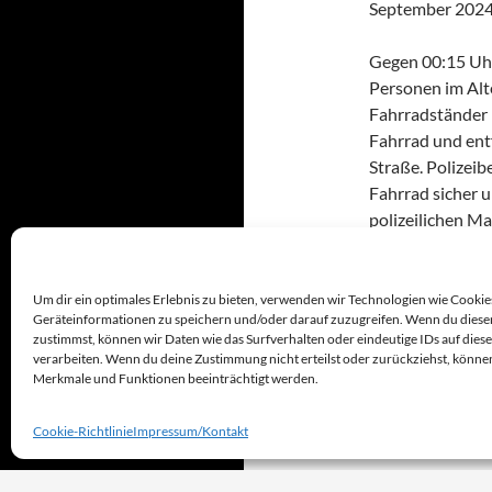
September 2024)
Gegen 00:15 Uhr
Personen im Alte
Fahrradständer 
Fahrrad und ent
Straße. Polizeib
Fahrrad sicher 
polizeilichen M
Main, Pressestel
Um dir ein optimales Erlebnis zu bieten, verwenden wir Technologien wie Cookie
Geräteinformationen zu speichern und/oder darauf zuzugreifen. Wenn du diese
ADELONSTRASSE
zustimmst, können wir Daten wie das Surfverhalten oder eindeutige IDs auf dies
HÖCHST
verarbeiten. Wenn du deine Zustimmung nicht erteilst oder zurückziehst, könn
Merkmale und Funktionen beeinträchtigt werden.
Cookie-Richtlinie
Impressum/Kontakt