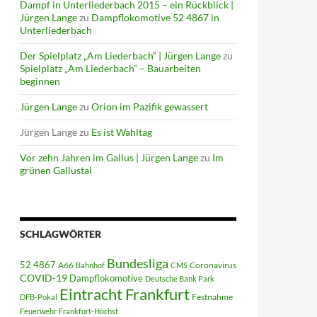
Dampf in Unterliederbach 2015 – ein Rückblick |
Jürgen Lange
zu
Dampflokomotive 52 4867 in
Unterliederbach
Der Spielplatz „Am Liederbach“ | Jürgen Lange
zu
Spielplatz „Am Liederbach“ – Bauarbeiten
beginnen
Jürgen Lange
zu
Orion im Pazifik gewassert
Jürgen Lange
zu
Es ist Wahltag
Vor zehn Jahren im Gallus | Jürgen Lange
zu
Im
grünen Gallustal
SCHLAGWÖRTER
Bundesliga
52 4867
A66
Coronavirus
Bahnhof
CMS
COVID-19
Dampflokomotive
Deutsche Bank Park
Eintracht Frankfurt
Festnahme
DFB-Pokal
Feuerwehr
Frankfurt-Höchst