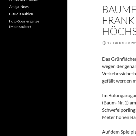
BAUMF
Amiga-News
Claudia Kahlen
FRANK
Foto-Spaziergänge
(Mainzauber)
HÖCH
17. OKTOBER 20
Das Grünflächen
wegen der gena
Verkehrssicherh
gefällt werden 
Im Bolongarogar
(Baum-Nr. 1) a
Schwefelporling
Meter hohen Bau
Auf dem Spielpla