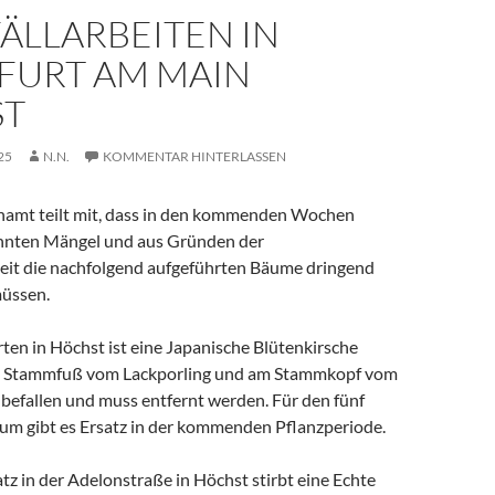
ÄLLARBEITEN IN
FURT AM MAIN
ST
25
N.N.
KOMMENTAR HINTERLASSEN
amt teilt mit, dass in den kommenden Wochen
nnten Mängel und aus Gründen der
eit die nachfolgend aufgeführten Bäume dringend
müssen.
ten in Höchst ist eine Japanische Blütenkirsche
m Stammfuß vom Lackporling und am Stammkopf vom
 befallen und muss entfernt werden. Für den fünf
m gibt es Ersatz in der kommenden Pflanzperiode.
tz in der Adelonstraße in Höchst stirbt eine Echte