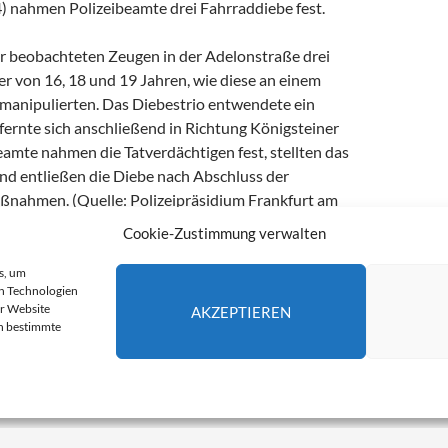
 nahmen Polizeibeamte drei Fahrraddiebe fest.
 beobachteten Zeugen in der Adelonstraße drei
r von 16, 18 und 19 Jahren, wie diese an einem
manipulierten. Das Diebestrio entwendete ein
fernte sich anschließend in Richtung Königsteiner
eamte nahmen die Tatverdächtigen fest, stellten das
und entließen die Diebe nach Abschluss der
aßnahmen. (Quelle: Polizeipräsidium Frankfurt am
le)
Cookie-Zustimmung verwalten
s, um
n Technologien
FAHRRADDIEBSTAHL
FRANKFURT AM MAIN
er Website
AKZEPTIEREN
en bestimmte