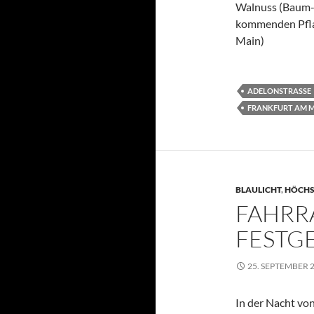
Walnuss (Baum-N
kommenden Pflan
Main)
ADELONSTRASSE
FRANKFURT AM 
BLAULICHT
,
HÖCHS
FAHRR
FEST
25. SEPTEMBER 
In der Nacht von