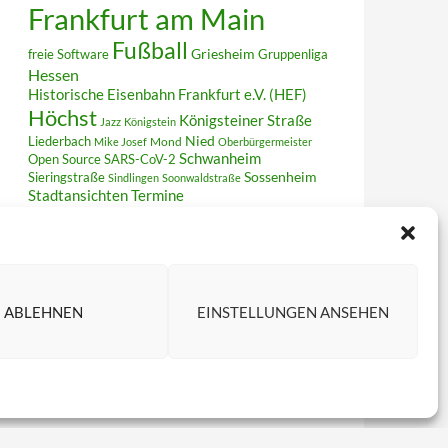
Frankfurt am Main
Fußball
Griesheim
freie Software
Gruppenliga
Hessen
Historische Eisenbahn Frankfurt e.V. (HEF)
Höchst
Königsteiner Straße
Jazz
Königstein
Liederbach
Nied
Mond
Mike Josef
Oberbürgermeister
Schwanheim
Open Source
SARS-CoV-2
Sieringstraße
Sossenheim
Sindlingen
Soonwaldstraße
Termine
Stadtansichten
Unterliederbach
Vereinsring
VfB Unterliederbach
Verkehrsunfall
WordPress
Zeilsheim
ABLEHNEN
EINSTELLUNGEN ANSEHEN