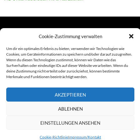
TERMINE
Cookie-Zustimmung verwalten
Um dir ein optimales Erlebnis zu bieten, verwenden wir Technologien wie
Cookies, um Geräteinformationen zu speichern und/oder darauf zuzugreifen.
Links
Wenn du diesen Technologien zustimmst, können wir Daten wie das
Surfverhalten oder eindeutige IDs auf dieser Website verarbeiten. Wenn du
Amiga (alt in Seite)
deine Zustimmung nicht erteilst oder zurückziehst, können bestimmte
Merkmale und Funktionen beeinträchtigt werden.
Amiga-News
Claudia Kahlen
AKZEPTIEREN
Foto-Spaziergänge (Mainzauber)
ABLEHNEN
EINSTELLUNGEN ANSEHEN
Stolz präsentiert von WordPress
Cookie-Richtlinie
Impressum/Kontakt