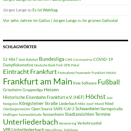
Jürgen Lange
zu
Es ist Wahltag
Vor zehn Jahren im Gallus | Jürgen Lange
zu
Im grünen Gallustal
SCHLAGWÖRTER
Bundesliga
52 4867
COVID-19
A66
Coronavirus
Bahnhof
CMS
Dampflokomotive
Deutsche Bank Park
DFB-Pokal
Eintracht Frankfurt
Festnahme
Feuerwehr
Frankfurt-Höchst
Frankfurt am Main
Fußball
freie Software
Hessen
Griesheim
Gruppenliga
Höchst
Historische Eisenbahn Frankfurt e.V. (HEF)
Jazz
Königsteiner Straße
Liederbach
Nied
Mond
Königstein
Mike Josef
Schwanheim
Open Source
SARS-CoV-2
Sieringstraße
Oberbürgermeister
Termine
Stadtansichten
Sossenheim
Sindlingen
Soonwaldstraße
Unterliederbach
Verkehrsunfall
Vereinsring
VfB Unterliederbach
WordPress
Zeilsheim