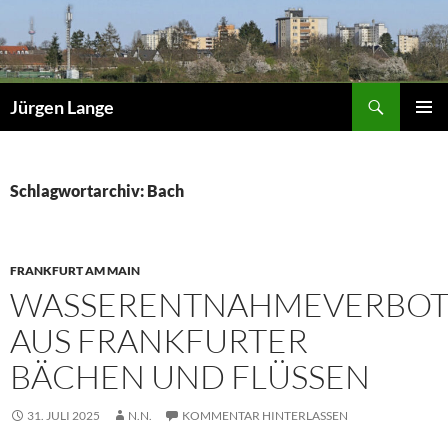
Zum
Inhalt
springen
Suchen
Jürgen Lange
PRIMÄR
MENÜ
Schlagwortarchiv: Bach
FRANKFURT AM MAIN
WASSERENTNAHMEVERBO
AUS FRANKFURTER
BÄCHEN UND FLÜSSEN
31. JULI 2025
N.N.
KOMMENTAR HINTERLASSEN