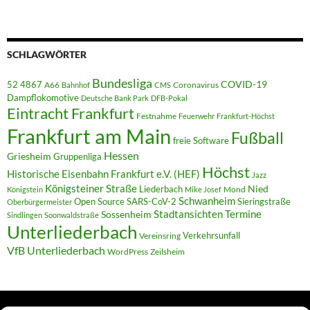
SCHLAGWÖRTER
Bundesliga
52 4867
COVID-19
A66
Coronavirus
Bahnhof
CMS
Dampflokomotive
Deutsche Bank Park
DFB-Pokal
Eintracht Frankfurt
Festnahme
Feuerwehr
Frankfurt-Höchst
Frankfurt am Main
Fußball
freie Software
Hessen
Griesheim
Gruppenliga
Höchst
Historische Eisenbahn Frankfurt e.V. (HEF)
Jazz
Königsteiner Straße
Liederbach
Nied
Mond
Königstein
Mike Josef
Schwanheim
Open Source
SARS-CoV-2
Sieringstraße
Oberbürgermeister
Termine
Stadtansichten
Sossenheim
Sindlingen
Soonwaldstraße
Unterliederbach
Verkehrsunfall
Vereinsring
VfB Unterliederbach
WordPress
Zeilsheim