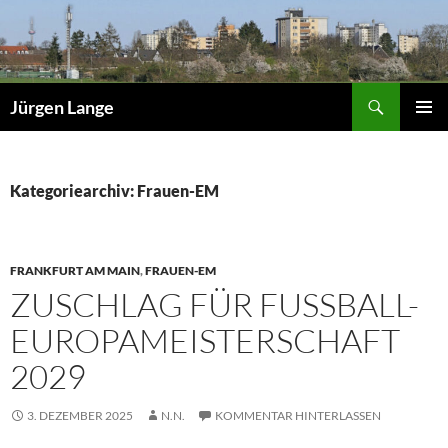
Zum
Inhalt
springen
Suchen
Jürgen Lange
PRIMÄR
MENÜ
Kategoriearchiv: Frauen-EM
FRANKFURT AM MAIN
,
FRAUEN-EM
ZUSCHLAG FÜR FUSSBALL-E
UROPAMEISTERSCHAFT 2
029
3. DEZEMBER 2025
N.N.
KOMMENTAR HINTERLASSEN