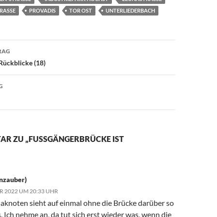
RASSE
PROVADIS
TOR OST
UNTERLIEDERBACH
avigation
RAG
Rückblicke (18)
G
R ZU „FUSSGÄNGERBRÜCKE IST A
nzauber)
R 2022 UM 20:33 UHR
aknoten sieht auf einmal ohne die Brücke darüber so
s. Ich nehme an, da tut sich erst wieder was, wenn die