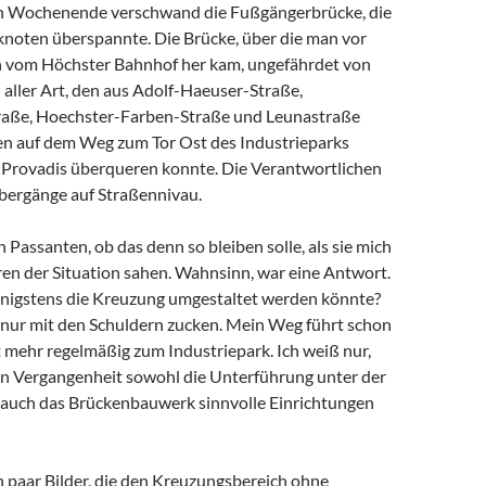
 Wochenende verschwand die Fußgängerbrücke, die
knoten überspannte. Die Brücke, über die man vor
 vom Höchster Bahnhof her kam, ungefährdet von
aller Art, den aus Adolf-Haeuser-Straße,
raße, Hoechster-Farben-Straße und Leunastraße
n auf dem Weg zum Tor Ost des Industrieparks
 Provadis überqueren konnte. Die Verantwortlichen
bergänge auf Straßennivau.
n Passanten, ob das denn so bleiben solle, als sie mich
ren der Situation sahen. Wahnsinn, war eine Antwort.
nigstens die Kreuzung umgestaltet werden könnte?
 nur mit den Schuldern zucken. Mein Weg führt schon
t mehr regelmäßig zum Industriepark. Ich weiß nur,
nen Vergangenheit sowohl die Unterführung unter der
 auch das Brückenbauwerk sinnvolle Einrichtungen
 paar Bilder, die den Kreuzungsbereich ohne