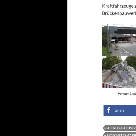
Kraftfahrzeuge z
Brückenbauwerk
Von der Lied
teilen
ALFRED-HAEUSER-
HOECHSTER-FARB