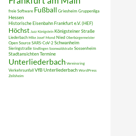
Frankfurt am Main
Fußball
Griesheim
freie Software
Gruppenliga
Hessen
Historische Eisenbahn Frankfurt e.V. (HEF)
Höchst
Königsteiner Straße
Jazz
Königstein
Liederbach
Nied
Mond
Mike Josef
Oberbürgermeister
Schwanheim
Open Source
SARS-CoV-2
Sieringstraße
Sossenheim
Sindlingen
Soonwaldstraße
Termine
Stadtansichten
Unterliederbach
Vereinsring
VfB Unterliederbach
Verkehrsunfall
WordPress
Zeilsheim