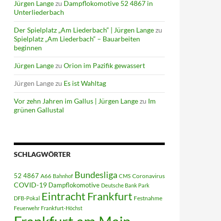
Jürgen Lange
zu
Dampflokomotive 52 4867 in
Unterliederbach
Der Spielplatz „Am Liederbach“ | Jürgen Lange
zu
Spielplatz „Am Liederbach“ – Bauarbeiten
beginnen
Jürgen Lange
zu
Orion im Pazifik gewassert
Jürgen Lange
zu
Es ist Wahltag
Vor zehn Jahren im Gallus | Jürgen Lange
zu
Im
grünen Gallustal
SCHLAGWÖRTER
Bundesliga
52 4867
A66
Coronavirus
Bahnhof
CMS
COVID-19
Dampflokomotive
Deutsche Bank Park
Eintracht Frankfurt
Festnahme
DFB-Pokal
Feuerwehr
Frankfurt-Höchst