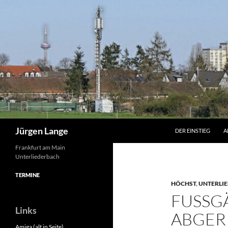
Zum
Inhalt
springen
Suchen
Jürgen Lange
DER EINSTIEG
A
Frankfurt am Main
Unterliederbach
TERMINE
HÖCHST
,
UNTERLI
FUSSGÄ
Links
BGERI
Amiga (alt in Seite)