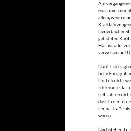
Am vergangenen
einst den Leuna
allem, wenn man
Kraftfahrzeugen 
Liederbacher St
gebideten Knote
Höchst oder zur
verweisen auf Ü
Natürlich fragte
beim Fotografie
Und ob nicht we
Ich konnte dazu
seit Jahren nich
dass in der fer
Leunastraße als
waren.
Nachstehend ein