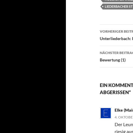
LIEDERBACHER ST
Beitragsn
VORHERIGER BEIT
Unterliederbach: 
NÄCHSTER BEITRA
Bewertung (1)
EIN KOMMENTA
BGERISSEN“
Elke (Mai
4. OKTOBE
Der Leun
riesig au