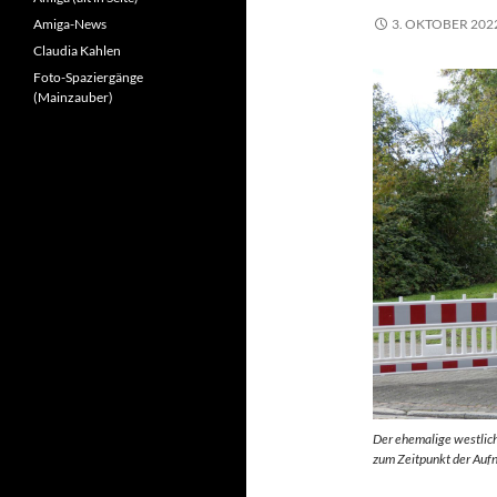
Amiga-News
3. OKTOBER 202
Claudia Kahlen
Foto-Spaziergänge
(Mainzauber)
Der ehemalige westlich
zum Zeitpunkt der Auf