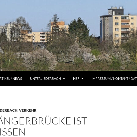
RTIKEL / NEWS
UNTERLIEDERBACH
HEF
IMPRESSUM / KONTAKT / D
EDERBACH
,
VERKEHR
NGERBRÜCKE IST A
SSEN