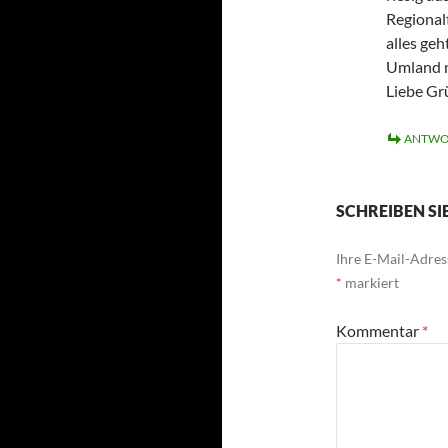
Regional
alles geh
Umland n
Liebe Gr
ANTWO
SCHREIBEN S
Ihre E-Mail-Adress
*
markiert
Kommentar
*