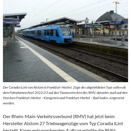
Der Coradia iLint von Alstom in Frankfurt-Höchst. Züge des abgebildeten Typs sollen ab
dem Fahrplanwechsel 2022/23 auf den Taunusstrecken des RMV, darunter auch auf den
Strecken Frankfurt-Höchst – Königstein und Frankfurt-Höchst – Bad Soden, eingesetzt
werden.
Der Rhein-Main-Verkehrsverbund (RMV) hat jetzt beim
Hersteller Alstom 27 Triebwagenzüge vom Typ Coradia iLint
bestellt. Einen entsprechenden Auftrag erteilte die RMV-