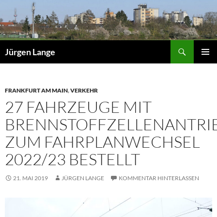
Zum
Inhalt
springen
Suchen
Jürgen Lange
PRIMÄR
MENÜ
FRANKFURT AM MAIN
,
VERKEHR
27 FAHRZEUGE MIT
BRENNSTOFFZELLENANTRI
ZUM FAHRPLANWECHSEL
2022/23 BESTELLT
21. MAI 2019
JÜRGEN LANGE
KOMMENTAR HINTERLASSEN