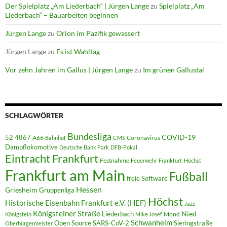
Der Spielplatz „Am Liederbach“ | Jürgen Lange
zu
Spielplatz „Am
Liederbach“ – Bauarbeiten beginnen
Jürgen Lange
zu
Orion im Pazifik gewassert
Jürgen Lange
zu
Es ist Wahltag
Vor zehn Jahren im Gallus | Jürgen Lange
zu
Im grünen Gallustal
SCHLAGWÖRTER
Bundesliga
52 4867
COVID-19
A66
Coronavirus
Bahnhof
CMS
Dampflokomotive
Deutsche Bank Park
DFB-Pokal
Eintracht Frankfurt
Festnahme
Feuerwehr
Frankfurt-Höchst
Frankfurt am Main
Fußball
freie Software
Hessen
Griesheim
Gruppenliga
Höchst
Historische Eisenbahn Frankfurt e.V. (HEF)
Jazz
Königsteiner Straße
Liederbach
Nied
Mond
Königstein
Mike Josef
Schwanheim
Open Source
SARS-CoV-2
Sieringstraße
Oberbürgermeister