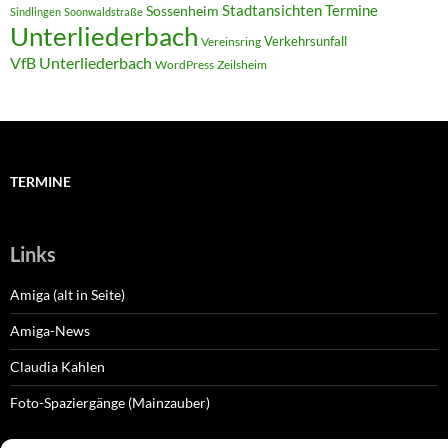
Termine
Stadtansichten
Sossenheim
Sindlingen
Soonwaldstraße
Unterliederbach
Verkehrsunfall
Vereinsring
VfB Unterliederbach
WordPress
Zeilsheim
TERMINE
Links
Amiga (alt in Seite)
Amiga-News
Claudia Kahlen
Foto-Spaziergänge (Mainzauber)