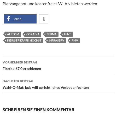
Platzangebot und kostenfreies WLAN bieten werden.
teilen
ALSTOM
CORADIA
FEHMA
ILINT
INDUSTRIEPARK HÖCHST
INFRASERV
RMV
Beitragsnavigation
VORHERIGER BEITRAG
Firefox 67.0 erschienen
NÄCHSTER BEITRAG
Wahl-O-Mat: bpb will gerichtliches Verbot anfechten
SCHREIBEN SIE EINEN KOMMENTAR