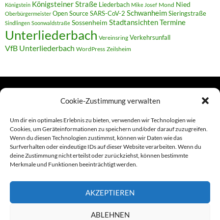
Königsteiner Straße
Liederbach
Nied
Mond
Königstein
Mike Josef
Schwanheim
Open Source
SARS-CoV-2
Sieringstraße
Oberbürgermeister
Termine
Stadtansichten
Sossenheim
Sindlingen
Soonwaldstraße
Unterliederbach
Verkehrsunfall
Vereinsring
VfB Unterliederbach
WordPress
Zeilsheim
Cookie-Zustimmung verwalten
TERMINE
Um dir ein optimales Erlebnis zu bieten, verwenden wir Technologien wie
Cookies, um Geräteinformationen zu speichern und/oder darauf zuzugreifen.
Wenn du diesen Technologien zustimmst, können wir Daten wie das
Links
Surfverhalten oder eindeutige IDs auf dieser Website verarbeiten. Wenn du
deine Zustimmung nicht erteilst oder zurückziehst, können bestimmte
Amiga (alt in Seite)
Merkmale und Funktionen beeinträchtigt werden.
Amiga-News
AKZEPTIEREN
Claudia Kahlen
ABLEHNEN
Foto-Spaziergänge (Mainzauber)