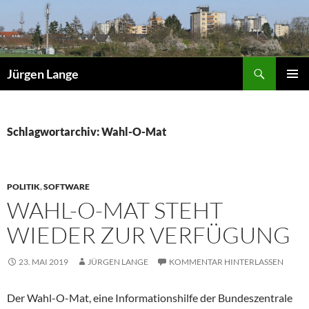
Zum
Inhalt
springen
Suchen
Jürgen Lange
PRIMÄR
MENÜ
Schlagwortarchiv: Wahl-O-Mat
POLITIK
,
SOFTWARE
WAHL-O-MAT STEHT
WIEDER ZUR VERFÜGUNG
23. MAI 2019
JÜRGEN LANGE
KOMMENTAR HINTERLASSEN
Der Wahl-O-Mat, eine Informationshilfe der Bundeszentrale