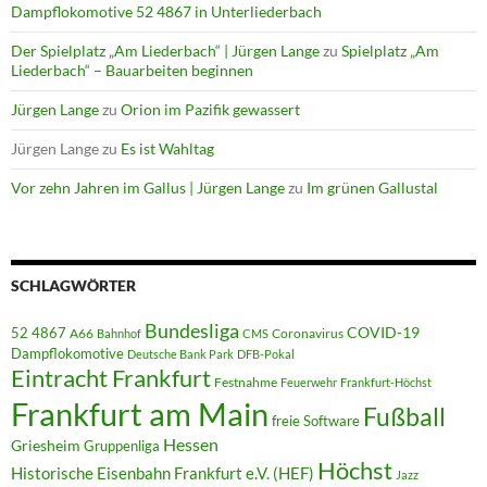
Dampflokomotive 52 4867 in Unterliederbach
Der Spielplatz „Am Liederbach“ | Jürgen Lange
zu
Spielplatz „Am
Liederbach“ – Bauarbeiten beginnen
Jürgen Lange
zu
Orion im Pazifik gewassert
Jürgen Lange
zu
Es ist Wahltag
Vor zehn Jahren im Gallus | Jürgen Lange
zu
Im grünen Gallustal
SCHLAGWÖRTER
Bundesliga
52 4867
COVID-19
A66
Coronavirus
Bahnhof
CMS
Dampflokomotive
Deutsche Bank Park
DFB-Pokal
Eintracht Frankfurt
Festnahme
Feuerwehr
Frankfurt-Höchst
Frankfurt am Main
Fußball
freie Software
Hessen
Griesheim
Gruppenliga
Höchst
Historische Eisenbahn Frankfurt e.V. (HEF)
Jazz