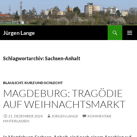
Zum
Inhalt
springen
Suchen
Jürgen Lange
PRIMÄR
MENÜ
Schlagwortarchiv: Sachsen-Anhalt
BLAULICHT
,
KURZ UND SCHLECHT
MAGDEBURG: TRAGÖDIE
AUF WEIHNACHTSMARKT
21. DEZEMBER 2024
JÜRGEN LANGE
KOMMENTAR
HINTERLASSEN
In Magdeburg, Sachsen-Anhalt, sind nach einem Anschlag auf