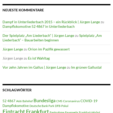
NEUESTE KOMMENTARE
Dampf in Unterliederbach 2015 – ein Rückblick | Jürgen Lange
zu
Dampflokomotive 52 4867 in Unterliederbach
Der Spielplatz „Am Liederbach“ | Jürgen Lange
zu
Spielplatz „Am
Liederbach“ – Bauarbeiten beginnen
Jürgen Lange
zu
Orion im Pazifik gewassert
Jürgen Lange
zu
Es ist Wahltag
Vor zehn Jahren im Gallus | Jürgen Lange
zu
Im grünen Gallustal
SCHLAGWÖRTER
Bundesliga
52 4867
COVID-19
A66
Coronavirus
Bahnhof
CMS
Dampflokomotive
Deutsche Bank Park
DFB-Pokal
Eintracht Frankfurt
Festnahme
Feuerwehr
Frankfurt-Höchst