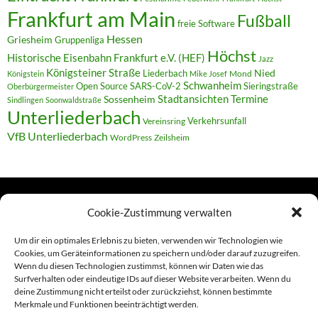
Frankfurt am Main
Fußball
freie Software
Hessen
Griesheim
Gruppenliga
Höchst
Historische Eisenbahn Frankfurt e.V. (HEF)
Jazz
Königsteiner Straße
Liederbach
Nied
Mond
Königstein
Mike Josef
Schwanheim
Open Source
SARS-CoV-2
Sieringstraße
Oberbürgermeister
Termine
Stadtansichten
Sossenheim
Sindlingen
Soonwaldstraße
Unterliederbach
Verkehrsunfall
Vereinsring
VfB Unterliederbach
WordPress
Zeilsheim
Cookie-Zustimmung verwalten
TERMINE
Um dir ein optimales Erlebnis zu bieten, verwenden wir Technologien wie
Cookies, um Geräteinformationen zu speichern und/oder darauf zuzugreifen.
Wenn du diesen Technologien zustimmst, können wir Daten wie das
Links
Surfverhalten oder eindeutige IDs auf dieser Website verarbeiten. Wenn du
deine Zustimmung nicht erteilst oder zurückziehst, können bestimmte
Amiga (alt in Seite)
Merkmale und Funktionen beeinträchtigt werden.