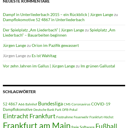
NEUESTE KOMMENTARE
Dampf in Unterliederbach 2015 – ein Rückblick | Jürgen Lange
zu
Dampflokomotive 52 4867 in Unterliederbach
Der Spielplatz „Am Liederbach“ | Jürgen Lange
zu
Spielplatz „Am
Liederbach“ – Bauarbeiten beginnen
Jürgen Lange
zu
Orion im Pazifik gewassert
Jürgen Lange
zu
Es ist Wahltag
Vor zehn Jahren im Gallus | Jürgen Lange
zu
Im grünen Gallustal
SCHLAGWÖRTER
Bundesliga
52 4867
COVID-19
A66
Coronavirus
Bahnhof
CMS
Dampflokomotive
Deutsche Bank Park
DFB-Pokal
Eintracht Frankfurt
Festnahme
Feuerwehr
Frankfurt-Höchst
Frankfurt am Main
Fußball
freie Software