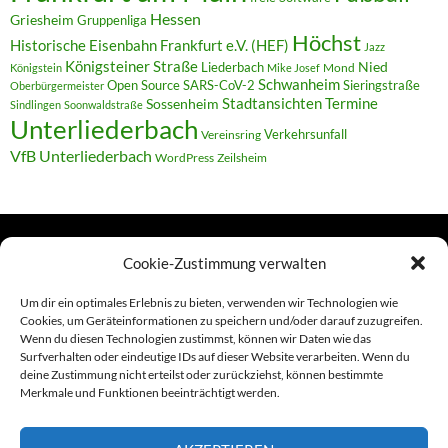
Hessen
Griesheim
Gruppenliga
Höchst
Historische Eisenbahn Frankfurt e.V. (HEF)
Jazz
Königsteiner Straße
Liederbach
Nied
Mond
Königstein
Mike Josef
Schwanheim
Open Source
SARS-CoV-2
Sieringstraße
Oberbürgermeister
Termine
Stadtansichten
Sossenheim
Sindlingen
Soonwaldstraße
Unterliederbach
Verkehrsunfall
Vereinsring
VfB Unterliederbach
WordPress
Zeilsheim
Cookie-Zustimmung verwalten
TERMINE
Um dir ein optimales Erlebnis zu bieten, verwenden wir Technologien wie
Cookies, um Geräteinformationen zu speichern und/oder darauf zuzugreifen.
Wenn du diesen Technologien zustimmst, können wir Daten wie das
Links
Surfverhalten oder eindeutige IDs auf dieser Website verarbeiten. Wenn du
deine Zustimmung nicht erteilst oder zurückziehst, können bestimmte
Amiga (alt in Seite)
Merkmale und Funktionen beeinträchtigt werden.
Amiga-News