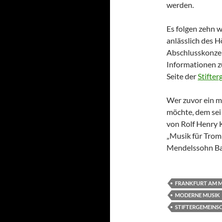
werden.
Es folgen zehn 
anlässlich des H
Abschlusskonzer
Informationen z
Seite der
Stifter
Wer zuvor ein mu
möchte, dem sei
von Rolf Henry 
„Musik für Trom
Mendelssohn Bar
FRANKFURT AM 
MODERNE MUSIK
STIFTERGEMEINS