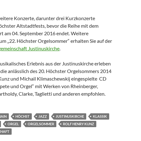
weitere Konzerte, darunter drei Kurzkonzerte
öchster Altstadtfests, bevor die Reihe mit dem
t am 04. September 2016 endet. Weitere
um „22. Höchster Orgelsommer“ erhalten Sie auf der
gemeinschaft Justinuskirche
.
sikalisches Erlebnis aus der Justinuskirche erleben
 die anlässlich des 20. Höchster Orgelsommers 2014
Kunz und Michail Klimaschewskij eingespielte CD
pete und Orgel“ mit Werken von Rheinberger,
tholdy, Clarke, Taglietti und anderen empfohlen.
MAIN
HÖCHST
JAZZ
JUSTINUSKIRCHE
KLASSIK
ORGEL
ORGELSOMMER
ROLF HENRY KUNZ
CHAFT