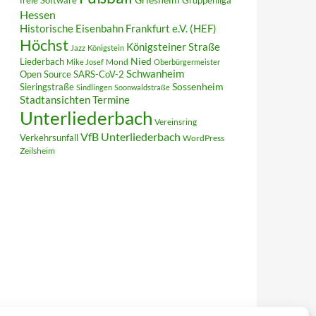
freie Software
Gruppenliga
Hessen
Historische Eisenbahn Frankfurt e.V. (HEF)
Höchst
Königsteiner Straße
Jazz
Königstein
Liederbach
Nied
Mond
Mike Josef
Oberbürgermeister
Schwanheim
Open Source
SARS-CoV-2
Sieringstraße
Sossenheim
Sindlingen
Soonwaldstraße
Termine
Stadtansichten
Unterliederbach
Vereinsring
VfB Unterliederbach
Verkehrsunfall
WordPress
Zeilsheim