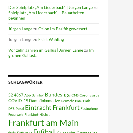
Der Spielplatz „Am Liederbach“ | Jürgen Lange
zu
Spielplatz „Am Liederbach“ – Bauarbeiten
beginnen
Jürgen Lange
zu
Orion im Pazifik gewassert
Jürgen Lange
zu
Es ist Wahltag
Vor zehn Jahren im Gallus | Jürgen Lange
zu
Im
grünen Gallustal
SCHLAGWÖRTER
Bundesliga
52 4867
A66
Coronavirus
Bahnhof
CMS
COVID-19
Dampflokomotive
Deutsche Bank Park
Eintracht Frankfurt
Festnahme
DFB-Pokal
Feuerwehr
Frankfurt-Höchst
Frankfurt am Main
Fußball
Griesheim