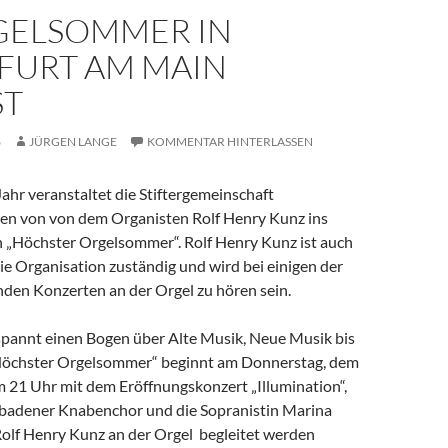
RGELSOMMER IN
FURT AM MAIN
ST
6
JÜRGEN LANGE
KOMMENTAR HINTERLASSEN
ahr veranstaltet die Stiftergemeinschaft
den von von dem Organisten Rolf Henry Kunz ins
 „Höchster Orgelsommer“. Rolf Henry Kunz ist auch
ie Organisation zuständig und wird bei einigen der
nden Konzerten an der Orgel zu hören sein.
annt einen Bogen über Alte Musik, Neue Musik bis
„Höchster Orgelsommer“ beginnt am Donnerstag, dem
m 21 Uhr mit dem Eröffnungskonzert „Illumination“,
badener Knabenchor und die Sopranistin Marina
lf Henry Kunz an der Orgel begleitet werden