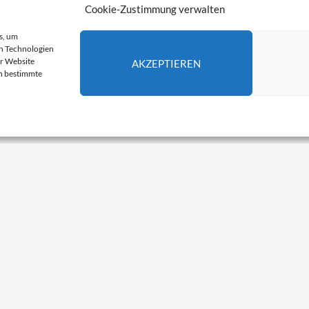
r Unterliederbacher Stephanuskirche wird eingeweiht
Cookie-Zustimmung verwalten
s, um
n Technologien
IK
ORGEL
STEPHANUSKIRCHE
TERMINE
er Website
AKZEPTIEREN
CH
en bestimmte