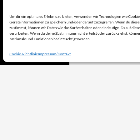
Neue Orgel in de
Um dir ein optimales Erlebnis zu bieten, verwenden wir Technologien wie Cookie
Geräteinformationen zu speichern und/oder darauf zuzugreifen. Wenn du diese
KLASSIK
MUS
zustimmst, können wir Daten wie das Surfverhalten oder eindeutige IDs auf dies
UNTERLIEDERBA
verarbeiten. Wenn du deine Zustimmung nicht erteilst oder zurückziehst, könn
Merkmale und Funktionen beeinträchtigt werden.
Cookie-Richtlinie
Impressum/Kontakt