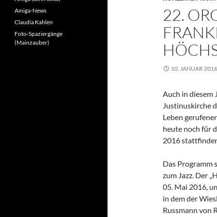
22. O
Amiga-News
Claudia Kahlen
FRANK
Foto-Spaziergänge
(Mainzauber)
HÖCH
10. JANUAR 201
Auch in diesem J
Justinuskirche 
Leben gerufenen
heute noch für d
2016 stattfinde
Das Programm sp
zum Jazz. Der 
05. Mai 2016, u
in dem der Wies
Russmann von Ro