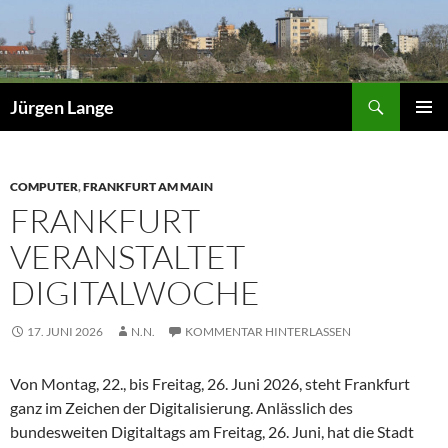
Zum
Inhalt
springen
Suchen
Jürgen Lange
PRIMÄR
MENÜ
COMPUTER
,
FRANKFURT AM MAIN
FRANKFURT
VERANSTALTET
DIGITALWOCHE
17. JUNI 2026
N.N.
KOMMENTAR HINTERLASSEN
Von Montag, 22., bis Freitag, 26. Juni 2026, steht Frankfurt
ganz im Zeichen der Digitalisierung. Anlässlich des
bundesweiten Digitaltags am Freitag, 26. Juni, hat die Stadt