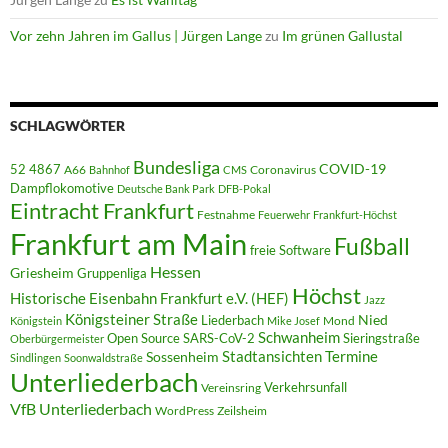
Vor zehn Jahren im Gallus | Jürgen Lange
zu
Im grünen Gallustal
SCHLAGWÖRTER
Bundesliga
52 4867
COVID-19
A66
Coronavirus
Bahnhof
CMS
Dampflokomotive
Deutsche Bank Park
DFB-Pokal
Eintracht Frankfurt
Festnahme
Feuerwehr
Frankfurt-Höchst
Frankfurt am Main
Fußball
freie Software
Hessen
Griesheim
Gruppenliga
Höchst
Historische Eisenbahn Frankfurt e.V. (HEF)
Jazz
Königsteiner Straße
Liederbach
Nied
Mond
Königstein
Mike Josef
Schwanheim
Open Source
SARS-CoV-2
Sieringstraße
Oberbürgermeister
Termine
Stadtansichten
Sossenheim
Sindlingen
Soonwaldstraße
Unterliederbach
Verkehrsunfall
Vereinsring
VfB Unterliederbach
WordPress
Zeilsheim