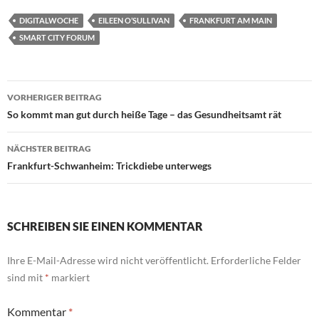
DIGITALWOCHE
EILEEN O’SULLIVAN
FRANKFURT AM MAIN
SMART CITY FORUM
Beitragsnavigation
VORHERIGER BEITRAG
So kommt man gut durch heiße Tage – das Gesundheitsamt rät
NÄCHSTER BEITRAG
Frankfurt-Schwanheim: Trickdiebe unterwegs
SCHREIBEN SIE EINEN KOMMENTAR
Ihre E-Mail-Adresse wird nicht veröffentlicht.
Erforderliche Felder
sind mit
*
markiert
Kommentar
*