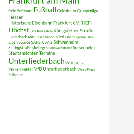
Frankfurt am Main
Fußball
Griesheim
freie Software
Gruppenliga
Hessen
Historische Eisenbahn Frankfurt e.V. (HEF)
Höchst
Königsteiner Straße
Jazz
Königstein
Liederbach
Nied
Mond
Mike Josef
Oberbürgermeister
Schwanheim
Open Source
SARS-CoV-2
Sieringstraße
Sossenheim
Sindlingen
Soonwaldstraße
Termine
Stadtansichten
Unterliederbach
Vereinsring
VfB Unterliederbach
Verkehrsunfall
WordPress
Zeilsheim