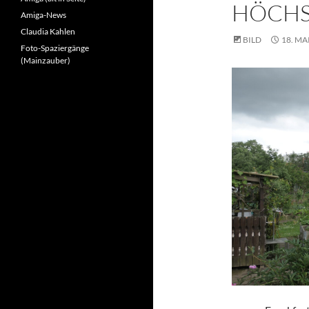
HÖCHS
Amiga-News
Claudia Kahlen
BILD
18. MA
Foto-Spaziergänge
(Mainzauber)