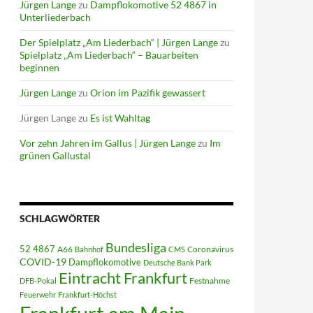
Jürgen Lange
zu
Dampflokomotive 52 4867 in
Unterliederbach
Der Spielplatz „Am Liederbach“ | Jürgen Lange
zu
Spielplatz „Am Liederbach“ – Bauarbeiten
beginnen
Jürgen Lange
zu
Orion im Pazifik gewassert
Jürgen Lange
zu
Es ist Wahltag
Vor zehn Jahren im Gallus | Jürgen Lange
zu
Im
grünen Gallustal
SCHLAGWÖRTER
Bundesliga
52 4867
A66
Coronavirus
Bahnhof
CMS
COVID-19
Dampflokomotive
Deutsche Bank Park
Eintracht Frankfurt
Festnahme
DFB-Pokal
Feuerwehr
Frankfurt-Höchst