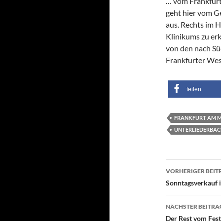
… vom Frankfurte
geht hier vom G
aus. Rechts im H
Klinikums zu er
von den nach Sü
Frankfurter Wes
teilen
FRANKFURT AM 
UNTERLIEDERBA
Beitragsn
VORHERIGER BEIT
Sonntagsverkauf 
NÄCHSTER BEITRA
Der Rest vom Fest