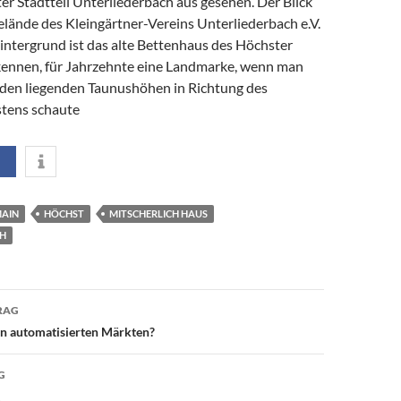
r Stadtteil Unterliederbach aus gesehen. Der Blick
elände des Kleingärtner-Vereins Unterliederbach e.V.
intergrund ist das alte Bettenhaus des Höchster
kennen, für Jahrzehnte eine Landmarke, wenn man
den liegenden Taunushöhen in Richtung des
tens schaute
MAIN
HÖCHST
MITSCHERLICH HAUS
CH
avigation
RAG
in automatisierten Märkten?
G