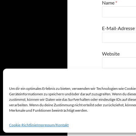
Name
*
E-Mail-Adresse
Website
9
−
=
fiv
Um dir ein optimales Erlebnis zu bieten, verwenden wir Technologien wie Cookie
Geräteinformationen zu speichern und/oder darauf zuzugreifen. Wenn du diese
zustimmst, können wir Daten wie das Surfverhalten oder eindeutige IDs auf dies
verarbeiten. Wenn du deine Zustimmung nicht erteilst oder zurückziehst, könn
Merkmale und Funktionen beeinträchtigt werden.
Cookie-Richtlinie
Impressum/Kontakt