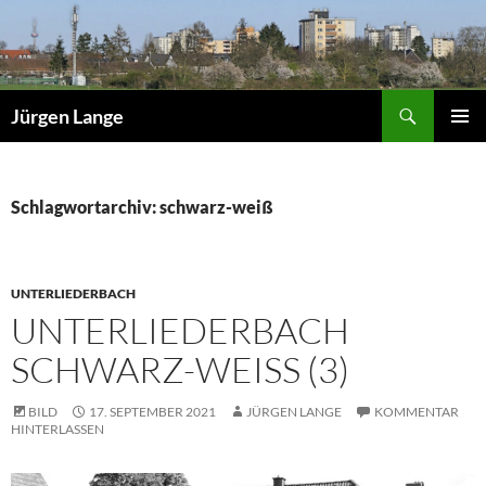
Zum
Inhalt
springen
Suchen
Jürgen Lange
PRIMÄR
MENÜ
Schlagwortarchiv: schwarz-weiß
UNTERLIEDERBACH
UNTERLIEDERBACH
SCHWARZ-WEISS (3)
BILD
17. SEPTEMBER 2021
JÜRGEN LANGE
KOMMENTAR
HINTERLASSEN