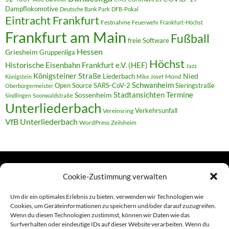
Dampflokomotive
Deutsche Bank Park
DFB-Pokal
Eintracht Frankfurt
Festnahme
Feuerwehr
Frankfurt-Höchst
Frankfurt am Main
Fußball
freie Software
Hessen
Griesheim
Gruppenliga
Höchst
Historische Eisenbahn Frankfurt e.V. (HEF)
Jazz
Königsteiner Straße
Liederbach
Nied
Mond
Königstein
Mike Josef
Schwanheim
Open Source
SARS-CoV-2
Sieringstraße
Oberbürgermeister
Termine
Stadtansichten
Sossenheim
Sindlingen
Soonwaldstraße
Unterliederbach
Verkehrsunfall
Vereinsring
VfB Unterliederbach
WordPress
Zeilsheim
Cookie-Zustimmung verwalten
TERMINE
Um dir ein optimales Erlebnis zu bieten, verwenden wir Technologien wie
Cookies, um Geräteinformationen zu speichern und/oder darauf zuzugreifen.
Wenn du diesen Technologien zustimmst, können wir Daten wie das
Links
Surfverhalten oder eindeutige IDs auf dieser Website verarbeiten. Wenn du