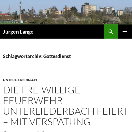
Zum
Inhalt
springen
Suchen
Jürgen Lange
PRIMÄR
MENÜ
Schlagwortarchiv: Gottesdienst
UNTERLIEDERBACH
DIE FREIWILLIGE
FEUERWEHR
UNTERLIEDERBACH FEIERT
– MIT VERSPÄTUNG