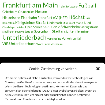
Frankfurt am Main
Fußball
freie Software
Hessen
Griesheim
Gruppenliga
Höchst
Historische Eisenbahn Frankfurt e.V. (HEF)
Jazz
Königsteiner Straße
Liederbach
Nied
Mond
Königstein
Mike Josef
Schwanheim
Open Source
SARS-CoV-2
Sieringstraße
Oberbürgermeister
Termine
Stadtansichten
Sossenheim
Sindlingen
Soonwaldstraße
Unterliederbach
Verkehrsunfall
Vereinsring
VfB Unterliederbach
WordPress
Zeilsheim
Cookie-Zustimmung verwalten
TERMINE
Um dir ein optimales Erlebnis zu bieten, verwenden wir Technologien wie
Cookies, um Geräteinformationen zu speichern und/oder darauf zuzugreifen.
Wenn du diesen Technologien zustimmst, können wir Daten wie das
Links
Surfverhalten oder eindeutige IDs auf dieser Website verarbeiten. Wenn du
deine Zustimmung nicht erteilst oder zurückziehst, können bestimmte
Amiga (alt in Seite)
Merkmale und Funktionen beeinträchtigt werden.