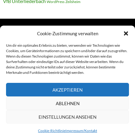
VfB Unterliederbach
WordPress
Zeilsheim
Cookie-Zustimmung verwalten
TERMINE
Um dir ein optimales Erlebnis zu bieten, verwenden wir Technologien wie
Cookies, um Geräteinformationen zu speichern und/oder darauf zuzugreifen.
Wenn du diesen Technologien zustimmst, können wir Daten wie das
Links
Surfverhalten oder eindeutige IDs auf dieser Website verarbeiten. Wenn du
deine Zustimmung nicht erteilst oder zurückziehst, können bestimmte
Amiga (alt in Seite)
Merkmale und Funktionen beeinträchtigt werden.
Amiga-News
AKZEPTIEREN
Claudia Kahlen
ABLEHNEN
Foto-Spaziergänge (Mainzauber)
EINSTELLUNGEN ANSEHEN
Cookie-Richtlinie
Impressum/Kontakt
Stolz präsentiert von WordPress