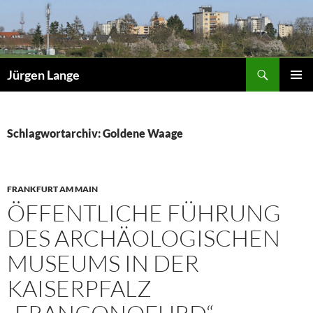
Zum
Inhalt
springen
Suchen
Jürgen Lange
PRIMÄR
MENÜ
Schlagwortarchiv: Goldene Waage
FRANKFURT AM MAIN
ÖFFENTLICHE FÜHRUNG
DES ARCHÄOLOGISCHEN
MUSEUMS IN DER
KAISERPFALZ