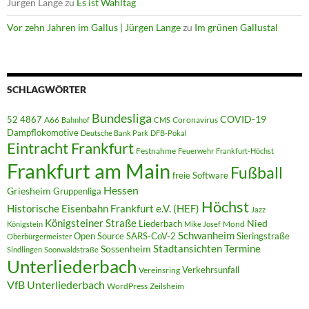
Jürgen Lange
zu
Es ist Wahltag
Vor zehn Jahren im Gallus | Jürgen Lange
zu
Im grünen Gallustal
SCHLAGWÖRTER
Bundesliga
52 4867
COVID-19
A66
Coronavirus
Bahnhof
CMS
Dampflokomotive
Deutsche Bank Park
DFB-Pokal
Eintracht Frankfurt
Festnahme
Feuerwehr
Frankfurt-Höchst
Frankfurt am Main
Fußball
freie Software
Hessen
Griesheim
Gruppenliga
Höchst
Historische Eisenbahn Frankfurt e.V. (HEF)
Jazz
Königsteiner Straße
Liederbach
Nied
Mond
Königstein
Mike Josef
Schwanheim
Open Source
SARS-CoV-2
Sieringstraße
Oberbürgermeister
Termine
Stadtansichten
Sossenheim
Sindlingen
Soonwaldstraße
Unterliederbach
Verkehrsunfall
Vereinsring
VfB Unterliederbach
WordPress
Zeilsheim