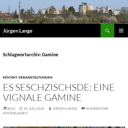
Zum
Inhalt
springen
Suchen
Jürgen Lange
PRIMÄR
MENÜ
Schlagwortarchiv: Gamine
HÖCHST
,
VERANSTALTUNGEN
ES SESCHZISCHSDE: EINE
VIGNALE GAMINE
BILD
10. JULI 2016
JÜRGEN LANGE
KOMMENTAR
HINTERLASSEN