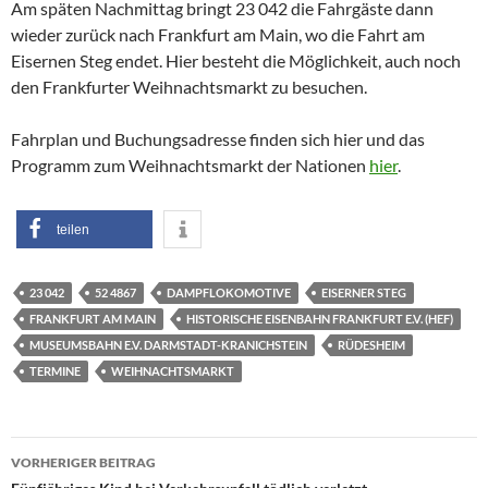
Am späten Nachmittag bringt 23 042 die Fahrgäste dann
wieder zurück nach Frankfurt am Main, wo die Fahrt am
Eisernen Steg endet. Hier besteht die Möglichkeit, auch noch
den Frankfurter Weihnachtsmarkt zu besuchen.
Fahrplan und Buchungsadresse finden sich hier und das
Programm zum Weihnachtsmarkt der Nationen
hier
.
teilen
23 042
52 4867
DAMPFLOKOMOTIVE
EISERNER STEG
FRANKFURT AM MAIN
HISTORISCHE EISENBAHN FRANKFURT E.V. (HEF)
MUSEUMSBAHN E.V. DARMSTADT-KRANICHSTEIN
RÜDESHEIM
TERMINE
WEIHNACHTSMARKT
Beitragsnavigation
VORHERIGER BEITRAG