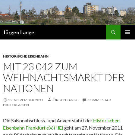
Zum
Inhalt
springen
Suchen
Jürgen Lange
PRIMÄR
MENÜ
HISTORISCHE EISENBAHN
MIT 23 042 ZUM
WEIHNACHTSMARKT DER
NATIONEN
22. NOVEMBER 2011
JÜRGEN LANGE
KOMMENTAR
HINTERLASSEN
Die Saisonabschluss- und Adventsfahrt der
Historischen
Eisenbahn Frankfurt e.V. (HE)
geht am 27. November 2011
nach Rüdesheim zum Weihnachtsmarkt der Nationen. Die