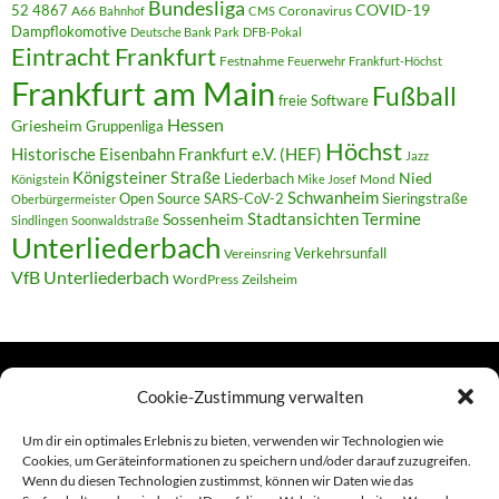
Bundesliga
52 4867
COVID-19
A66
Coronavirus
Bahnhof
CMS
Dampflokomotive
Deutsche Bank Park
DFB-Pokal
Eintracht Frankfurt
Festnahme
Feuerwehr
Frankfurt-Höchst
Frankfurt am Main
Fußball
freie Software
Hessen
Griesheim
Gruppenliga
Höchst
Historische Eisenbahn Frankfurt e.V. (HEF)
Jazz
Königsteiner Straße
Liederbach
Nied
Mond
Königstein
Mike Josef
Schwanheim
Open Source
SARS-CoV-2
Sieringstraße
Oberbürgermeister
Termine
Stadtansichten
Sossenheim
Sindlingen
Soonwaldstraße
Unterliederbach
Verkehrsunfall
Vereinsring
VfB Unterliederbach
WordPress
Zeilsheim
Cookie-Zustimmung verwalten
TERMINE
Um dir ein optimales Erlebnis zu bieten, verwenden wir Technologien wie
Cookies, um Geräteinformationen zu speichern und/oder darauf zuzugreifen.
Wenn du diesen Technologien zustimmst, können wir Daten wie das
Links