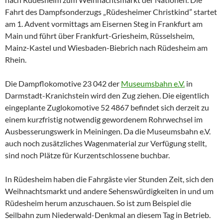
Fahrt des Dampfsonderzugs „Rüdesheimer Christkind” startet
am 1. Advent vormittags am Eisernen Steg in Frankfurt am
Main und führt über Frankfurt-Griesheim, Rüsselsheim,
Mainz-Kastel und Wiesbaden-Biebrich nach Rüdesheim am
Rhein.
Die Dampflokomotive 23 042 der
Museumsbahn e.V.
in
Darmstadt-Kranichstein wird den Zug ziehen. Die eigentlich
eingeplante Zuglokomotive 52 4867 befindet sich derzeit zu
einem kurzfristig notwendig gewordenem Rohrwechsel im
Ausbesserungswerk in Meiningen. Da die Museumsbahn e.V.
auch noch zusätzliches Wagenmaterial zur Verfügung stellt,
sind noch Plätze für Kurzentschlossene buchbar.
In Rüdesheim haben die Fahrgäste vier Stunden Zeit, sich den
Weihnachtsmarkt und andere Sehenswürdigkeiten in und um
Rüdesheim herum anzuschauen. So ist zum Beispiel die
Seilbahn zum Niederwald-Denkmal an diesem Tag in Betrieb.