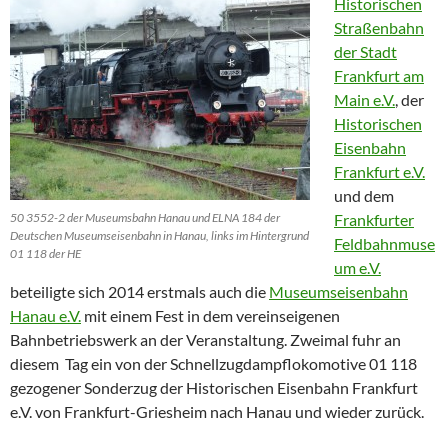
Historischen
Straßenbahn
der Stadt
Frankfurt am
Main e.V.
, der
Historischen
Eisenbahn
Frankfurt e.V.
und dem
50 3552-2 der Museumsbahn Hanau und ELNA 184 der
Frankfurter
Deutschen Museumseisenbahn in Hanau, links im Hintergrund
Feldbahnmuse
01 118 der HE
um e.V.
beteiligte sich 2014 erstmals auch die
Museumseisenbahn
Hanau e.V.
mit einem Fest in dem vereinseigenen
Bahnbetriebswerk an der Veranstaltung. Zweimal fuhr an
diesem Tag ein von der Schnellzugdampflokomotive 01 118
gezogener Sonderzug der Historischen Eisenbahn Frankfurt
e.V. von Frankfurt-Griesheim nach Hanau und wieder zurück.