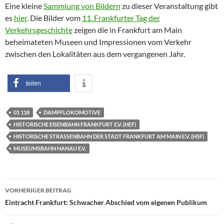
Eine kleine
Sammlung von Bildern
zu dieser Veranstaltung gibt
es
hier
. Die Bilder vom
11. Frankfurter Tag der
Verkehrsgeschichte
zeigen die in Frankfurt am Main
beheimateten Museen und Impressionen vom Verkehr
zwischen den Lokalitäten aus dem vergangenen Jahr.
teilen
01 118
DAMPFLOKOMOTIVE
HISTORISCHE EISENBAHN FRANKFURT E.V. (HEF)
HISTORISCHE STRASSENBAHN DER STADT FRANKFURT AM MAIN E.V. (HSF)
MUSEUMSBAHN HANAU E.V.
Beitragsnavigation
VORHERIGER BEITRAG
Eintracht Frankfurt: Schwacher Abschied vom eigenen Publikum