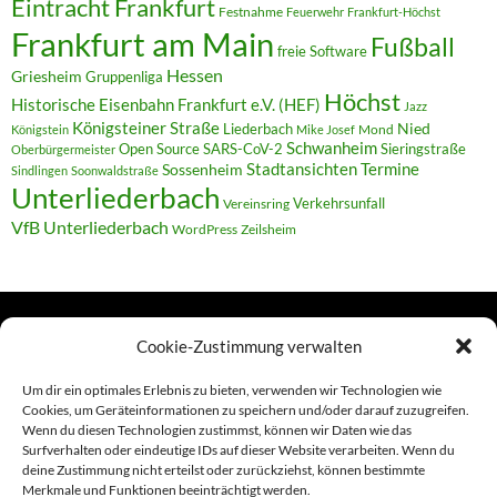
Eintracht Frankfurt
Festnahme
Feuerwehr
Frankfurt-Höchst
Frankfurt am Main
Fußball
freie Software
Hessen
Griesheim
Gruppenliga
Höchst
Historische Eisenbahn Frankfurt e.V. (HEF)
Jazz
Königsteiner Straße
Liederbach
Nied
Mond
Königstein
Mike Josef
Schwanheim
Open Source
SARS-CoV-2
Sieringstraße
Oberbürgermeister
Termine
Stadtansichten
Sossenheim
Sindlingen
Soonwaldstraße
Unterliederbach
Verkehrsunfall
Vereinsring
VfB Unterliederbach
WordPress
Zeilsheim
Cookie-Zustimmung verwalten
TERMINE
Um dir ein optimales Erlebnis zu bieten, verwenden wir Technologien wie
Cookies, um Geräteinformationen zu speichern und/oder darauf zuzugreifen.
Wenn du diesen Technologien zustimmst, können wir Daten wie das
Links
Surfverhalten oder eindeutige IDs auf dieser Website verarbeiten. Wenn du
deine Zustimmung nicht erteilst oder zurückziehst, können bestimmte
Amiga (alt in Seite)
Merkmale und Funktionen beeinträchtigt werden.