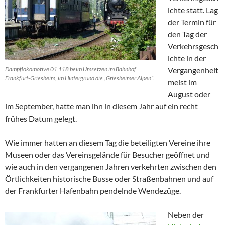
ichte statt. Lag
der Termin für
den Tag der
Verkehrsgesch
ichte in der
Dampflokomotive 01 118 beim Umsetzen im Bahnhof
Vergangenheit
Frankfurt-Griesheim, im Hintergrund die „Griesheimer Alpen”.
meist im
August oder
im September, hatte man ihn in diesem Jahr auf ein recht
frühes Datum gelegt.
Wie immer hatten an diesem Tag die beteiligten Vereine ihre
Museen oder das Vereinsgelände für Besucher geöffnet und
wie auch in den vergangenen Jahren verkehrten zwischen den
Örtlichkeiten historische Busse oder Straßenbahnen und auf
der Frankfurter Hafenbahn pendelnde Wendezüge.
Neben der