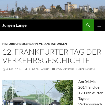
Zum
Inhalt
springen
Suchen
Jürgen Lange
PRIMÄR
MENÜ
HISTORISCHE EISENBAHN
,
VERANSTALTUNGEN
12. FRANKFURTER TAG DER
VERKEHRSGESCHICHTE
6. MAI 2014
JÜRGEN LANGE
KOMMENTAR HINTERLASSEN
Am 04. Mai
2014 fand der
12. Frankfurter
Tag der
Verkehrsgesch