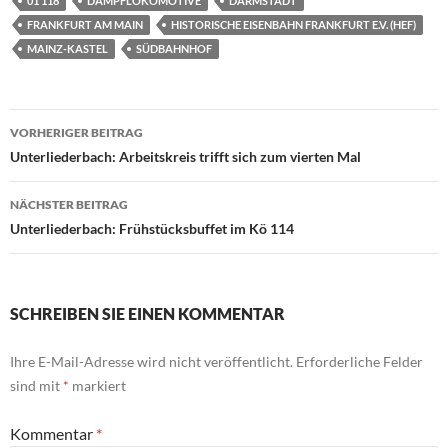
01 118
DAMPFLOKOMOTIVE
DARMSTADT
FRANKFURT AM MAIN
HISTORISCHE EISENBAHN FRANKFURT E.V. (HEF)
MAINZ-KASTEL
SÜDBAHNHOF
Beitragsnavigation
VORHERIGER BEITRAG
Unterliederbach: Arbeitskreis trifft sich zum vierten Mal
NÄCHSTER BEITRAG
Unterliederbach: Frühstücksbuffet im Kö 114
SCHREIBEN SIE EINEN KOMMENTAR
Ihre E-Mail-Adresse wird nicht veröffentlicht.
Erforderliche Felder
sind mit
*
markiert
Kommentar
*