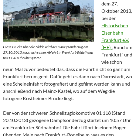
dem 27.
Oktober 2013,
bei der
Historischen
Eisenbahn
Frankfurt e.V.
(HE)
„Rund um
Diese Brücke über die Nidda wird der Dampfsonderzug am
27.10.2013 kurz nach seiner Abfahrt in Frankfurt-Rödelheim
Frankfurt” und
um 11:40 Uhr überqueren.
wie schon
neun Mal zuvor bedeutet das, dass die Fahrt nicht so ganz um
Frankfurt herum geht. Dafür geht es dann nach Darmstadt, wo
eine Scheineinfahrt fotografiert und gefilmt werden kann und
anschließend nach Mainz-Kastel, wo auf dem Weg die
fotogene Kostheimer Brücke liegt.
Der von der schweren Schnellzuglokomotive 01 118 (Stand
20.10.2013) gezogene Dampfsonderzug startet um 10:57 Uhr
am Frankfurter Südbahnhof. Die Fahrt führt in einem Bogen
über den Main nach Frankfurt-Rödelheim, was es den