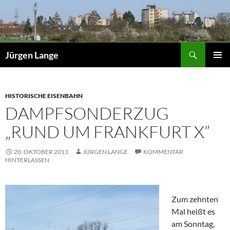
Zum
Inhalt
springen
Suchen
Jürgen Lange
PRIMÄR
MENÜ
HISTORISCHE EISENBAHN
DAMPFSONDERZUG
„RUND UM FRANKFURT X”
20. OKTOBER 2013
JÜRGEN LANGE
KOMMENTAR
HINTERLASSEN
Zum zehnten
Mal heißt es
am Sonntag,