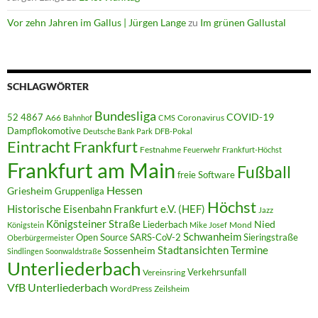
Vor zehn Jahren im Gallus | Jürgen Lange
zu
Im grünen Gallustal
SCHLAGWÖRTER
Bundesliga
52 4867
COVID-19
A66
Coronavirus
Bahnhof
CMS
Dampflokomotive
Deutsche Bank Park
DFB-Pokal
Eintracht Frankfurt
Festnahme
Feuerwehr
Frankfurt-Höchst
Frankfurt am Main
Fußball
freie Software
Hessen
Griesheim
Gruppenliga
Höchst
Historische Eisenbahn Frankfurt e.V. (HEF)
Jazz
Königsteiner Straße
Liederbach
Nied
Mond
Königstein
Mike Josef
Schwanheim
Open Source
SARS-CoV-2
Sieringstraße
Oberbürgermeister
Termine
Stadtansichten
Sossenheim
Sindlingen
Soonwaldstraße
Unterliederbach
Verkehrsunfall
Vereinsring
VfB Unterliederbach
WordPress
Zeilsheim